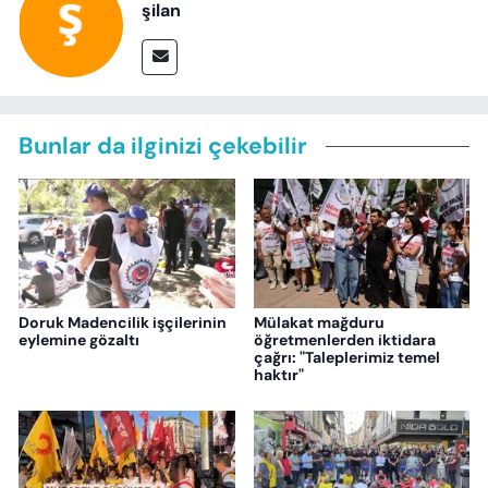
şilan
Bunlar da ilginizi çekebilir
Doruk Madencilik işçilerinin
Mülakat mağduru
eylemine gözaltı
öğretmenlerden iktidara
çağrı: "Taleplerimiz temel
haktır"