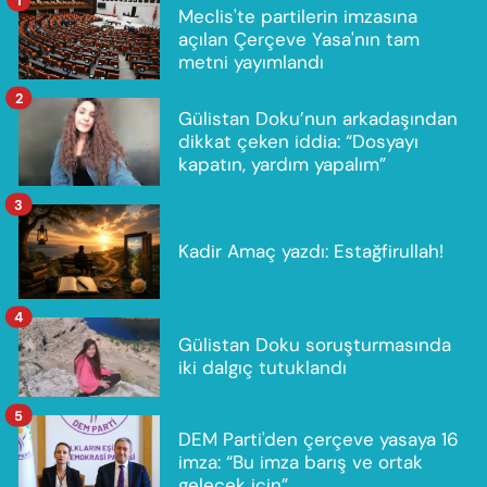
Meclis'te partilerin imzasına
açılan Çerçeve Yasa'nın tam
metni yayımlandı
2
Gülistan Doku’nun arkadaşından
dikkat çeken iddia: “Dosyayı
kapatın, yardım yapalım”
3
Kadir Amaç yazdı: Estağfirullah!
4
Gülistan Doku soruşturmasında
iki dalgıç tutuklandı
5
DEM Parti'den çerçeve yasaya 16
imza: “Bu imza barış ve ortak
gelecek için”