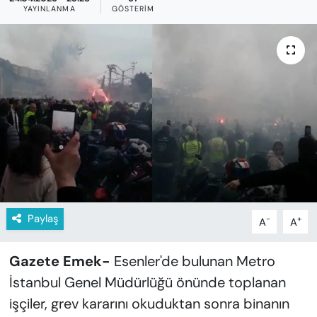
KADIN
YAYINLANMA
GÖSTERIM
SAĞLIK
SPOR
KÜLTÜR-SANAT
MAGAZİN
ÖZEL HABER
Paylaş
-
+
A
A
YAZAR KÖŞESİ
SİYASET
Gazete Emek-
Esenler'de bulunan Metro
İstanbul Genel Müdürlüğü önünde toplanan
VAN VE DİYARBAKIR HABERLERİ
işçiler, grev kararını okuduktan sonra binanın