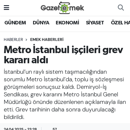
DÜNYA
Nöbetçi Eczaneler
GÜNDEM
DÜNYA
EKONOMİ
SİYASET
ÖZEL H
EKONOMİ
Hava Durumu
HABERLER
EMEK HABERLERİ
Metro İstanbul işçileri grev
EMEK HABERLERİ
İstanbul Namaz Vakitleri
kararı aldı
YENİ MEDYADA EMEK
Trafik Durumu
İstanbul’un raylı sistem taşımacılığından
GAZETECİLİĞİNİ GELİŞTİRMEK
sorumlu Metro İstanbul’da, toplu iş sözleşmesi
Süper Lig Puan Durumu ve Fikstür
görüşmeleri sonuçsuz kaldı. Demiryol-İş
FAYDALI BİLGİLER
Sendikası, grev kararını Metro İstanbul Genel
Tüm Manşetler
Müdürlüğü önünde düzenlenen açıklamayla ilan
GÜNDEM
etti. Grev tarihinin daha sonra duyurulacağı
Son Dakika Haberleri
bildirildi.
EĞİTİM
Haber Arşivi
24.04.2025 - 23:28
57