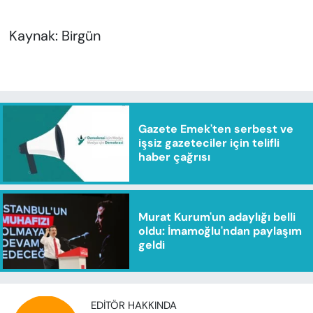
Kaynak: Birgün
Gazete Emek'ten serbest ve
işsiz gazeteciler için telifli
haber çağrısı
Murat Kurum'un adaylığı belli
oldu: İmamoğlu'ndan paylaşım
geldi
EDITÖR HAKKINDA