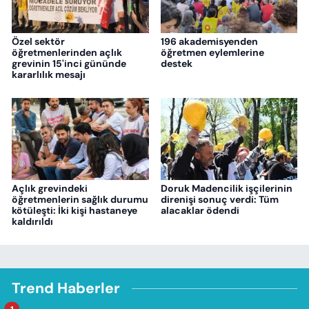
Özel sektör
196 akademisyenden
öğretmenlerinden açlık
öğretmen eylemlerine
grevinin 15'inci gününde
destek
kararlılık mesajı
Açlık grevindeki
Doruk Madencilik işçilerinin
öğretmenlerin sağlık durumu
direnişi sonuç verdi: Tüm
kötüleşti: İki kişi hastaneye
alacaklar ödendi
kaldırıldı
Trend Haberler
1