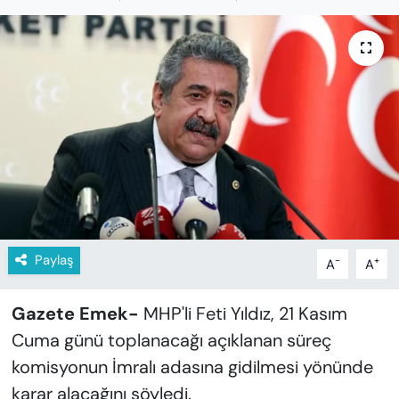
KADIN
SAĞLIK
SPOR
KÜLTÜR-SANAT
MAGAZİN
ÖZEL HABER
Paylaş
-
+
A
A
YAZAR KÖŞESİ
Gazete Emek-
MHP'li Feti Yıldız, 21 Kasım
SİYASET
Cuma günü toplanacağı açıklanan süreç
komisyonun İmralı adasına gidilmesi yönünde
VAN VE DİYARBAKIR HABERLERİ
karar alacağını söyledi.