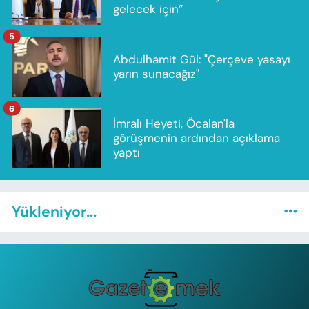
gelecek için”
5
Abdulhamit Gül: "Çerçeve yasayı
yarın sunacağız"
6
İmralı Heyeti, Öcalan'la
görüşmenin ardından açıklama
yaptı
Yükleniyor...