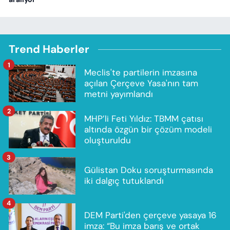
Trend Haberler
1
Meclis'te partilerin imzasına
açılan Çerçeve Yasa'nın tam
metni yayımlandı
2
MHP’li Feti Yıldız: TBMM çatısı
altında özgün bir çözüm modeli
oluşturuldu
3
Gülistan Doku soruşturmasında
iki dalgıç tutuklandı
4
DEM Parti'den çerçeve yasaya 16
imza: “Bu imza barış ve ortak