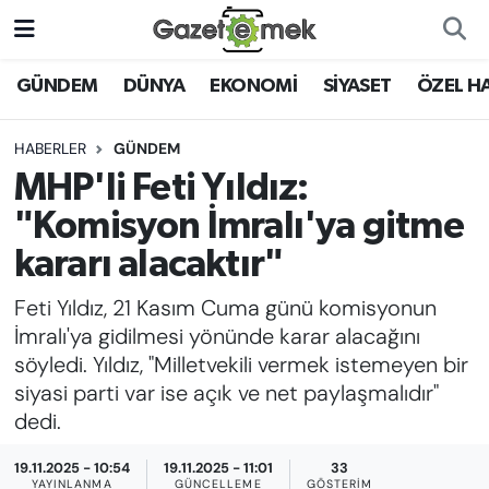
DÜNYA
Nöbetçi Eczaneler
GÜNDEM
DÜNYA
EKONOMİ
SİYASET
ÖZEL H
EKONOMİ
Hava Durumu
HABERLER
GÜNDEM
MHP'li Feti Yıldız:
EMEK HABERLERİ
İstanbul Namaz Vakitleri
"Komisyon İmralı'ya gitme
YENİ MEDYADA EMEK
Trafik Durumu
kararı alacaktır"
GAZETECİLİĞİNİ GELİŞTİRMEK
Feti Yıldız, 21 Kasım Cuma günü komisyonun
Süper Lig Puan Durumu ve Fikstür
FAYDALI BİLGİLER
İmralı'ya gidilmesi yönünde karar alacağını
Tüm Manşetler
söyledi. Yıldız, "Milletvekili vermek istemeyen bir
GÜNDEM
siyasi parti var ise açık ve net paylaşmalıdır"
Son Dakika Haberleri
dedi.
EĞİTİM
19.11.2025 - 10:54
19.11.2025 - 11:01
33
Haber Arşivi
YAYINLANMA
GÜNCELLEME
GÖSTERIM