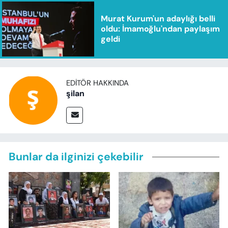
Murat Kurum'un adaylığı belli
oldu: İmamoğlu'ndan paylaşım
geldi
EDITÖR HAKKINDA
şilan
Bunlar da ilginizi çekebilir