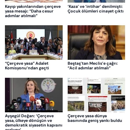
Kayıp yakınlarından çerçeve
‘Kaza’ ve ‘intihar’ denilmişti:
yasa mesajı: “Daha cesur
Çocuk ölümleri cinayet çıktı
adımlar atılmalı”
“Çerçeve yasa” Adalet
Beştaş’tan Meclis’e çağrı:
Komisyonu’ndan geçti
“Acil adımlar atılmalı”
Ayşegül Doğan: ‘Çerçeve
Çerçeve yasa dünya
yasa, ülkeye dönüşün ve
basınında geniş yankı buldu
demokratik siyasetin kapısını
aralıyor’