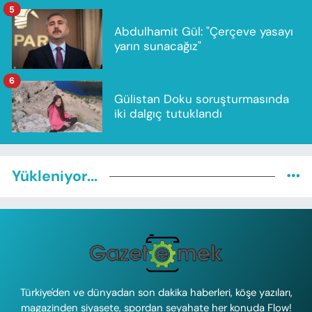
5
Abdulhamit Gül: "Çerçeve yasayı
yarın sunacağız"
6
Gülistan Doku soruşturmasında
iki dalgıç tutuklandı
Yükleniyor...
Türkiye'den ve dünyadan son dakika haberleri, köşe yazıları,
magazinden siyasete, spordan seyahate her konuda Flow!