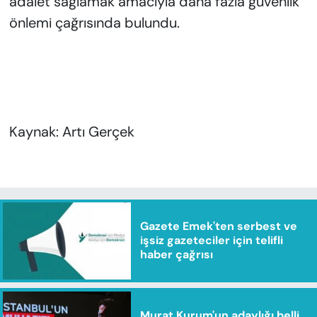
adalet sağlamak amacıyla daha fazla güvenlik
önlemi çağrısında bulundu.
Kaynak: Artı Gerçek
Gazete Emek'ten serbest ve
işsiz gazeteciler için telifli
haber çağrısı
Murat Kurum'un adaylığı belli