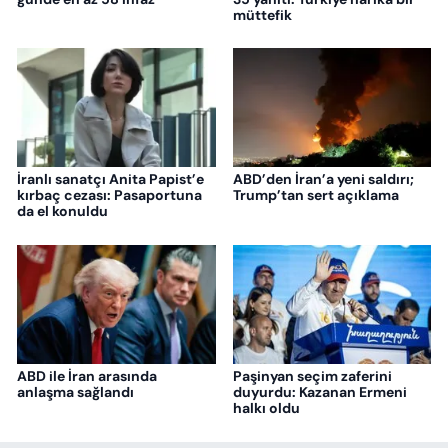
müttefik
İranlı sanatçı Anita Papist’e
ABD’den İran’a yeni saldırı;
kırbaç cezası: Pasaportuna
Trump’tan sert açıklama
da el konuldu
ABD ile İran arasında
Paşinyan seçim zaferini
anlaşma sağlandı
duyurdu: Kazanan Ermeni
halkı oldu