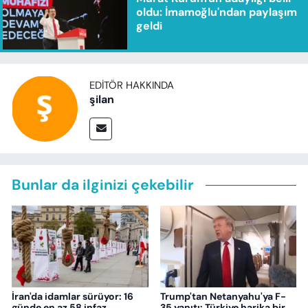
oldu: İmamoğlu'ndan paylaşım
geldi
EDITÖR HAKKINDA
şilan
Bunlar da ilginizi çekebilir
İran'da idamlar sürüyor: 16
Trump'tan Netanyahu'ya F-
günde en az 58 infaz
35 yanıtı: Türkiye harika bir