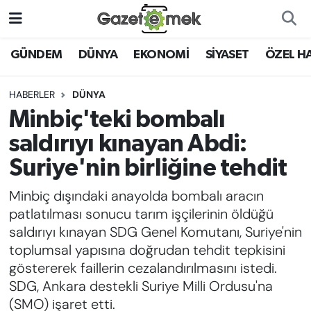
DÜNYA
Nöbetçi Eczaneler
GÜNDEM
DÜNYA
EKONOMİ
SİYASET
ÖZEL H
EKONOMİ
Hava Durumu
HABERLER
DÜNYA
Minbiç'teki bombalı
EMEK HABERLERİ
İstanbul Namaz Vakitleri
saldırıyı kınayan Abdi:
YENİ MEDYADA EMEK
Trafik Durumu
Suriye'nin birliğine tehdit
GAZETECİLİĞİNİ GELİŞTİRMEK
Minbiç dışındaki anayolda bombalı aracın
Süper Lig Puan Durumu ve Fikstür
FAYDALI BİLGİLER
patlatılması sonucu tarım işçilerinin öldüğü
Tüm Manşetler
saldırıyı kınayan SDG Genel Komutanı, Suriye'nin
GÜNDEM
toplumsal yapısına doğrudan tehdit tepkisini
Son Dakika Haberleri
göstererek faillerin cezalandırılmasını istedi.
EĞİTİM
SDG, Ankara destekli Suriye Milli Ordusu'na
Haber Arşivi
(SMO) işaret etti.