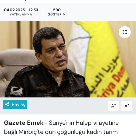
KADIN
04.02.2025 - 12:53
590
YAYINLANMA
GÖSTERIM
SAĞLIK
SPOR
KÜLTÜR-SANAT
MAGAZİN
ÖZEL HABER
YAZAR KÖŞESİ
Paylaş
-
+
A
A
SİYASET
Gazete Emek-
Suriye'nin Halep vilayetine
VAN VE DİYARBAKIR HABERLERİ
bağlı Minbiç'te dün çoğunluğu kadın tarım