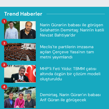
Trend Haberler
1
Narin Güran'ın babası ile görüşen
Selahattin Demirtaş: Narin'in katili
Nevzat Bahtiyar'dır
2
Meclis'te partilerin imzasına
açılan Çerçeve Yasa'nın tam
metni yayımlandı
3
MHP’li Feti Yıldız: TBMM çatısı
altında özgün bir çözüm modeli
oluşturuldu
4
Demirtaş, Narin Güran’ın babası
Arif Güran ile görüşecek