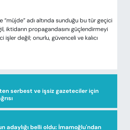
e “müjde” adı altında sunduğu bu tür geçici
il, iktidarın propagandasını güçlendirmeyi
ci işler değil; onurlu, güvenceli ve kalıcı
n serbest ve işsiz gazeteciler için
ağrısı
n adaylığı belli oldu: İmamoğlu'ndan