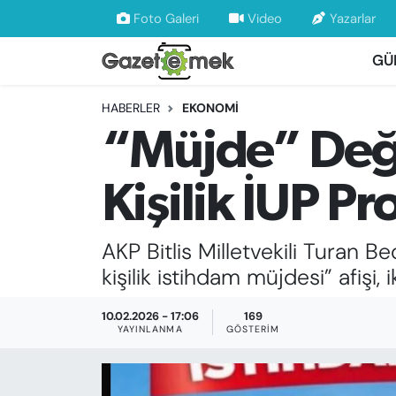
Foto Galeri
Video
Yazarlar
GÜ
DÜNYA
Nöbetçi Eczaneler
HABERLER
EKONOMİ
EKONOMİ
Hava Durumu
“Müjde” Değil,
EMEK HABERLERİ
İstanbul Namaz Vakitleri
Kişilik İUP P
YENİ MEDYADA EMEK GAZETECİLİĞİNİ
Trafik Durumu
GELİŞTİRMEK
AKP Bitlis Milletvekili Turan 
Süper Lig Puan Durumu ve Fikstür
FAYDALI BİLGİLER
kişilik istihdam müjdesi” afişi,
Tüm Manşetler
GÜNDEM
10.02.2026 - 17:06
169
YAYINLANMA
GÖSTERIM
Son Dakika Haberleri
EĞİTİM
Haber Arşivi