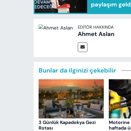
paylaşım geld
EDITÖR HAKKINDA
Ahmet Aslan
Bunlar da ilginizi çekebilir
3 Günlük Kapadokya Gezi
Motorine 
Rotası
haftada ü