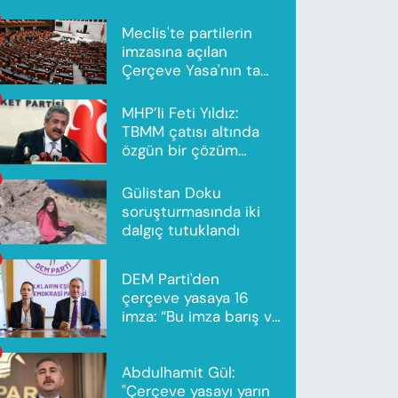
Meclis'te partilerin
imzasına açılan
Çerçeve Yasa'nın tam
metni yayımlandı
MHP’li Feti Yıldız:
TBMM çatısı altında
özgün bir çözüm
modeli oluşturuldu
Gülistan Doku
soruşturmasında iki
dalgıç tutuklandı
DEM Parti'den
çerçeve yasaya 16
imza: “Bu imza barış ve
ortak gelecek için”
Abdulhamit Gül:
"Çerçeve yasayı yarın