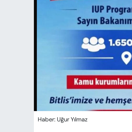
KADIN
SAĞLIK
SPOR
KÜLTÜR-SANAT
MAGAZİN
ÖZEL HABER
YAZAR KÖŞESİ
SİYASET
Haber: Uğur Yılmaz
VAN VE DİYARBAKIR HABERLERİ