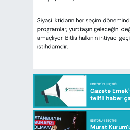
Siyasi iktidarın her seçim dönemind
programlar, yurttaşın geleceğini değ
amaçlıyor. Bitlis halkının ihtiyacı geçi
istihdamdır.
EDITÖRÜN SEÇTIĞI
Gazete Emek'te
telifli haber ç
EDITÖRÜN SEÇTIĞI
Murat Kurum'u