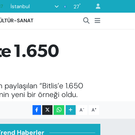
87
°
İstanbul
27
18
ÜLTÜR-SANAT
32
38
’te 1.650
59
19
paylaşılan “Bitlis’e 1.650
inin yeni bir örneği oldu.
-
+
A
A
Trend Haberler