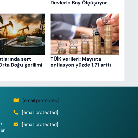
Devlerle Boy Ölçüşüyor
atlarında sert
TÜİK verileri: Mayısta
Orta Doğu gerilimi
enflasyon yüzde 1,71 arttı
[email protected]
[email protected]
e
[email protected]
her