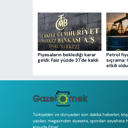
Piyasaların beklediği karar
Petrol fiy
geldi: Faiz yüzde 37'de kaldı
sıçrama: 
etkili oldu
Türkiye'den ve dünyadan son dakika haberleri, köş
yazıları, magazinden siyasete, spordan seyahate 
konuda Flow!