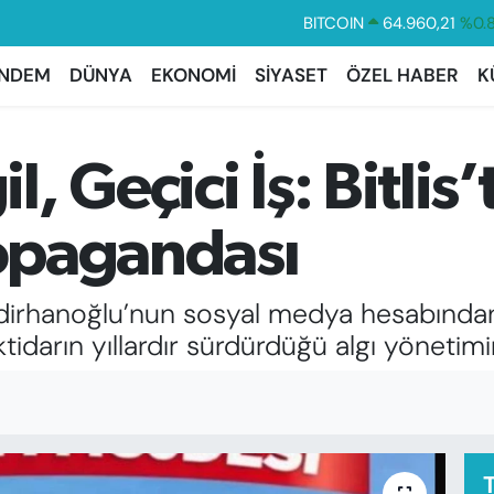
BITCOIN
64.960,21
%0.
DOLAR
47,7436
%0.
NDEM
DÜNYA
EKONOMİ
SİYASET
ÖZEL HABER
K
EURO
55,2510
%0.
STERLİN
64,4811
%0.
 Geçici İş: Bitlis
GRAM ALTIN
6648.99
%2.
BİST100
13.773
%-
ropagandası
Bedirhanoğlu’nun sosyal medya hesabından 
 iktidarın yıllardır sürdürdüğü algı yönetim