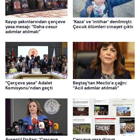
Kayıp yakınlarından çerçeve
‘Kaza’ ve ‘intihar’ denilmişti:
yasa mesajı: “Daha cesur
Çocuk ölümleri cinayet çıktı
adımlar atılmalı”
“Çerçeve yasa” Adalet
Beştaş’tan Meclis’e çağrı:
Komisyonu’ndan geçti
“Acil adımlar atılmalı”
Ayşegül Doğan: ‘Çerçeve
Çerçeve yasa dünya