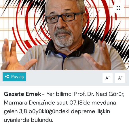
KADIN
SAĞLIK
SPOR
KÜLTÜR-SANAT
MAGAZİN
ÖZEL HABER
Paylaş
-
+
A
A
YAZAR KÖŞESİ
Gazete Emek-
Yer bilimci Prof. Dr. Naci Görür,
Marmara Denizi'nde saat 07.18'de meydana
SİYASET
gelen 3,8 büyüklüğündeki depreme ilişkin
uyarılarda bulundu.
VAN VE DİYARBAKIR HABERLERİ