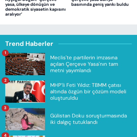
yasa, ülkeye dönüşün ve
basınında geniş yankı buldu
demokratik siyasetin kapısını
aralıyor’
Trend Haberler
1
Meclis'te partilerin imzasına
açılan Çerçeve Yasa'nın tam
metni yayımlandı
2
MHP’li Feti Yıldız: TBMM çatısı
altında özgün bir çözüm modeli
oluşturuldu
3
Gülistan Doku soruşturmasında
iki dalgıç tutuklandı
4