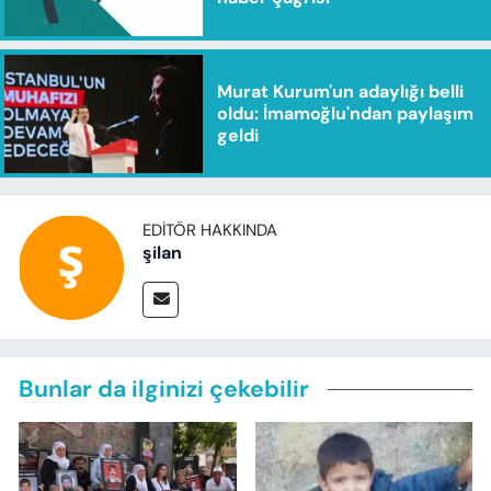
Murat Kurum'un adaylığı belli
oldu: İmamoğlu'ndan paylaşım
geldi
EDITÖR HAKKINDA
şilan
Bunlar da ilginizi çekebilir