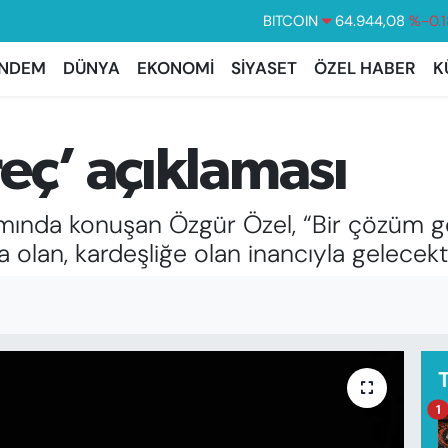
DOLAR
47,7436
%0.1
NDEM
DÜNYA
EKONOMİ
SİYASET
ÖZEL HABER
K
EURO
55,2510
%0.3
STERLİN
64,4811
%0.3
GRAM ALTIN
6660.55
%0.0
eç’ açıklaması
BİST100
13.779
%-1
ında konuşan Özgür Özel, “Bir çözüm gel
şa olan, kardeşliğe olan inancıyla gelecekt
1