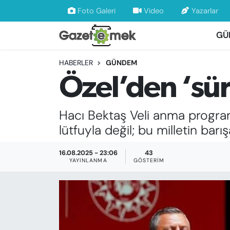
Foto Galeri
Video
Yazarlar
GÜ
DÜNYA
Nöbetçi Eczaneler
HABERLER
GÜNDEM
EKONOMİ
Hava Durumu
Özel’den ‘sür
EMEK HABERLERİ
İstanbul Namaz Vakitleri
Hacı Bektaş Veli anma program
YENİ MEDYADA EMEK GAZETECİLİĞİNİ
Trafik Durumu
lütfuyla değil; bu milletin barı
GELİŞTİRMEK
Süper Lig Puan Durumu ve Fikstür
16.08.2025 - 23:06
43
FAYDALI BİLGİLER
YAYINLANMA
GÖSTERIM
Tüm Manşetler
GÜNDEM
Son Dakika Haberleri
EĞİTİM
Haber Arşivi