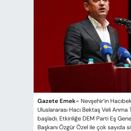
KADIN
SAĞLIK
SPOR
KÜLTÜR-SANAT
MAGAZİN
ÖZEL HABER
YAZAR KÖŞESİ
Gazete Emek-
Nevşehir’in Hacıbek
SİYASET
Uluslararası Hacı Bektaş Veli Anma T
başladı. Etkinliğe DEM Parti Eş Gen
VAN VE DİYARBAKIR HABERLERİ
Başkanı Özgür Özel ile çok sayıda si