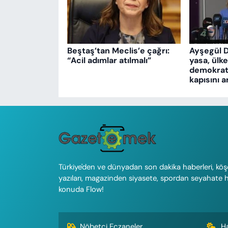
Beştaş’tan Meclis’e çağrı:
Ayşegül 
“Acil adımlar atılmalı”
yasa, ülk
demokrati
kapısını a
Türkiye'den ve dünyadan son dakika haberleri, köş
yazıları, magazinden siyasete, spordan seyahate 
konuda Flow!
Nöbetçi Eczaneler
H