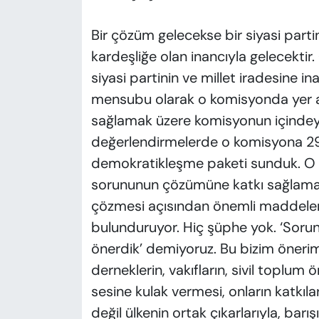
Bir çözüm gelecekse bir siyasi partini
kardeşliğe olan inancıyla gelecektir.
siyasi partinin ve millet iradesine in
mensubu olarak o komisyonda yer al
sağlamak üzere komisyonun içindeyi
değerlendirmelerde o komisyona 29 
demokratikleşme paketi sunduk. O 
sorununun çözümüne katkı sağlaması,
çözmesi açısından önemli maddeleri
bulunduruyor. Hiç şüphe yok. ‘Soru
önerdik’ demiyoruz. Bu bizim öneri
derneklerin, vakıfların, sivil toplum
sesine kulak vermesi, onların katkılar
değil ülkenin ortak çıkarlarıyla, barışı