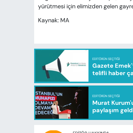
yürütmesi için elimizden gelen gayre
Kaynak: MA
EDITÖRÜN SEÇTIĞI
Gazete Emek'te
telifli haber ç
EDITÖRÜN SEÇTIĞI
Murat Kurum'u
paylaşım geld