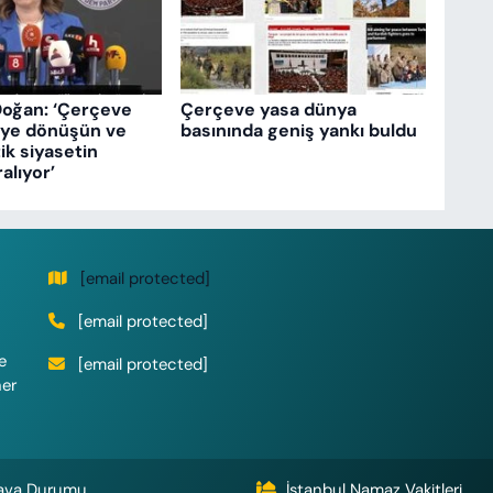
Doğan: ‘Çerçeve
Çerçeve yasa dünya
eye dönüşün ve
basınında geniş yankı buldu
k siyasetin
ralıyor’
[email protected]
[email protected]
e
[email protected]
her
ava Durumu
İstanbul Namaz Vakitleri