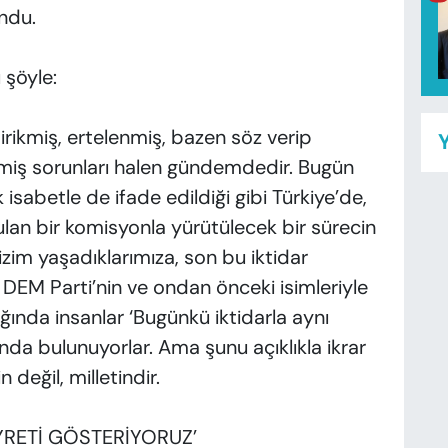
ndu.
 şöyle:
rikmiş, ertelenmiş, bazen söz verip
Y
lmiş sorunları halen gündemdedir. Bugün
sabetle de ifade edildiği gibi Türkiye’de,
ulan bir komisyonla yürütülecek bir sürecin
izim yaşadıklarımıza, son bu iktidar
 DEM Parti’nin ve ondan önceki isimleriyle
ığında insanlar ‘Bugünkü iktidarla aynı
nda bulunuyorlar. Ama şunu açıklıkla ikrar
 değil, milletindir.
YRETİ GÖSTERİYORUZ’