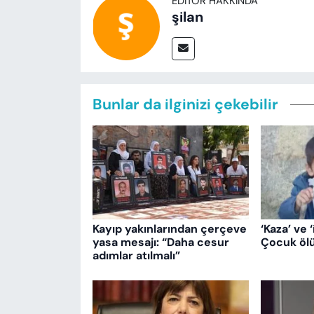
EDITÖR HAKKINDA
şilan
Bunlar da ilginizi çekebilir
Kayıp yakınlarından çerçeve
‘Kaza’ ve ‘
yasa mesajı: “Daha cesur
Çocuk ölü
adımlar atılmalı”