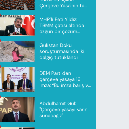
Çerçeve Yasa'nın tam
metni yayımlandı
MHP’li Feti Yıldız:
TBMM çatısı altında
özgün bir çözüm
modeli oluşturuldu
Gülistan Doku
soruşturmasında iki
dalgıç tutuklandı
DEM Parti'den
çerçeve yasaya 16
imza: “Bu imza barış ve
ortak gelecek için”
Abdulhamit Gül:
"Çerçeve yasayı yarın
sunacağız"