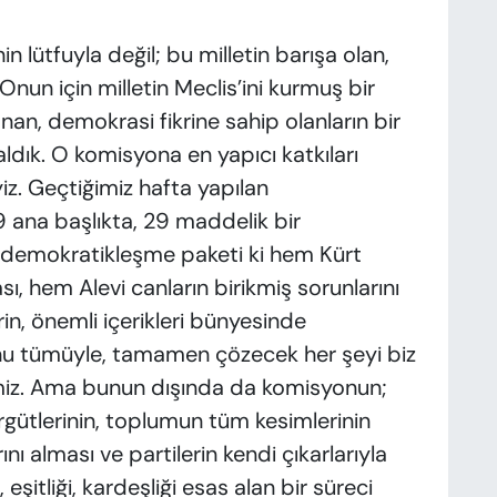
n lütfuyla değil; bu milletin barışa olan,
 Onun için milletin Meclis’ini kurmuş bir
anan, demokrasi fikrine sahip olanların bir
dık. O komisyona en yapıcı katkıları
z. Geçtiğimiz hafta yapılan
ana başlıkta, 29 maddelik bir
demokratikleşme paketi ki hem Kürt
 hem Alevi canların birikmiş sorunlarını
n, önemli içerikleri bünyesinde
nu tümüyle, tamamen çözecek her şeyi biz
miz. Ama bunun dışında da komisyonun;
 örgütlerinin, toplumun tüm kesimlerinin
ını alması ve partilerin kendi çıkarlarıyla
, eşitliği, kardeşliği esas alan bir süreci