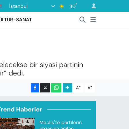
°
İstanbul
30
8
ÜLTÜR-SANAT
2
8
3
4
ecekse bir siyasi partinin
ir” dedi.
-
+
A
A
Trend Haberler
Meclis'te partilerin
imzasına açılan