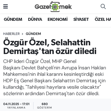
DÜNYA
Nöbetçi Eczaneler
GÜNDEM
DÜNYA
EKONOMİ
SİYASET
ÖZEL H
EKONOMİ
Hava Durumu
HABERLER
GÜNDEM
Özgür Özel, Selahattin
EMEK HABERLERİ
İstanbul Namaz Vakitleri
Demirtaş'tan özür diledi
YENİ MEDYADA EMEK
Trafik Durumu
CHP lideri Özgür Özel, MHP Genel
GAZETECİLİĞİNİ GELİŞTİRMEK
Başkanı Devlet Bahçeli'nin Avrupa İnsan Hakları
Süper Lig Puan Durumu ve Fikstür
Mahkemesi'nin ihlal kararını kesinleştirdiği eski
FAYDALI BİLGİLER
HDP Eş Genel Başkanı Selahattin Demirtaş için
Tüm Manşetler
kullandığı, "Tahliyesi hayırlara vesile olacaktır"
GÜNDEM
sözlerinin ardından Demirtaş'tan özür diledi.
Son Dakika Haberleri
EĞİTİM
04.11.2025 - 17:01
680
Haber Arşivi
YAYINLANMA
GÖSTERIM