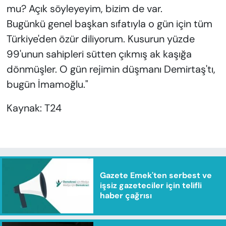
mu? Açık söyleyeyim, bizim de var.
Bugünkü genel başkan sıfatıyla o gün için tüm
Türkiye'den özür diliyorum. Kusurun yüzde
99'unun sahipleri sütten çıkmış ak kaşığa
dönmüşler. O gün rejimin düşmanı Demirtaş'tı,
bugün İmamoğlu."
Kaynak: T24
Gazete Emek'ten serbest ve
işsiz gazeteciler için telifli
haber çağrısı