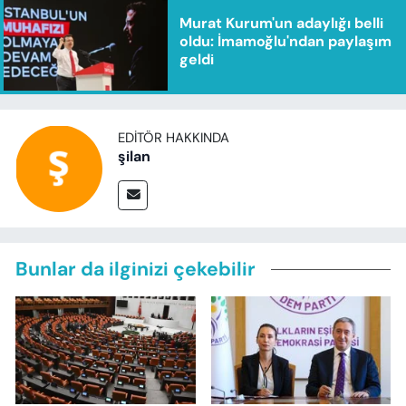
Murat Kurum'un adaylığı belli
oldu: İmamoğlu'ndan paylaşım
geldi
EDITÖR HAKKINDA
şilan
Bunlar da ilginizi çekebilir