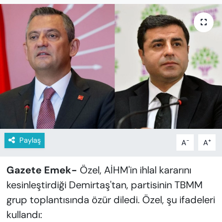
KADIN
SAĞLIK
SPOR
KÜLTÜR-SANAT
MAGAZİN
ÖZEL HABER
Paylaş
-
+
A
A
YAZAR KÖŞESİ
Gazete Emek-
Özel, AİHM'in ihlal kararını
SİYASET
kesinleştirdiği Demirtaş'tan, partisinin TBMM
grup toplantısında özür diledi. Özel, şu ifadeleri
VAN VE DİYARBAKIR HABERLERİ
kullandı: