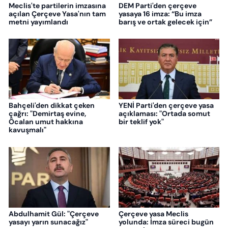
Meclis'te partilerin imzasına
DEM Parti'den çerçeve
açılan Çerçeve Yasa'nın tam
yasaya 16 imza: “Bu imza
metni yayımlandı
barış ve ortak gelecek için”
Bahçeli'den dikkat çeken
YENİ Parti'den çerçeve yasa
çağrı: "Demirtaş evine,
açıklaması: "Ortada somut
Öcalan umut hakkına
bir teklif yok"
kavuşmalı"
Abdulhamit Gül: "Çerçeve
Çerçeve yasa Meclis
yasayı yarın sunacağız"
yolunda: İmza süreci bugün