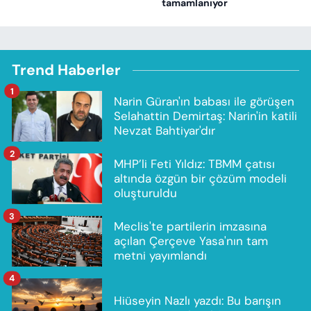
tamamlanıyor
Trend Haberler
1
Narin Güran'ın babası ile görüşen
Selahattin Demirtaş: Narin'in katili
Nevzat Bahtiyar'dır
2
MHP’li Feti Yıldız: TBMM çatısı
altında özgün bir çözüm modeli
oluşturuldu
3
Meclis'te partilerin imzasına
açılan Çerçeve Yasa'nın tam
metni yayımlandı
4
Hiüseyin Nazlı yazdı: Bu barışın