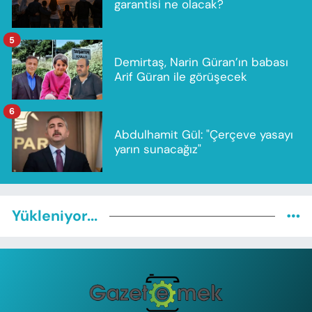
garantisi ne olacak?
5
Demirtaş, Narin Güran’ın babası
Arif Güran ile görüşecek
6
Abdulhamit Gül: "Çerçeve yasayı
yarın sunacağız"
Yükleniyor...