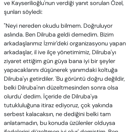
ve Kayserilioğlu'nun verdiği yanıt sorulan Özel,
şunları söyledi:
"Neyi nereden okudu bilmem. Doğruluyor
aslında. Ben Dilruba geldi demedim. Bizim
arkadaşlarımız İzmir'deki organizasyonu yapan
arkadaşlar, il ive ilçe yönetimimiz, Dilruba'yı
ziyaret ettiğim gün güya bana iyi bir şeyler
yapacaklarını düşünerek yanımdaki koltuğa
Dilruba'yı getirdiler. 'Bu görüntü doğru değildir,
belki Dilruba'nın düzeltmesinden sonra olsa
olurdu' dedim. İçeride de Dilruba'ya
tutukluluğuna itiraz ediyoruz, çok yakında
serbest kalacaksın, ne dediğini belki tam
anlatamadın, bu konuda üzülenler olduysa
ifadelerini düzeltmen iyi olur' demiştim. Ben