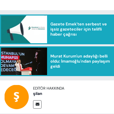
Gazete Emek'ten serbest ve
işsiz gazeteciler için telifli
haber çağrısı
Murat Kurum'un adaylığı belli
oldu: İmamoğlu'ndan paylaşım
geldi
EDITÖR HAKKINDA
şilan