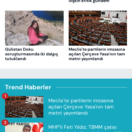
ilişkin kritik gündem
Gülistan Doku
Meclis'te partilerin imzasına
soruşturmasında iki dalgıç
açılan Çerçeve Yasa'nın tam
tutuklandı
metni yayımlandı
Trend Haberler
1
Meclis'te partilerin imzasına
açılan Çerçeve Yasa'nın tam
metni yayımlandı
2
MHP’li Feti Yıldız: TBMM çatısı