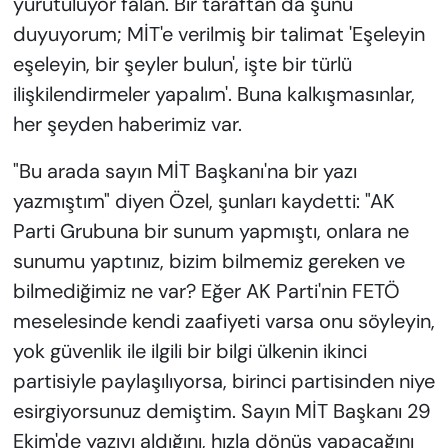
yürütülüyor falan. Bir taraftan da şunu
duyuyorum; MİT'e verilmiş bir talimat 'Eşeleyin
eşeleyin, bir şeyler bulun', işte bir türlü
ilişkilendirmeler yapalım'. Buna kalkışmasınlar,
her şeyden haberimiz var.
"Bu arada sayın MİT Başkanı'na bir yazı
yazmıştım" diyen Özel, şunları kaydetti: "AK
Parti Grubuna bir sunum yapmıştı, onlara ne
sunumu yaptınız, bizim bilmemiz gereken ve
bilmediğimiz ne var? Eğer AK Parti'nin FETÖ
meselesinde kendi zaafiyeti varsa onu söyleyin,
yok güvenlik ile ilgili bir bilgi ülkenin ikinci
partisiyle paylaşılıyorsa, birinci partisinden niye
esirgiyorsunuz demiştim. Sayın MİT Başkanı 29
Ekim'de yazıyı aldığını, hızla dönüş yapacağını