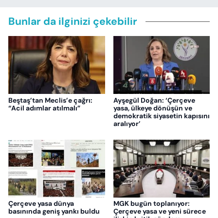
Bunlar da ilginizi çekebilir
Beştaş’tan Meclis’e çağrı:
Ayşegül Doğan: ‘Çerçeve
“Acil adımlar atılmalı”
yasa, ülkeye dönüşün ve
demokratik siyasetin kapısını
aralıyor’
Çerçeve yasa dünya
MGK bugün toplanıyor:
basınında geniş yankı buldu
Çerçeve yasa ve yeni sürece