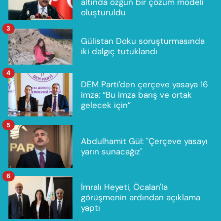
altında özgün bir çözüm modeli
oluşturuldu
3
Gülistan Doku soruşturmasında
iki dalgıç tutuklandı
4
DEM Parti'den çerçeve yasaya 16
imza: “Bu imza barış ve ortak
gelecek için”
5
Abdulhamit Gül: "Çerçeve yasayı
yarın sunacağız"
6
İmralı Heyeti, Öcalan'la
görüşmenin ardından açıklama
yaptı