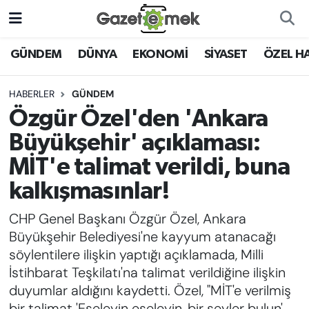
DÜNYA
Nöbetçi Eczaneler
GÜNDEM
DÜNYA
EKONOMİ
SİYASET
ÖZEL H
EKONOMİ
Hava Durumu
HABERLER
GÜNDEM
Özgür Özel'den 'Ankara
EMEK HABERLERİ
İstanbul Namaz Vakitleri
Büyükşehir' açıklaması:
YENİ MEDYADA EMEK
Trafik Durumu
MİT'e talimat verildi, buna
GAZETECİLİĞİNİ GELİŞTİRMEK
kalkışmasınlar!
Süper Lig Puan Durumu ve Fikstür
FAYDALI BİLGİLER
CHP Genel Başkanı Özgür Özel, Ankara
Tüm Manşetler
Büyükşehir Belediyesi'ne kayyum atanacağı
GÜNDEM
söylentilere ilişkin yaptığı açıklamada, Milli
Son Dakika Haberleri
İstihbarat Teşkilatı'na talimat verildiğine ilişkin
EĞİTİM
duyumlar aldığını kaydetti. Özel, "MİT'e verilmiş
Haber Arşivi
bir talimat 'Eşeleyin eşeleyin, bir şeyler bulun',