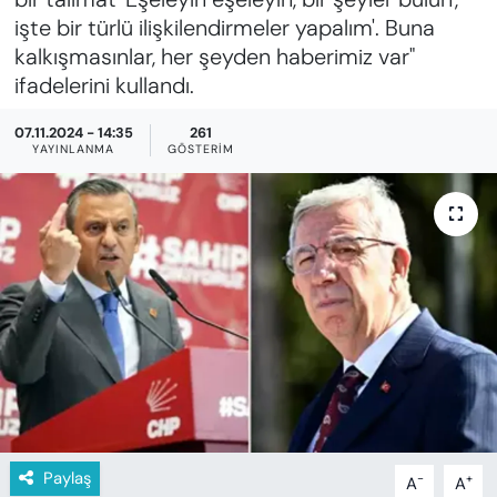
KADIN
işte bir türlü ilişkilendirmeler yapalım'. Buna
kalkışmasınlar, her şeyden haberimiz var"
SAĞLIK
ifadelerini kullandı.
SPOR
07.11.2024 - 14:35
261
YAYINLANMA
GÖSTERIM
KÜLTÜR-SANAT
MAGAZİN
ÖZEL HABER
YAZAR KÖŞESİ
SİYASET
VAN VE DİYARBAKIR HABERLERİ
Paylaş
-
+
A
A