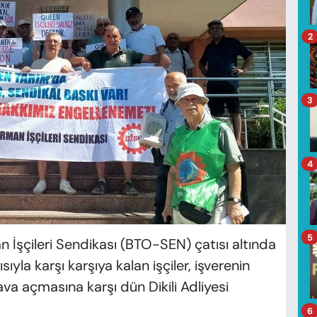
2
3
4
5
n İşçileri Sendikası (BTO-SEN) çatısı altında
yla karşı karşıya kalan işçiler, işverenin
ava açmasına karşı dün Dikili Adliyesi
6