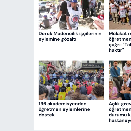
Doruk Madencilik işçilerinin
Mülakat 
eylemine gözaltı
öğretmenl
çağrı: "T
haktır"
196 akademisyenden
Açlık gre
öğretmen eylemlerine
öğretmenl
destek
durumu köt
hastaneye 