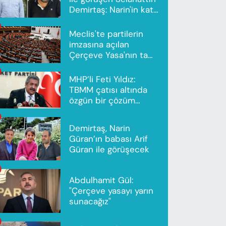
Demirtaş: Narin'in katili
Nevzat Bahtiyar'dır
Meclis'te partilerin
imzasına açılan
Çerçeve Yasa'nın tam
metni yayımlandı
MHP’li Feti Yıldız:
TBMM çatısı altında
özgün bir çözüm
modeli oluşturuldu
Demirtaş, Narin
Güran’ın babası Arif
Güran ile görüşecek
Abdulhamit Gül:
"Çerçeve yasayı yarın
sunacağız"