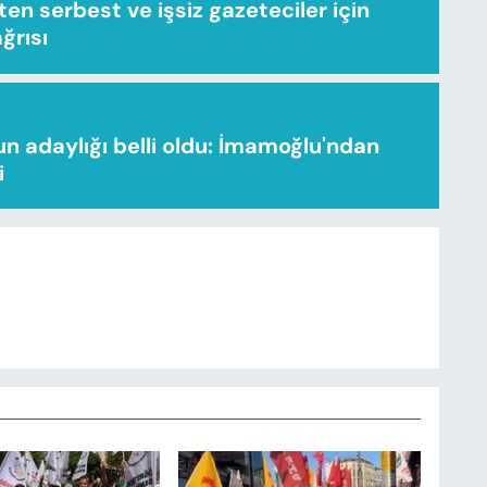
n serbest ve işsiz gazeteciler için
ağrısı
n adaylığı belli oldu: İmamoğlu'ndan
i