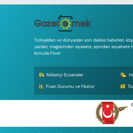
Türkiye'den ve dünyadan son dakika haberleri, köş
yazıları, magazinden siyasete, spordan seyahate 
konuda Flow!
Nöbetçi Eczaneler
H
Puan Durumu ve Fikstür
Tü