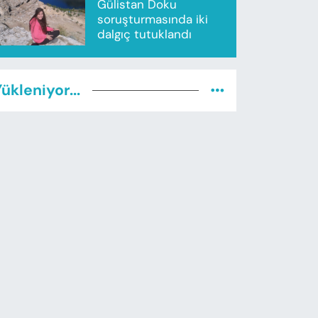
Gülistan Doku
soruşturmasında iki
dalgıç tutuklandı
ükleniyor...