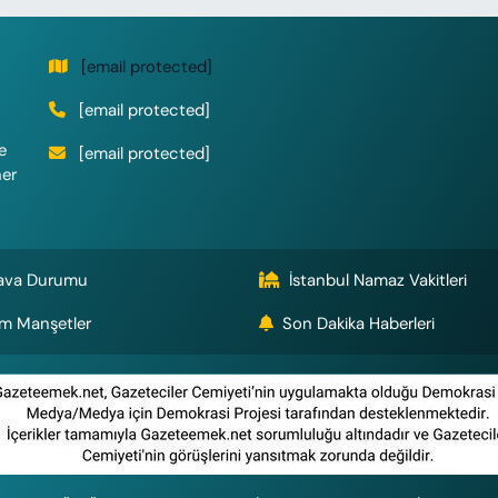
[email protected]
[email protected]
e
[email protected]
her
ava Durumu
İstanbul Namaz Vakitleri
m Manşetler
Son Dakika Haberleri