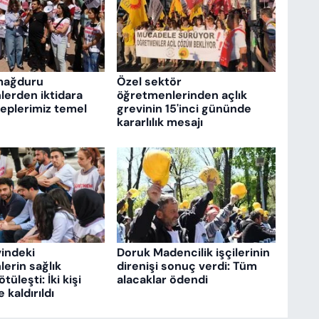
mağduru
Özel sektör
erden iktidara
öğretmenlerinden açlık
aleplerimiz temel
grevinin 15'inci gününde
kararlılık mesajı
vindeki
Doruk Madencilik işçilerinin
erin sağlık
direnişi sonuç verdi: Tüm
üleşti: İki kişi
alacaklar ödendi
kaldırıldı