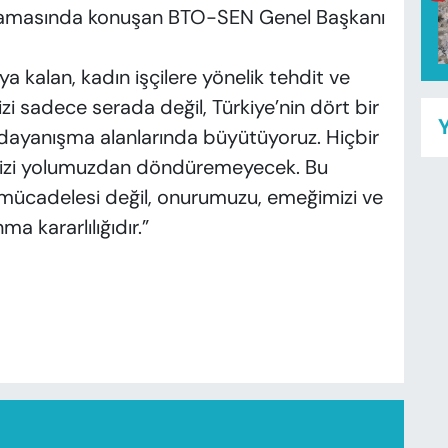
ıklamasında konuşan BTO-SEN Genel Başkanı
ıya kalan, kadın işçilere yönelik tehdit ve
zi sadece serada değil, Türkiye’nin dört bir
Y
ı dayanışma alanlarında büyütüyoruz. Hiçbir
ı bizi yolumuzdan döndüremeyecek. Bu
 mücadelesi değil, onurumuzu, emeğimizi ve
a kararlılığıdır.”