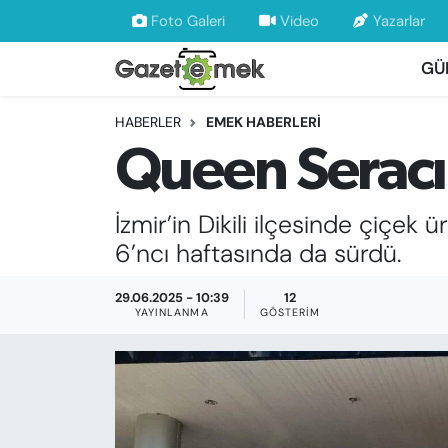
Foto Galeri
Video
Yazarlar
GÜ
DÜNYA
Nöbetçi Eczaneler
HABERLER
EMEK HABERLERİ
EKONOMİ
Hava Durumu
Queen Seracıl
EMEK HABERLERİ
İstanbul Namaz Vakitleri
İzmir’in Dikili ilçesinde çiçek
YENİ MEDYADA EMEK GAZETECİLİĞİNİ
Trafik Durumu
6’ncı haftasında da sürdü.
GELİŞTİRMEK
Süper Lig Puan Durumu ve Fikstür
29.06.2025 - 10:39
12
FAYDALI BİLGİLER
YAYINLANMA
GÖSTERIM
Tüm Manşetler
GÜNDEM
Son Dakika Haberleri
EĞİTİM
Haber Arşivi