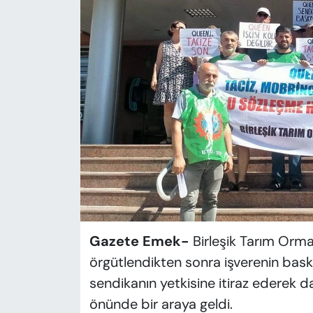
KADIN
SAĞLIK
SPOR
KÜLTÜR-SANAT
MAGAZİN
ÖZEL HABER
YAZAR KÖŞESİ
Gazete Emek-
Birleşik Tarım Orma
SİYASET
örgütlendikten sonra işverenin baskısı
sendikanın yetkisine itiraz ederek d
VAN VE DİYARBAKIR HABERLERİ
önünde bir araya geldi.