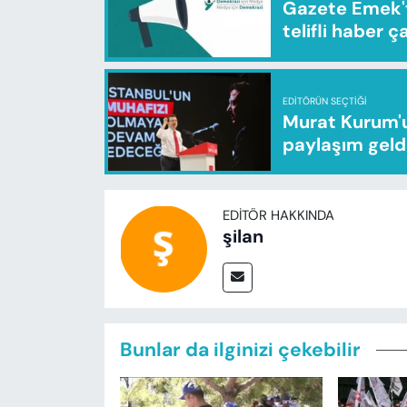
Gazete Emek'te
telifli haber ç
EDITÖRÜN SEÇTIĞI
Murat Kurum'u
paylaşım geld
EDITÖR HAKKINDA
şilan
Bunlar da ilginizi çekebilir