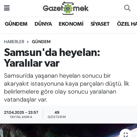
DÜNYA
Nöbetçi Eczaneler
GÜNDEM
DÜNYA
EKONOMİ
SİYASET
ÖZEL H
EKONOMİ
Hava Durumu
HABERLER
GÜNDEM
Samsun'da heyelan:
EMEK HABERLERİ
İstanbul Namaz Vakitleri
Yaralılar var
YENİ MEDYADA EMEK
Trafik Durumu
Samsun'da yaşanan heyelan sonucu bir
GAZETECİLİĞİNİ GELİŞTİRMEK
akaryakıt istasyonuna kaya parçaları düştü. İlk
Süper Lig Puan Durumu ve Fikstür
belirlemelere göre olay sonucu yaralanan
FAYDALI BİLGİLER
vatandaşlar var.
Tüm Manşetler
GÜNDEM
27.04.2025 - 23:57
49
Son Dakika Haberleri
YAYINLANMA
GÖSTERIM
EĞİTİM
Haber Arşivi