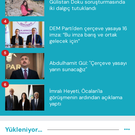
Gülistan Doku soruşturmasında
iki dalgıç tutuklandı
4
DEM Parti'den çerçeve yasaya 16
imza: “Bu imza barış ve ortak
gelecek için”
5
Abdulhamit Gül: "Çerçeve yasayı
yarın sunacağız"
6
İmralı Heyeti, Öcalan'la
görüşmenin ardından açıklama
yaptı
Yükleniyor...