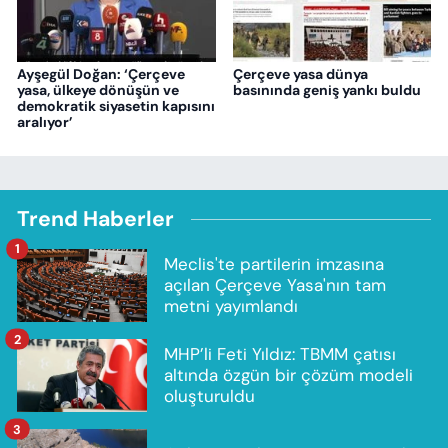
Ayşegül Doğan: ‘Çerçeve
Çerçeve yasa dünya
yasa, ülkeye dönüşün ve
basınında geniş yankı buldu
demokratik siyasetin kapısını
aralıyor’
Trend Haberler
1
Meclis'te partilerin imzasına
açılan Çerçeve Yasa'nın tam
metni yayımlandı
2
MHP’li Feti Yıldız: TBMM çatısı
altında özgün bir çözüm modeli
oluşturuldu
3