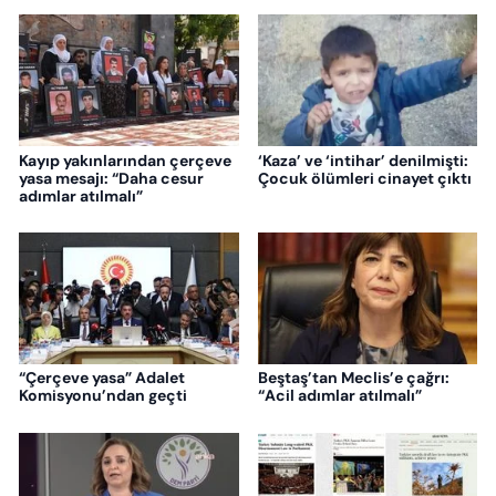
Kayıp yakınlarından çerçeve
‘Kaza’ ve ‘intihar’ denilmişti:
yasa mesajı: “Daha cesur
Çocuk ölümleri cinayet çıktı
adımlar atılmalı”
“Çerçeve yasa” Adalet
Beştaş’tan Meclis’e çağrı:
Komisyonu’ndan geçti
“Acil adımlar atılmalı”