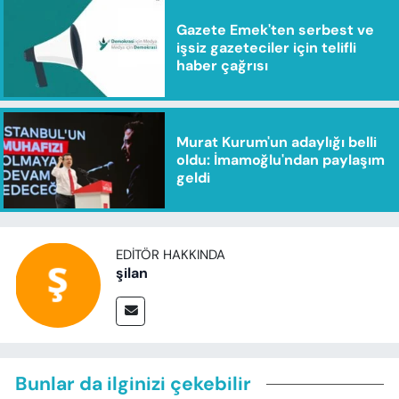
Gazete Emek'ten serbest ve
işsiz gazeteciler için telifli
haber çağrısı
Murat Kurum'un adaylığı belli
oldu: İmamoğlu'ndan paylaşım
geldi
EDITÖR HAKKINDA
şilan
Bunlar da ilginizi çekebilir