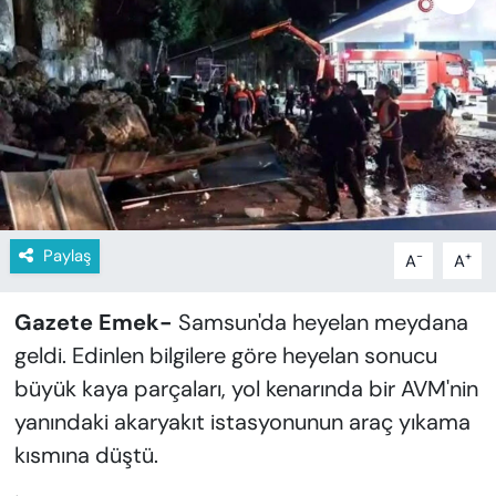
KADIN
SAĞLIK
SPOR
KÜLTÜR-SANAT
MAGAZİN
Paylaş
-
+
A
A
ÖZEL HABER
Gazete Emek-
Samsun'da heyelan meydana
YAZAR KÖŞESİ
geldi. Edinlen bilgilere göre heyelan sonucu
büyük kaya parçaları, yol kenarında bir AVM'nin
SİYASET
yanındaki akaryakıt istasyonunun araç yıkama
kısmına düştü.
VAN VE DİYARBAKIR HABERLERİ