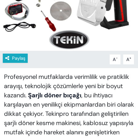
KADIN
SAĞLIK
SPOR
KÜLTÜR-SANAT
Paylaş
-
+
A
A
MAGAZİN
Profesyonel mutfaklarda verimlilik ve pratiklik
ÖZEL HABER
arayışı, teknolojik çözümlerle yeni bir boyut
kazandı.
Şarjlı döner bıçağı
, bu ihtiyacı
YAZAR KÖŞESİ
karşılayan en yenilikçi ekipmanlardan biri olarak
SİYASET
dikkat çekiyor. Tekinpro tarafından geliştirilen
şarjlı döner kesme makinesi, kablosuz yapısıyla
VAN VE DİYARBAKIR HABERLERİ
mutfak içinde hareket alanını genişletirken