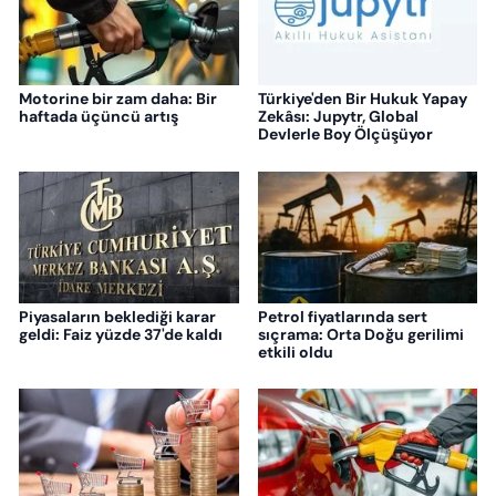
Motorine bir zam daha: Bir
Türkiye'den Bir Hukuk Yapay
haftada üçüncü artış
Zekâsı: Jupytr, Global
Devlerle Boy Ölçüşüyor
Piyasaların beklediği karar
Petrol fiyatlarında sert
geldi: Faiz yüzde 37'de kaldı
sıçrama: Orta Doğu gerilimi
etkili oldu