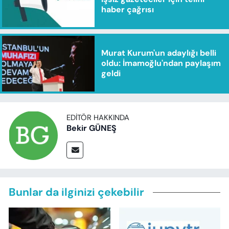
haber çağrısı
Murat Kurum'un adaylığı belli
oldu: İmamoğlu'ndan paylaşım
geldi
EDITÖR HAKKINDA
Bekir GÜNEŞ
Bunlar da ilginizi çekebilir