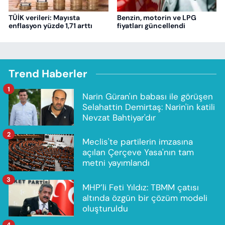
TÜİK verileri: Mayısta
Benzin, motorin ve LPG
enflasyon yüzde 1,71 arttı
fiyatları güncellendi
Trend Haberler
1
Narin Güran'ın babası ile görüşen
Selahattin Demirtaş: Narin'in katili
Nevzat Bahtiyar'dır
2
Meclis'te partilerin imzasına
açılan Çerçeve Yasa'nın tam
metni yayımlandı
3
MHP’li Feti Yıldız: TBMM çatısı
altında özgün bir çözüm modeli
oluşturuldu
4