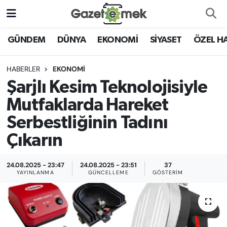
DÜNYA
Nöbetçi Eczaneler
GÜNDEM
DÜNYA
EKONOMİ
SİYASET
ÖZEL H
EKONOMİ
Hava Durumu
HABERLER
EKONOMİ
Şarjlı Kesim Teknolojisiyle
EMEK HABERLERİ
İstanbul Namaz Vakitleri
Mutfaklarda Hareket
YENİ MEDYADA EMEK
Trafik Durumu
Serbestliğinin Tadını
GAZETECİLİĞİNİ GELİŞTİRMEK
Çıkarın
Süper Lig Puan Durumu ve Fikstür
FAYDALI BİLGİLER
24.08.2025 - 23:47
24.08.2025 - 23:51
37
Tüm Manşetler
YAYINLANMA
GÜNCELLEME
GÖSTERIM
GÜNDEM
Son Dakika Haberleri
EĞİTİM
Haber Arşivi