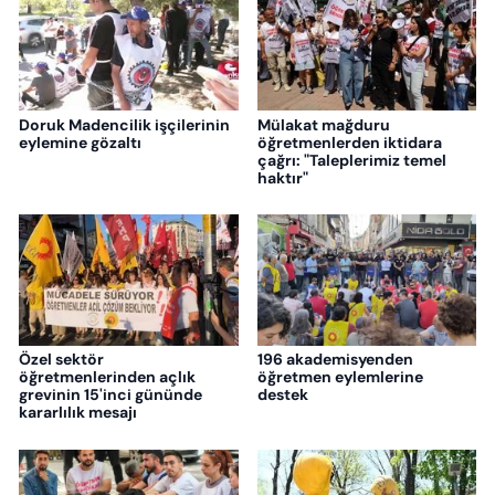
Doruk Madencilik işçilerinin
Mülakat mağduru
eylemine gözaltı
öğretmenlerden iktidara
çağrı: "Taleplerimiz temel
haktır"
Özel sektör
196 akademisyenden
öğretmenlerinden açlık
öğretmen eylemlerine
grevinin 15'inci gününde
destek
kararlılık mesajı