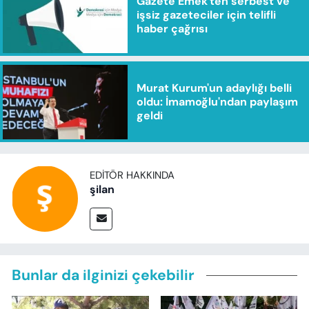
Gazete Emek'ten serbest ve
işsiz gazeteciler için telifli
haber çağrısı
Murat Kurum'un adaylığı belli
oldu: İmamoğlu'ndan paylaşım
geldi
EDITÖR HAKKINDA
şilan
Bunlar da ilginizi çekebilir