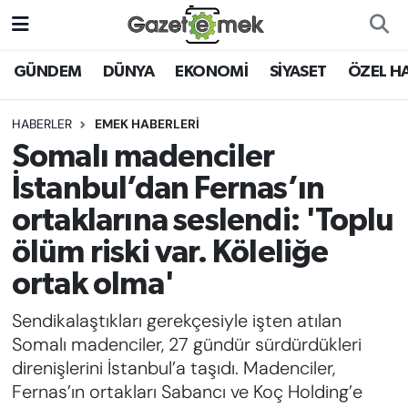
DÜNYA
Nöbetçi Eczaneler
GÜNDEM
DÜNYA
EKONOMİ
SİYASET
ÖZEL H
EKONOMİ
Hava Durumu
HABERLER
EMEK HABERLERİ
Somalı madenciler
EMEK HABERLERİ
İstanbul Namaz Vakitleri
İstanbul’dan Fernas’ın
YENİ MEDYADA EMEK
Trafik Durumu
ortaklarına seslendi: 'Toplu
GAZETECİLİĞİNİ GELİŞTİRMEK
ölüm riski var. Köleliğe
Süper Lig Puan Durumu ve Fikstür
FAYDALI BİLGİLER
ortak olma'
Tüm Manşetler
Sendikalaştıkları gerekçesiyle işten atılan
GÜNDEM
Somalı madenciler, 27 gündür sürdürdükleri
Son Dakika Haberleri
direnişlerini İstanbul’a taşıdı. Madenciler,
EĞİTİM
Fernas’ın ortakları Sabancı ve Koç Holding’e
Haber Arşivi