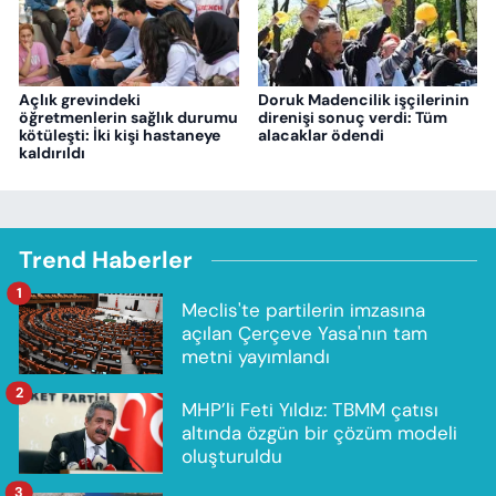
Açlık grevindeki
Doruk Madencilik işçilerinin
öğretmenlerin sağlık durumu
direnişi sonuç verdi: Tüm
kötüleşti: İki kişi hastaneye
alacaklar ödendi
kaldırıldı
Trend Haberler
1
Meclis'te partilerin imzasına
açılan Çerçeve Yasa'nın tam
metni yayımlandı
2
MHP’li Feti Yıldız: TBMM çatısı
altında özgün bir çözüm modeli
oluşturuldu
3