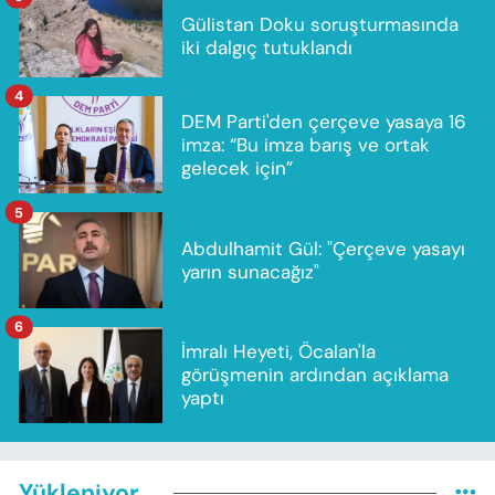
Gülistan Doku soruşturmasında
iki dalgıç tutuklandı
4
DEM Parti'den çerçeve yasaya 16
imza: “Bu imza barış ve ortak
gelecek için”
5
Abdulhamit Gül: "Çerçeve yasayı
yarın sunacağız"
6
İmralı Heyeti, Öcalan'la
görüşmenin ardından açıklama
yaptı
Yükleniyor...