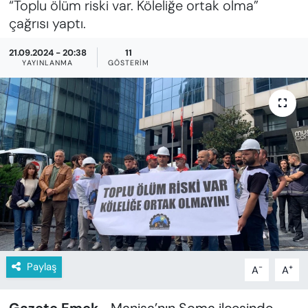
“Toplu ölüm riski var. Köleliğe ortak olma”
KADIN
çağrısı yaptı.
SAĞLIK
21.09.2024 - 20:38
11
YAYINLANMA
GÖSTERIM
SPOR
KÜLTÜR-SANAT
MAGAZİN
ÖZEL HABER
YAZAR KÖŞESİ
SİYASET
Paylaş
-
+
A
A
VAN VE DİYARBAKIR HABERLERİ