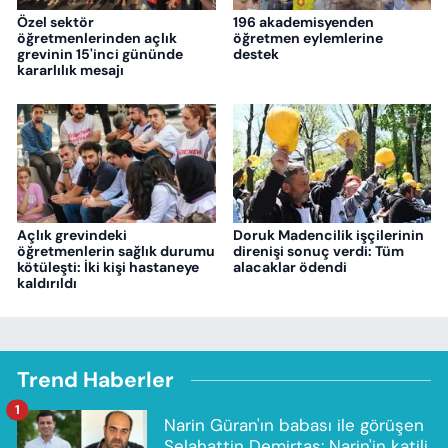
Özel sektör
196 akademisyenden
öğretmenlerinden açlık
öğretmen eylemlerine
grevinin 15'inci gününde
destek
kararlılık mesajı
Açlık grevindeki
Doruk Madencilik işçilerinin
öğretmenlerin sağlık durumu
direnişi sonuç verdi: Tüm
kötüleşti: İki kişi hastaneye
alacaklar ödendi
kaldırıldı
Trend Haberler
1
Narin Güran'ın babası ile görüşen
Selahattin Demirtaş: Narin'in katili