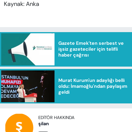
Kaynak: Anka
Gazete Emek'ten serbest ve
işsiz gazeteciler için telifli
haber çağrısı
Murat Kurum'un adaylığı belli
oldu: İmamoğlu'ndan paylaşım
geldi
EDITÖR HAKKINDA
şilan