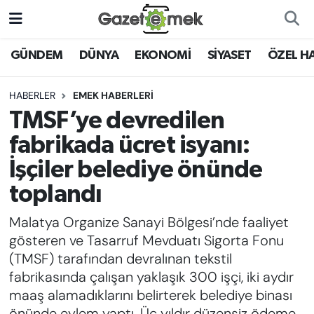
DÜNYA
Nöbetçi Eczaneler
GÜNDEM
DÜNYA
EKONOMİ
SİYASET
ÖZEL H
EKONOMİ
Hava Durumu
HABERLER
EMEK HABERLERİ
TMSF’ye devredilen
EMEK HABERLERİ
İstanbul Namaz Vakitleri
fabrikada ücret isyanı:
YENİ MEDYADA EMEK
Trafik Durumu
İşçiler belediye önünde
GAZETECİLİĞİNİ GELİŞTİRMEK
toplandı
Süper Lig Puan Durumu ve Fikstür
FAYDALI BİLGİLER
Malatya Organize Sanayi Bölgesi’nde faaliyet
Tüm Manşetler
gösteren ve Tasarruf Mevduatı Sigorta Fonu
GÜNDEM
(TMSF) tarafından devralınan tekstil
Son Dakika Haberleri
fabrikasında çalışan yaklaşık 300 işçi, iki aydır
EĞİTİM
maaş alamadıklarını belirterek belediye binası
Haber Arşivi
önünde eylem yaptı. Üç yıldır düzensiz ödeme