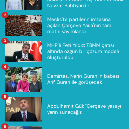
Nevzat Bahtiyar'dır
2
Meclis'te partilerin imzasına
açılan Çerçeve Yasa'nın tam
metni yayımlandı
3
MHP’li Feti Yıldız: TBMM çatısı
altında özgün bir çözüm modeli
oluşturuldu
4
Demirtaş, Narin Güran’ın babası
Arif Güran ile görüşecek
5
Abdulhamit Gül: "Çerçeve yasayı
yarın sunacağız"
6