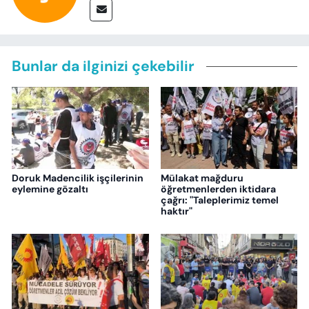
Bunlar da ilginizi çekebilir
Doruk Madencilik işçilerinin
Mülakat mağduru
eylemine gözaltı
öğretmenlerden iktidara
çağrı: "Taleplerimiz temel
haktır"