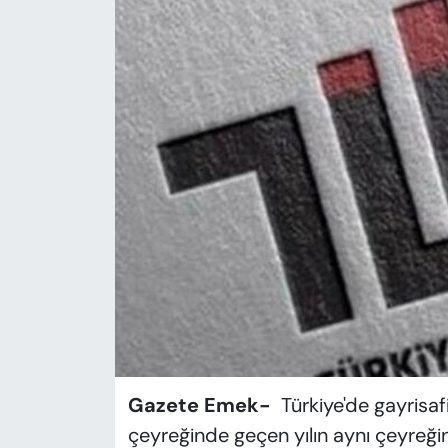
KADIN
SAĞLIK
SPOR
KÜLTÜR-SANAT
MAGAZİN
ÖZEL HABER
YAZAR KÖŞESİ
SİYASET
Gazete Emek-
Türkiye'de gayrisaf
VAN VE DİYARBAKIR HABERLERİ
çeyreğinde geçen yılın aynı çeyreği