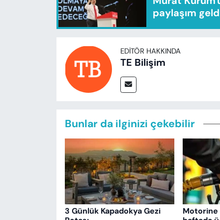
Murat Kurum'u
paylaşım geld
EDITÖR HAKKINDA
TE Bilişim
Bunlar da ilginizi çekebilir
3 Günlük Kapadokya Gezi
Motorine 