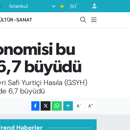
°
İstanbul
30
2
7
ÜLTÜR-SANAT
7
5
konomisi bu
9
9
 6,7 büyüdü
 Safi Yurtiçi Hasıla (GSYH)
üzde 6,7 büyüdü
-
+
A
A
Trend Haberler