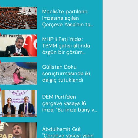
Meclis'te partilerin
imzasına açılan
Çerçeve Yasa'nın tam
metni yayımlandı
MHP’li Feti Yıldız:
TBMM çatısı altında
özgün bir çözüm
modeli oluşturuldu
Gülistan Doku
soruşturmasında iki
dalgıç tutuklandı
DEM Parti'den
çerçeve yasaya 16
imza: “Bu imza barış ve
ortak gelecek için”
Abdulhamit Gül:
"Çerçeve yasayı yarın