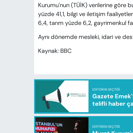
Kurumu'nun (TÜİK) verilerine göre b
yüzde 41,1, bilgi ve iletişim faaliyet
6,4, tarım yüzde 6,2, gayrimenkul fa
Aynı dönemde mesleki, idari ve deste
Kaynak: BBC
EDITÖRÜN SEÇTIĞI
Gazete Emek'te
telifli haber ç
EDITÖRÜN SEÇTIĞI