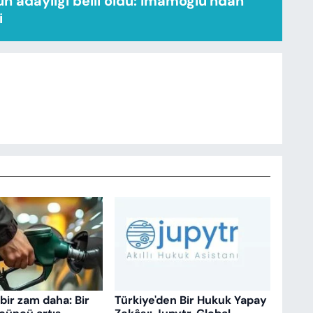
n adaylığı belli oldu: İmamoğlu'ndan
i
bir zam daha: Bir
Türkiye'den Bir Hukuk Yapay