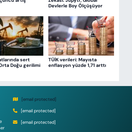
çüncü artış
Zekâsı: Jupytr, Global
Devlerle Boy Ölçüşüyor
atlarında sert
TÜİK verileri: Mayısta
Orta Doğu gerilimi
enflasyon yüzde 1,71 arttı
[email protected]
[email protected]
e
[email protected]
her