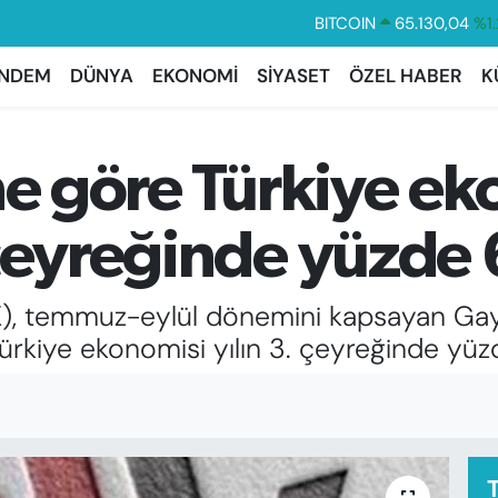
BITCOIN
65.130,04
%1.
DOLAR
47,7106
%0.1
NDEM
DÜNYA
EKONOMİ
SİYASET
ÖZEL HABER
K
EURO
55,1652
%0.2
STERLİN
64,4046
%0.3
ne göre Türkiye e
GRAM ALTIN
6648.99
%2.5
BİST100
13.773
%-1
 çeyreğinde yüzde
İK), temmuz-eylül dönemini kapsayan Gayri
, Türkiye ekonomisi yılın 3. çeyreğinde y