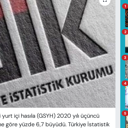
1
2
3
4
5
i yurt içi hasıla (GSYH) 2020 yılı üçüncü
ne göre yüzde 6,7 büyüdü. Türkiye İstatistik