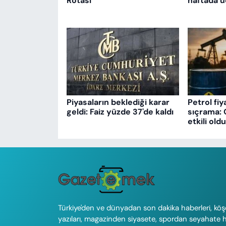
Rotası
haftada ü
Piyasaların beklediği karar
Petrol fiy
geldi: Faiz yüzde 37'de kaldı
sıçrama: 
etkili oldu
Türkiye'den ve dünyadan son dakika haberleri, köş
yazıları, magazinden siyasete, spordan seyahate 