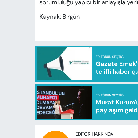
sorumluluğu yapıcı bir anlayışla ye
Kaynak: Birgün
EDITÖRÜN SEÇTIĞI
Gazete Emek'te
telifli haber ç
EDITÖRÜN SEÇTIĞI
Murat Kurum'u
paylaşım geld
EDITÖR HAKKINDA