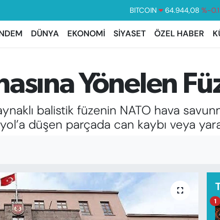
DOLAR
47,7436
%0.
EURO
55,2510
%0.3
NDEM
DÜNYA
EKONOMİ
SİYASET
ÖZEL HABER
K
STERLİN
64,4811
%0.3
GRAM ALTIN
6660.55
%0.0
hasına Yönelen Fü
BİST100
13.779
%-1
BITCOIN
64.944,08
%-0.
kaynaklı balistik füzenin NATO hava savu
tyol’a düşen parçada can kaybı veya yar
1