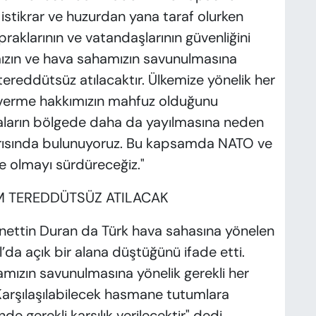
 istikrar ve huzurdan yana taraf olurken
raklarının ve vatandaşlarının güvenliğini
ızın ve hava sahamızın savunulmasına
e tereddütsüz atılacaktır. Ülkemize yönelik her
verme hakkımızın mahfuz olduğunu
maların bölgede daha da yayılmasına neden
rısında bulunuyoruz. Bu kapsamda NATO ve
de olmayı sürdüreceğiz."
IM TEREDDÜTSÜZ ATILACAK
hanettin Duran da Türk hava sahasına yönelen
’da açık bir alana düştüğünü ifade etti.
amızın savunulmasına yönelik gerekli her
 Karşılaşılabilecek hasmane tutumlara
e gerekli karşılık verilecektir" dedi.