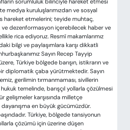
fların sorumluluk bilinciyle hareket etmesi
te medya kuruluşlarımızdan ve sosyal
s hareket etmelerini; teyide muhtaç,
 ve dezenformasyon içerebilecek haber ve
ellikle rica ediyoruz. Resmî makamlarımız
aki bilgi ve paylaşımlara karşı dikkatli
mhurbaşkanımız Sayın Recep Tayyip
üzere, Türkiye bölgede barışın, istikrarın ve
bir diplomatik çaba yürütmektedir. Sayın
miz, gerilimin tırmanmaması, sivillerin
 hukuk temelinde, barışçıl yollarla çözülmesi
tür gelişmeler karşısında milletçe
k ve dayanışma en büyük gücümüzdür.
aşındadır. Türkiye, bölgede tansiyonun
ollarla çözümü için üzerine düşen