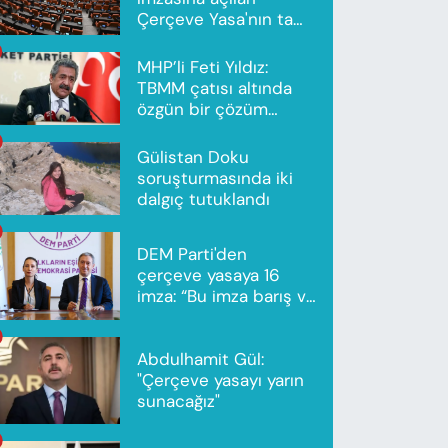
Çerçeve Yasa'nın tam
metni yayımlandı
MHP’li Feti Yıldız:
TBMM çatısı altında
özgün bir çözüm
modeli oluşturuldu
Gülistan Doku
soruşturmasında iki
dalgıç tutuklandı
DEM Parti'den
çerçeve yasaya 16
imza: “Bu imza barış ve
ortak gelecek için”
Abdulhamit Gül:
"Çerçeve yasayı yarın
sunacağız"