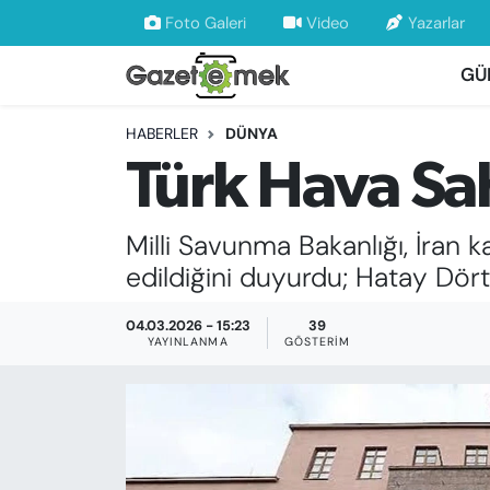
Foto Galeri
Video
Yazarlar
GÜ
DÜNYA
Nöbetçi Eczaneler
HABERLER
DÜNYA
EKONOMİ
Hava Durumu
Türk Hava Sa
EMEK HABERLERİ
İstanbul Namaz Vakitleri
Milli Savunma Bakanlığı, İran 
YENİ MEDYADA EMEK GAZETECİLİĞİNİ
Trafik Durumu
edildiğini duyurdu; Hatay Dör
GELİŞTİRMEK
Süper Lig Puan Durumu ve Fikstür
04.03.2026 - 15:23
39
FAYDALI BİLGİLER
YAYINLANMA
GÖSTERIM
Tüm Manşetler
GÜNDEM
Son Dakika Haberleri
EĞİTİM
Haber Arşivi