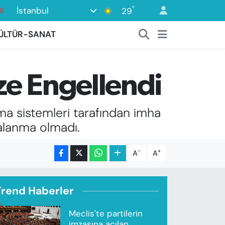
°
İstanbul
29
18
2
ÜLTÜR-SANAT
8
3
ze Engellendi
4
18
nma sistemleri tarafından imha
alanma olmadı.
-
+
A
A
Trend Haberler
Meclis'te partilerin
imzasına açılan