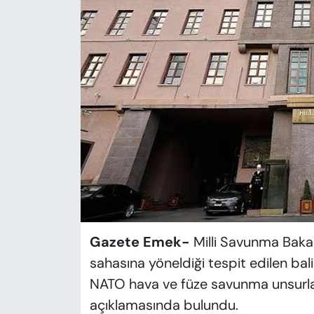
KADIN
SAĞLIK
SPOR
KÜLTÜR-SANAT
MAGAZİN
ÖZEL HABER
YAZAR KÖŞESİ
Gazete Emek-
Milli Savunma Bakan
SİYASET
sahasına yöneldiği tespit edilen b
NATO hava ve füze savunma unsurların
VAN VE DİYARBAKIR HABERLERİ
açıklamasında bulundu.