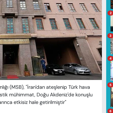
2
3
4
5
lığı (MSB), "İran'dan ateşlenip Türk hava
alistik mühimmat, Doğu Akdeniz'de konuşlu
ca etkisiz hale getirilmiştir"
6