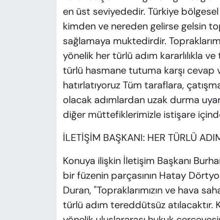
en üst seviyededir. Türkiye bölgesel
kimden ve nereden gelirse gelsin top
sağlamaya muktedirdir. Topraklarım
yönelik her türlü adım kararlılıkla v
türlü hasmane tutuma karşı cevap 
hatırlatıyoruz Tüm taraflara, çatış
olacak adımlardan uzak durma uya
diğer müttefiklerimizle istişare için
İLETİŞİM BAŞKANI: HER TÜRLÜ AD
Konuya ilişkin İletişim Başkanı Bur
bir füzenin parçasının Hatay Dörtyol
Duran, "Topraklarımızın ve hava sah
türlü adım tereddütsüz atılacaktır.
yönelik uluslararası hukuk çerçevesind