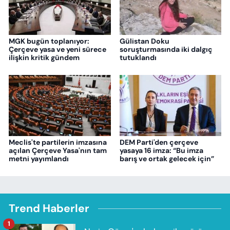
MGK bugün toplanıyor:
Gülistan Doku
Çerçeve yasa ve yeni sürece
soruşturmasında iki dalgıç
ilişkin kritik gündem
tutuklandı
Meclis'te partilerin imzasına
DEM Parti'den çerçeve
açılan Çerçeve Yasa'nın tam
yasaya 16 imza: “Bu imza
metni yayımlandı
barış ve ortak gelecek için”
Trend Haberler
1