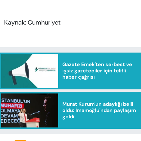
Kaynak: Cumhuriyet
Gazete Emek'ten serbest ve
işsiz gazeteciler için telifli
haber çağrısı
Murat Kurum'un adaylığı belli
oldu: İmamoğlu'ndan paylaşım
geldi