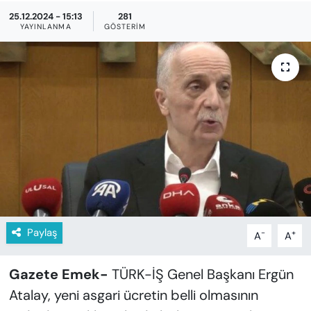
KADIN
25.12.2024 - 15:13
281
YAYINLANMA
GÖSTERIM
SAĞLIK
SPOR
KÜLTÜR-SANAT
MAGAZİN
ÖZEL HABER
YAZAR KÖŞESİ
Paylaş
-
+
A
A
SİYASET
Gazete Emek-
TÜRK-İŞ Genel Başkanı Ergün
VAN VE DİYARBAKIR HABERLERİ
Atalay, yeni asgari ücretin belli olmasının