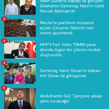
Narin Güran'ın babası ile görüşen
Selahattin Demirtaş: Narin'in katili
Nevzat Bahtiyar'dır
2
Meclis'te partilerin imzasına
açılan Çerçeve Yasa'nın tam
metni yayımlandı
3
MHP’li Feti Yıldız: TBMM çatısı
altında özgün bir çözüm modeli
oluşturuldu
4
Demirtaş, Narin Güran’ın babası
Arif Güran ile görüşecek
5
Abdulhamit Gül: "Çerçeve yasayı
yarın sunacağız"