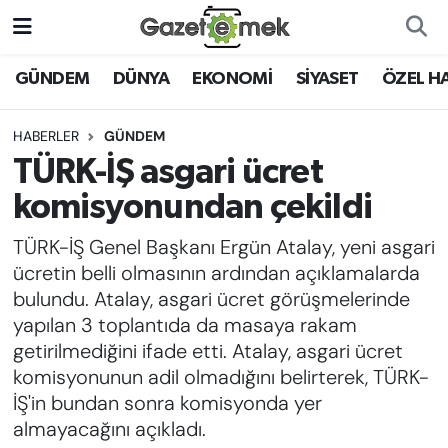
DÜNYA
Nöbetçi Eczaneler
GÜNDEM
DÜNYA
EKONOMİ
SİYASET
ÖZEL H
EKONOMİ
Hava Durumu
HABERLER
GÜNDEM
TÜRK-İŞ asgari ücret
EMEK HABERLERİ
İstanbul Namaz Vakitleri
komisyonundan çekildi
YENİ MEDYADA EMEK
Trafik Durumu
TÜRK-İŞ Genel Başkanı Ergün Atalay, yeni asgari
GAZETECİLİĞİNİ GELİŞTİRMEK
ücretin belli olmasının ardından açıklamalarda
Süper Lig Puan Durumu ve Fikstür
bulundu. Atalay, asgari ücret görüşmelerinde
FAYDALI BİLGİLER
yapılan 3 toplantıda da masaya rakam
Tüm Manşetler
getirilmediğini ifade etti. Atalay, asgari ücret
GÜNDEM
komisyonunun adil olmadığını belirterek, TÜRK-
Son Dakika Haberleri
İŞ'in bundan sonra komisyonda yer
EĞİTİM
almayacağını açıkladı.
Haber Arşivi