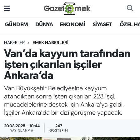
DÜNYA
Nöbetçi Eczaneler
GÜNDEM
DÜNYA
EKONOMİ
SİYASET
ÖZEL H
EKONOMİ
Hava Durumu
HABERLER
EMEK HABERLERİ
Van’da kayyum tarafından
EMEK HABERLERİ
İstanbul Namaz Vakitleri
işten çıkarılan işçiler
YENİ MEDYADA EMEK
Trafik Durumu
Ankara’da
GAZETECİLİĞİNİ GELİŞTİRMEK
Van Büyükşehir Belediyesine kayyum
Süper Lig Puan Durumu ve Fikstür
FAYDALI BİLGİLER
atandıktan sonra işten çıkarılan 223 işçi,
Tüm Manşetler
mücadelelerine destek için Ankara’ya geldi.
GÜNDEM
İşçiler Ankara’da bir dizi görüşme yapacak.
Son Dakika Haberleri
20.08.2025 - 10:44
247
EĞİTİM
YAYINLANMA
GÖSTERIM
Haber Arşivi