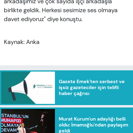
arkadaşımız ve çok sayıda işçi arkadaşla
birlikte geldik. Herkesi sesimize ses olmaya
davet ediyoruz" diye konuştu.
Kaynak: Anka
Gazete Emek'ten serbest ve
işsiz gazeteciler için telifli
haber çağrısı
Murat Kurum'un adaylığı belli
oldu: İmamoğlu'ndan paylaşım
geldi