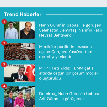
Trend Haberler
1
Narin Güran'ın babası ile görüşen
Selahattin Demirtaş: Narin'in katili
Nevzat Bahtiyar'dır
2
Meclis'te partilerin imzasına
açılan Çerçeve Yasa'nın tam
metni yayımlandı
3
MHP’li Feti Yıldız: TBMM çatısı
altında özgün bir çözüm modeli
oluşturuldu
4
Demirtaş, Narin Güran’ın babası
Arif Güran ile görüşecek