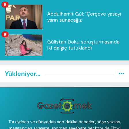
5
Abdulhamit Gül: "Çerçeve yasayı
yarın sunacağız"
6
Gülistan Doku soruşturmasında
iki dalgıç tutuklandı
Yükleniyor...
Türkiye'den ve dünyadan son dakika haberleri, köşe yazıları,
magazinden siyasete, spordan seyahate her konuda Flow!