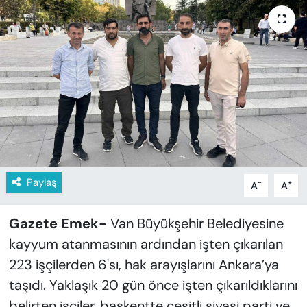
KADIN
SAĞLIK
SPOR
KÜLTÜR-SANAT
MAGAZİN
ÖZEL HABER
Paylaş
-
+
A
A
YAZAR KÖŞESİ
Gazete Emek-
Van Büyükşehir Belediyesine
kayyum atanmasının ardından işten çıkarılan
SİYASET
223 işçilerden 6'sı, hak arayışlarını Ankara’ya
taşıdı. Yaklaşık 20 gün önce işten çıkarıldıklarını
VAN VE DİYARBAKIR HABERLERİ
belirten işçiler, başkentte çeşitli siyasi parti ve