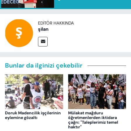
EDITÖR HAKKINDA
şilan
Bunlar da ilginizi çekebilir
Doruk Madencilik işçilerinin
Mülakat mağduru
eylemine gözaltı
öğretmenlerden iktidara
çağrı: "Taleplerimiz temel
haktır"