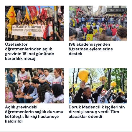
Özel sektör
196 akademisyenden
öğretmenlerinden açlık
öğretmen eylemlerine
grevinin 15'inci gününde
destek
kararlılık mesajı
Açlık grevindeki
Doruk Madencilik işçilerinin
öğretmenlerin sağlık durumu
direnişi sonuç verdi: Tüm
kötüleşti: İki kişi hastaneye
alacaklar ödendi
kaldırıldı