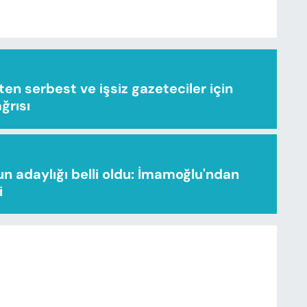
n serbest ve işsiz gazeteciler için
ağrısı
n adaylığı belli oldu: İmamoğlu'ndan
i