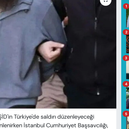
1
2
3
4
5
İD'in Türkiye'de saldırı düzenleyeceği
enlenirken İstanbul Cumhuriyet Başsavcılığı,