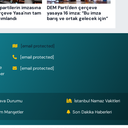
partilerin imzasına
DEM Parti'den çerçeve
rçeve Yasa'nın tam
yasaya 16 imza: “Bu imza
ımlandı
barış ve ortak gelecek için”
[email protected]
[email protected]
e
[email protected]
her
ava Durumu
İstanbul Namaz Vakitleri
m Manşetler
Son Dakika Haberleri