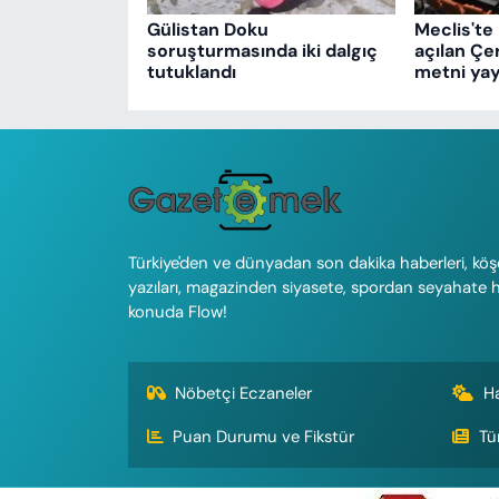
Gülistan Doku
Meclis'te 
soruşturmasında iki dalgıç
açılan Çe
tutuklandı
metni yay
Türkiye'den ve dünyadan son dakika haberleri, köş
yazıları, magazinden siyasete, spordan seyahate 
konuda Flow!
Nöbetçi Eczaneler
H
Puan Durumu ve Fikstür
Tü