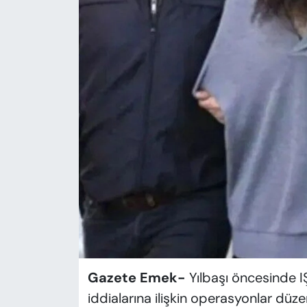
KADIN
SAĞLIK
SPOR
KÜLTÜR-SANAT
MAGAZİN
ÖZEL HABER
YAZAR KÖŞESİ
SİYASET
Gazete Emek-
Yılbaşı öncesinde IŞ
VAN VE DİYARBAKIR HABERLERİ
iddialarına ilişkin operasyonlar düz