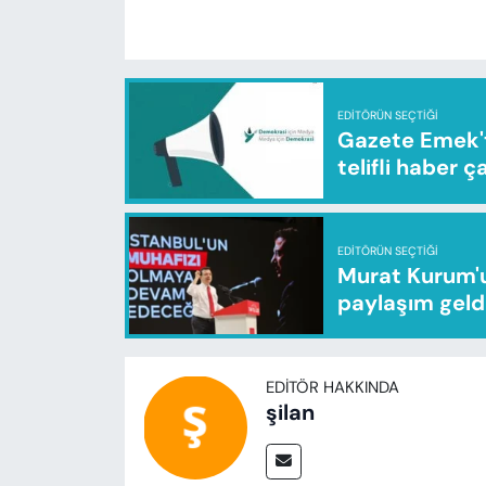
EDITÖRÜN SEÇTIĞI
Gazete Emek'te
telifli haber ç
EDITÖRÜN SEÇTIĞI
Murat Kurum'u
paylaşım geld
EDITÖR HAKKINDA
şilan