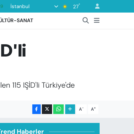
69
°
İstanbul
27
06
ÜLTÜR-SANAT
02
.2
D'li
32
8
en 115 IŞİD'li Türkiye'de
-
+
A
A
Trend Haberler