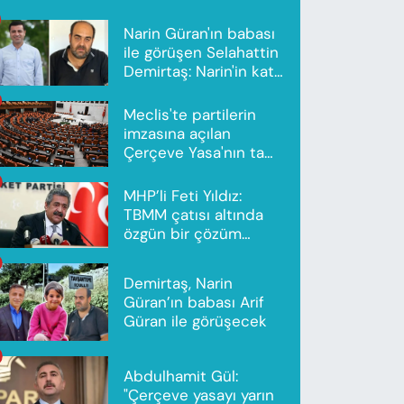
Narin Güran'ın babası
ile görüşen Selahattin
Demirtaş: Narin'in katili
Nevzat Bahtiyar'dır
Meclis'te partilerin
imzasına açılan
Çerçeve Yasa'nın tam
metni yayımlandı
MHP’li Feti Yıldız:
TBMM çatısı altında
özgün bir çözüm
modeli oluşturuldu
Demirtaş, Narin
Güran’ın babası Arif
Güran ile görüşecek
Abdulhamit Gül:
"Çerçeve yasayı yarın