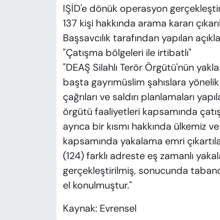
IŞİD'e dönük operasyon gerçekleşti
137 kişi hakkında arama kararı çıkarıld
Başsavcılık tarafından yapılan açıkl
"Çatışma bölgeleri ile irtibatlı"
"DEAŞ Silahlı Terör Örgütü'nün yakla
başta gayrımüslim şahıslara yönelik
çağrıları ve saldırı planlamaları yap
örgütü faaliyetleri kapsamında çatışma
ayrıca bir kısmı hakkında ülkemiz ve 
kapsamında yakalama emri çıkartılan
(124) farklı adreste eş zamanlı yaka
gerçekleştirilmiş, sonucunda tabanc
el konulmuştur."
Kaynak: Evrensel