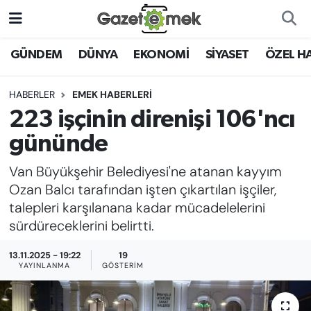
DÜNYA
Nöbetçi Eczaneler
GÜNDEM
DÜNYA
EKONOMİ
SİYASET
ÖZEL H
EKONOMİ
Hava Durumu
HABERLER
EMEK HABERLERİ
223 işçinin direnişi 106'ncı
EMEK HABERLERİ
İstanbul Namaz Vakitleri
gününde
YENİ MEDYADA EMEK
Trafik Durumu
Van Büyükşehir Belediyesi'ne atanan kayyım
GAZETECİLİĞİNİ GELİŞTİRMEK
Ozan Balcı tarafından işten çıkartılan işçiler,
Süper Lig Puan Durumu ve Fikstür
talepleri karşılanana kadar mücadelelerini
FAYDALI BİLGİLER
sürdüreceklerini belirtti.
Tüm Manşetler
GÜNDEM
13.11.2025 - 19:22
19
Son Dakika Haberleri
YAYINLANMA
GÖSTERIM
EĞİTİM
Haber Arşivi