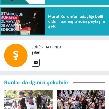
Murat Kurum'un adaylığı belli
oldu: İmamoğlu'ndan paylaşım
geldi
EDITÖR HAKKINDA
şilan
Bunlar da ilginizi çekebilir