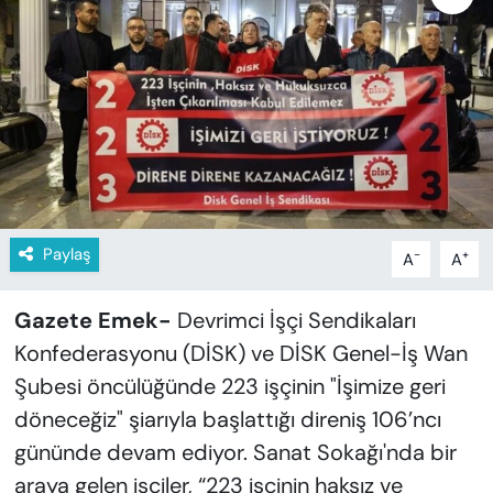
KADIN
SAĞLIK
SPOR
KÜLTÜR-SANAT
MAGAZİN
Paylaş
-
+
A
A
ÖZEL HABER
Gazete Emek-
Devrimci İşçi Sendikaları
YAZAR KÖŞESİ
Konfederasyonu (DİSK) ve DİSK Genel-İş Wan
Şubesi öncülüğünde 223 işçinin "İşimize geri
SİYASET
döneceğiz" şiarıyla başlattığı direniş 106’ncı
gününde devam ediyor. Sanat Sokağı'nda bir
VAN VE DİYARBAKIR HABERLERİ
araya gelen işçiler, “223 işçinin haksız ve