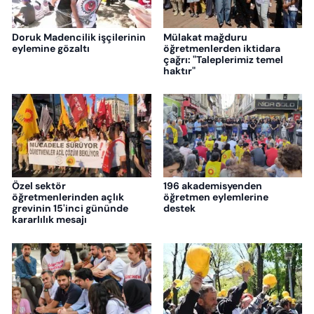
Doruk Madencilik işçilerinin
Mülakat mağduru
eylemine gözaltı
öğretmenlerden iktidara
çağrı: "Taleplerimiz temel
haktır"
Özel sektör
196 akademisyenden
öğretmenlerinden açlık
öğretmen eylemlerine
grevinin 15'inci gününde
destek
kararlılık mesajı