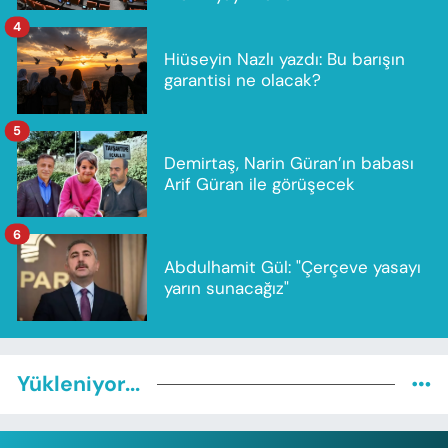
4
Hiüseyin Nazlı yazdı: Bu barışın
garantisi ne olacak?
5
Demirtaş, Narin Güran’ın babası
Arif Güran ile görüşecek
6
Abdulhamit Gül: "Çerçeve yasayı
yarın sunacağız"
Yükleniyor...