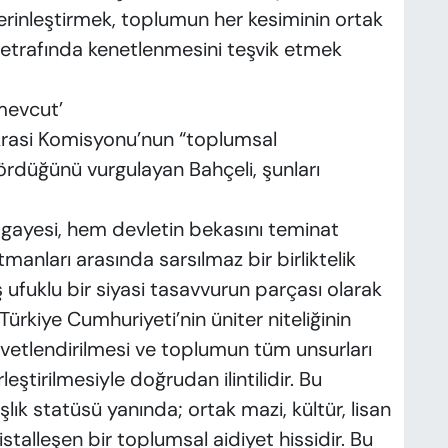
rinleştirmek, toplumun her kesiminin ortak
u etrafında kenetlenmesini teşvik etmek
 mevcut’
krasi Komisyonu’nun “toplumsal
ördüğünü vurgulayan Bahçeli, şunları
” gayesi, hem devletin bekasını teminat
tmanları arasında sarsılmaz bir birliktelik
ufuklu bir siyasi tasavvurun parçası olarak
Türkiye Cumhuriyeti’nin üniter niteliğinin
vvetlendirilmesi ve toplumun tüm unsurları
rleştirilmesiyle doğrudan ilintilidir. Bu
lık statüsü yanında; ortak mazi, kültür, lisan
talleşen bir toplumsal aidiyet hissidir. Bu