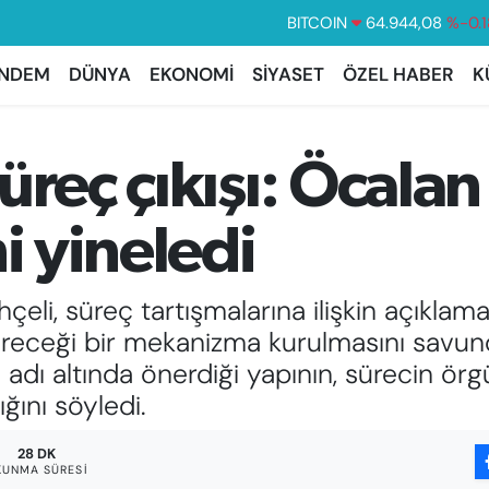
DOLAR
47,7436
%0.1
EURO
55,2510
%0.3
NDEM
DÜNYA
EKONOMİ
SİYASET
ÖZEL HABER
K
STERLİN
64,4811
%0.3
GRAM ALTIN
6660.55
%0.0
reç çıkışı: Öcalan 
BİST100
13.779
%-1
i yineledi
li, süreç tartışmalarına ilişkin açıklam
üreceği bir mekanizma kurulmasını savund
adı altında önerdiği yapının, sürecin ör
ını söyledi.
28 DK
KUNMA SÜRESI