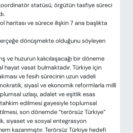
koordinatör statüsü, örgütün tasfiye süreci
dı.
 haritası ve sürece ilişkin 7 ana başlıkta
a gerçeğe dönüşmekte olduğunu söyleyen
barış ve huzurun kalıcılaşacağı bir döneme
al hayat vasat bulmaktadır. Türkiye için
ırakması ve fesih sürecinin uzun vadeli
kratik, siyasî ve ekonomik reformlarla millî
plumsal uzlaşı, adalet ve eşitlik esas
n tahkim edilmesi gayesiyle toplumsal
ilmesi, son dönemde “terörsüz Türkiye”
ik, siyaset ve sosyal entegrasyon
 önem kazanmıştır. Terörsüz Türkiye hedefi