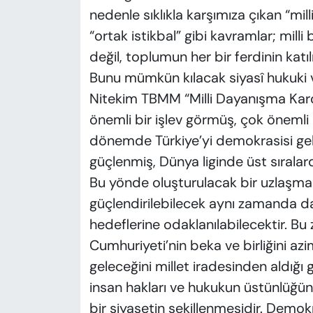
nedenle sıklıkla karşımıza çıkan “mi
“ortak istikbal” gibi kavramlar; milli
değil, toplumun her bir ferdinin katıl
Bunu mümkün kılacak siyasî hukuki 
Nitekim TBMM “Milli Dayanışma Kar
önemli bir işlev görmüş, çok önemli
dönemde Türkiye’yi demokrasisi gel
güçlenmiş, Dünya liginde üst sırala
Bu yönde oluşturulacak bir uzlaşma 
güçlendirilebilecek aynı zamanda da
hedeflerine odaklanılabilecektir. Bu 
Cumhuriyeti’nin beka ve birliğini az
geleceğini millet iradesinden aldığ
insan hakları ve hukukun üstünlüğüne,
bir siyasetin şekillenmesidir. Demok