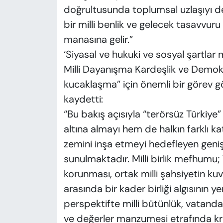
doğrultusunda toplumsal uzlaşıyı de
bir milli benlik ve gelecek tasavvur
manasına gelir.”
‘Siyasal ve hukuki ve sosyal şartlar
Milli Dayanışma Kardeşlik ve Demo
kucaklaşma” için önemli bir görev g
kaydetti:
“Bu bakış açısıyla “terörsüz Türkiye
altına almayı hem de halkın farklı ka
zemini inşa etmeyi hedefleyen geniş 
sunulmaktadır. Milli birlik mefhumu; 
korunması, ortak milli şahsiyetin ku
arasında bir kader birliği algısının ye
perspektifte milli bütünlük, vatandaş
ve değerler manzumesi etrafında kris