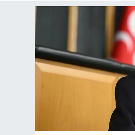
KADIN
SAĞLIK
SPOR
KÜLTÜR-SANAT
MAGAZİN
ÖZEL HABER
YAZAR KÖŞESİ
SİYASET
VAN VE DİYARBAKIR HABERLERİ