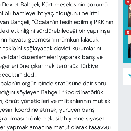
5
Devlet Bahçeli, Kürt meselesinin çözümü
ni bir hamleye ihtiyaç olduğunu belirtti.
ayan Bahçeli, “Öcalan’ın fesih edilmiş PKK’nın
eki etkinliğini sürdürebileceği bir yapı inşa
6
ların hayata geçmesini mümkün kılacak
takibini sağlayacak devlet kurumlarını
 ve idari düzenlemeleri yaparak barış ve
eğerleri öne çıkarmak terörsüz Türkiye
ecektir” dedi.
Y
calan’ın örgüt içinde statüsüne dair soru
ndığını söyleyen Bahçeli, “Koordinatörlük
 örgüt yöneticileri ve militanlarının mutlak
fiyesini koordine etmek, yürüyen barış
ratılmasını önlemek, silah yerine siyaset
ler yapmak amacına matuf olarak tasavvur