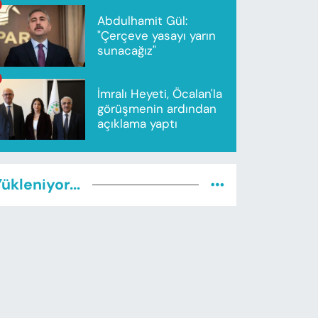
Abdulhamit Gül:
"Çerçeve yasayı yarın
sunacağız"
İmralı Heyeti, Öcalan'la
görüşmenin ardından
açıklama yaptı
ükleniyor...