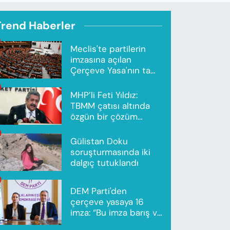
Trend Haberler
Meclis'te partilerin
imzasına açılan
Çerçeve Yasa'nın tam
metni yayımlandı
MHP’li Feti Yıldız:
TBMM çatısı altında
özgün bir çözüm
modeli oluşturuldu
Gülistan Doku
soruşturmasında iki
dalgıç tutuklandı
DEM Parti'den
çerçeve yasaya 16
imza: “Bu imza barış ve
ortak gelecek için”