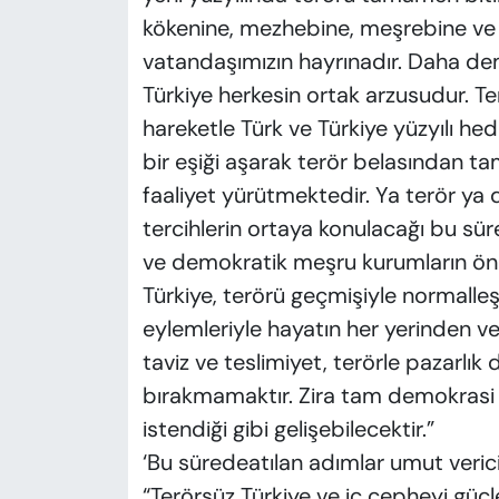
kökenine, mezhebine, meşrebine ve s
vatandaşımızın hayrınadır. Daha de
Türkiye herkesin ortak arzusudur. Te
hareketle Türk ve Türkiye yüzyılı hede
bir eşiği aşarak terör belasından tama
faaliyet yürütmektedir. Ya terör ya
tercihlerin ortaya konulacağı bu süre
ve demokratik meşru kurumların öne
Türkiye, terörü geçmişiyle normalleşti
eylemleriyle hayatın her yerinden ve
taviz ve teslimiyet, terörle pazarlık 
bırakmamaktır. Zira tam demokrasi a
istendiği gibi gelişebilecektir.”
‘Bu süredeatılan adımlar umut verici
“Terörsüz Türkiye ve iç cepheyi güçle