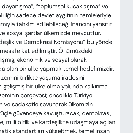
lli dayanışma”, “toplumsal kucaklaşma” ve
 birliğin sadece devlet aygıtının hamleleriyle
ımıyla tahkim edilebileceği inancını yansıtır.
ve sosyal şartlar ülkemizde mevcuttur.
deşlik ve Demokrasi Komisyonu” bu yönde
 mesafe kat edilmiştir. Önümüzdeki
işmiş, ekonomik ve sosyal olarak
rda olan bir ülke yapmak temel hedefimizdir.
zemini birlikte yaşama iradesini
 gelişmiş bir ülke olma yolunda kalkınma
zeminin çerçevesi; öncelikle Türkiye
im ve sadakatle savunarak ülkemizin
ı güçle güvenceye kavuşturacak, demokrasi,
 millî birlik ve kardeşlikte uzlaşmaya açılan
ratik standartları yükseltmek, temel insan