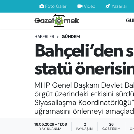
Foto Galeri
Video
Yazarlar
GÜ
DÜNYA
Nöbetçi Eczaneler
HABERLER
GÜNDEM
EKONOMİ
Hava Durumu
Bahçeli’den sü
EMEK HABERLERİ
İstanbul Namaz Vakitleri
statü önerisin
YENİ MEDYADA EMEK GAZETECİLİĞİNİ
Trafik Durumu
GELİŞTİRMEK
MHP Genel Başkanı Devlet Bahçe
Süper Lig Puan Durumu ve Fikstür
FAYDALI BİLGİLER
örgüt üzerindeki etkisini sürd
Tüm Manşetler
Siyasallaşma Koordinatörlüğü” 
GÜNDEM
uğramasını önlemeyi amaçladığ
Son Dakika Haberleri
EĞİTİM
18.05.2026 - 11:08
2
26
Haber Arşivi
YAYINLANMA
PAYLAŞIM
GÖSTERIM
O