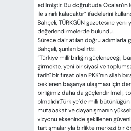
edilmiştir. Bu doğrultuda Öcalan’ın 
ile sınırlı kalacaktır” ifadelerini kullan
Bahçeli, TÜRKGÜN gazetesine yeni yol
değerlendirmelerde bulundu.
Sürece dair atılan doğru adımlarl
Bahçeli, şunları belirtti:
“Türkiye millî birliğin güçleneceği, 
girmekte, yeni bir siyasî ve toplums
tarihî bir fırsat olan PKK’nın silah b
beklenen başarıya ulaşması için demo
birliğimiz daha da güçlendirilmeli, to
olmalıdır.Türkiye’de milli bütünlüğü
mutabakat ve dayanışmanın yükselt
vizyonu ekseninde şekillenen güvenl
tartışmalarıyla birlikte merkezi bir