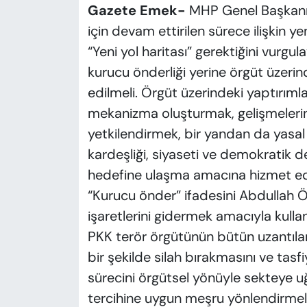
Gazete Emek-
MHP Genel Başkanı 
için devam ettirilen sürece ilişkin ye
“Yeni yol haritası” gerektiğini vurgul
kurucu önderliği yerine örgüt üzerind
edilmeli. Örgüt üzerindeki yaptırım
mekanizma oluşturmak, gelişmelerin 
yetkilendirmek, bir yandan da yasal
kardeşliği, siyaseti ve demokratik d
hedefine ulaşma amacına hizmet ed
“Kurucu önder” ifadesini Abdullah Ö
işaretlerini gidermek amacıyla kulla
PKK terör örgütünün bütün uzantıları,
bir şekilde silah bırakmasını ve tas
sürecini örgütsel yönüyle sekteye uğ
tercihine uygun meşru yönlendirme