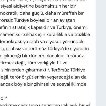
iyasî aidiyetine bakmaksızın her bir
mokratik, daha güçlü, daha müreffeh bir
rörsüz Türkiye böylesi bir anlayıştan
finin stratejik kapısıdır ve Türkiye, önemli
men kurtulmak için kararlılıkla ve titizlikle
 demokrasi; ya silah ya siyaset yönündeki
ç, silahsız ve terörsüz Türkiye’de siyasetin
 çıkacağı bir dönem olacaktır. Terörsüz
rmek değil, tüm varlığıyla fiil ve
 zihinlerden çıkarmaktır. Terörsüz Türkiye
değil, terör örgütlerinin yeşereceği alan da
ncak böyle bir zihinsel ve sosyal iklimde
dir’
ndirme çağrısının üzerinden yaklaşık bir yıl