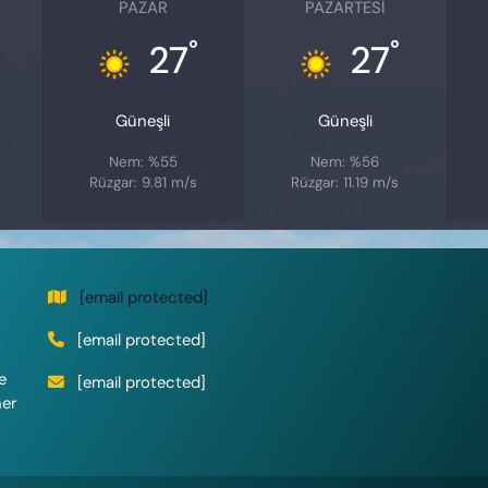
PAZAR
PAZARTESI
°
°
27
27
Güneşli
Güneşli
Nem: %55
Nem: %56
Rüzgar: 9.81 m/s
Rüzgar: 11.19 m/s
[email protected]
[email protected]
e
[email protected]
her