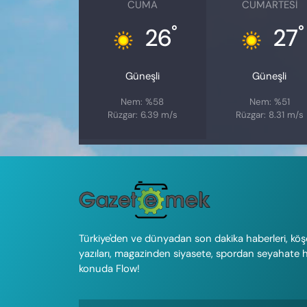
CUMA
CUMARTESI
°
°
26
27
Güneşli
Güneşli
Nem: %58
Nem: %51
Rüzgar: 6.39 m/s
Rüzgar: 8.31 m/s
Türkiye'den ve dünyadan son dakika haberleri, köş
yazıları, magazinden siyasete, spordan seyahate 
konuda Flow!