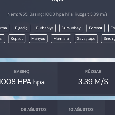
Nem: %55, Basınç: 1008 hpa hPa, Rüzgar: 3.39 m/s
ırma
Bigadiç
Burhaniye
Dursunbey
Edremit
Er
si
Kepsut
Manyas
Marmara
Savaştepe
Sındırg
BASINÇ
RÜZGAR
1008 HPA
3.39 M/S
hpa
09 AĞUSTOS
10 AĞUSTOS