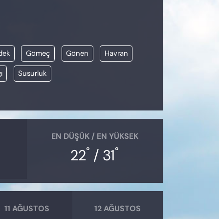
dek
Gömeç
Gönen
Havran
ı
Susurluk
EN DÜŞÜK / EN YÜKSEK
°
°
22
/ 31
11 AĞUSTOS
12 AĞUSTOS