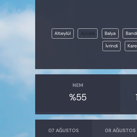
KADIN
SAĞLIK
Altıeylül
Ayvalık
Balya
Band
SPOR
İvrindi
Kare
KÜLTÜR-SANAT
MAGAZİN
ÖZEL HABER
NEM
%55
YAZAR KÖŞESİ
SİYASET
VAN VE DİYARBAKIR HABERLERİ
07 AĞUSTOS
08 AĞUSTOS