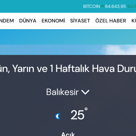
BITCOIN
64.643,95
%0.
DOLAR
47,6704
%
NDEM
DÜNYA
EKONOMİ
SİYASET
ÖZEL HABER
K
EURO
55,0406
%-0.
STERLİN
64,2143
%
GRAM ALTIN
6500.87
%0.
BİST100
13.799
%7
n, Yarın ve 1 Haftalık Hava D
Balıkesir
°
25
Açık