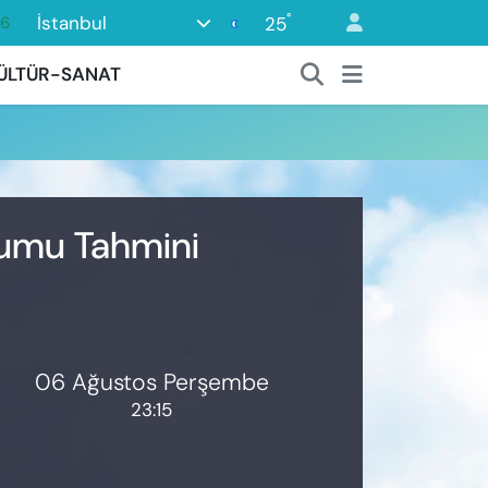
°
İstanbul
25
16
0
ÜLTÜR-SANAT
08
0
12
0
urumu Tahmini
06 Ağustos Perşembe
23:15