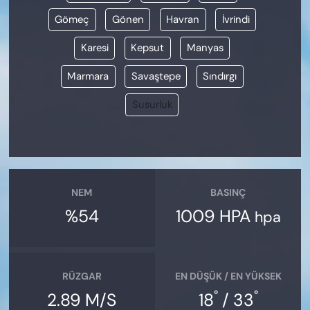
Gömeç
Gönen
Havran
İvrindi
Karesi
Kepsut
Manyas
Marmara
Savaştepe
Sındırgı
Susurluk
NEM
BASINÇ
%54
1009 HPA
hpa
RÜZGAR
EN DÜŞÜK / EN YÜKSEK
°
°
2.89 M/S
18
/ 33