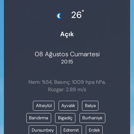
KADIN
°
26
SAĞLIK
Açık
SPOR
KÜLTÜR-SANAT
08 Ağustos Cumartesi
20:15
MAGAZİN
ÖZEL HABER
Nem: %54, Basınç: 1009 hpa hPa,
Rüzgar: 2.89 m/s
YAZAR KÖŞESİ
Altıeylül
Ayvalık
Balya
SİYASET
Bandırma
Bigadiç
Burhaniye
VAN VE DİYARBAKIR HABERLERİ
Dursunbey
Edremit
Erdek