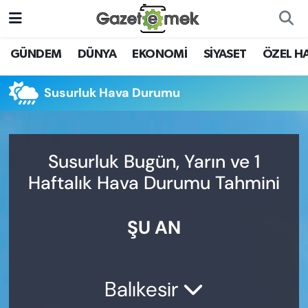
DÜNYA
Nöbetçi Eczaneler
GÜNDEM
DÜNYA
EKONOMİ
SİYASET
ÖZEL H
EKONOMİ
Hava Durumu
Susurluk Hava Durumu
EMEK HABERLERİ
İstanbul Namaz Vakitleri
YENİ MEDYADA EMEK
Trafik Durumu
Susurluk Bugün, Yarın ve 1
GAZETECİLİĞİNİ GELİŞTİRMEK
Haftalık Hava Durumu Tahmini
Süper Lig Puan Durumu ve Fikstür
FAYDALI BİLGİLER
ŞU AN
Tüm Manşetler
GÜNDEM
Son Dakika Haberleri
EĞİTİM
Balıkesir
Haber Arşivi