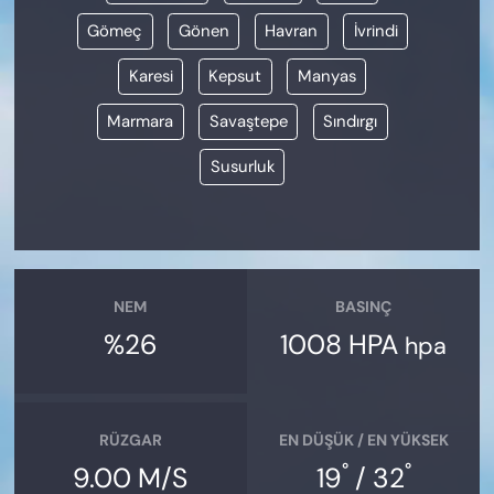
Gömeç
Gönen
Havran
İvrindi
Karesi
Kepsut
Manyas
Marmara
Savaştepe
Sındırgı
Susurluk
NEM
BASINÇ
%26
1008 HPA
hpa
RÜZGAR
EN DÜŞÜK / EN YÜKSEK
°
°
9.00 M/S
19
/ 32