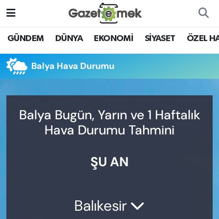
DÜNYA
Nöbetçi Eczaneler
GÜNDEM
DÜNYA
EKONOMİ
SİYASET
ÖZEL H
EKONOMİ
Hava Durumu
Balya Hava Durumu
EMEK HABERLERİ
İstanbul Namaz Vakitleri
YENİ MEDYADA EMEK
Trafik Durumu
Balya Bugün, Yarın ve 1 Haftalık
GAZETECİLİĞİNİ GELİŞTİRMEK
Hava Durumu Tahmini
Süper Lig Puan Durumu ve Fikstür
FAYDALI BİLGİLER
ŞU AN
Tüm Manşetler
GÜNDEM
Son Dakika Haberleri
EĞİTİM
Balıkesir
Haber Arşivi