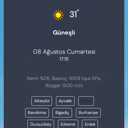
KADIN
°
31
SAĞLIK
Güneşli
SPOR
KÜLTÜR-SANAT
08 Ağustos Cumartesi
17:15
MAGAZİN
ÖZEL HABER
Nem: %26, Basınç: 1008 hpa hPa,
Rüzgar: 9.00 m/s
YAZAR KÖŞESİ
Altıeylül
Ayvalık
Balya
SİYASET
Bandırma
Bigadiç
Burhaniye
VAN VE DİYARBAKIR HABERLERİ
Dursunbey
Edremit
Erdek