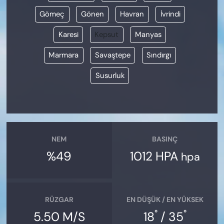
Gömeç
Gönen
Havran
İvrindi
Karesi
Kepsut
Manyas
Marmara
Savaştepe
Sındırgı
Susurluk
NEM
BASINÇ
%49
1012 HPA
hpa
RÜZGAR
EN DÜŞÜK / EN YÜKSEK
°
°
5.50 M/S
18
/ 35