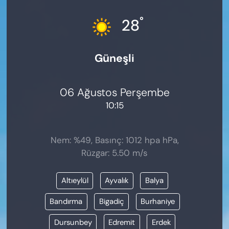
KADIN
°
28
SAĞLIK
Güneşli
SPOR
KÜLTÜR-SANAT
06 Ağustos Perşembe
10:15
MAGAZİN
ÖZEL HABER
Nem: %49, Basınç: 1012 hpa hPa,
Rüzgar: 5.50 m/s
YAZAR KÖŞESİ
Altıeylül
Ayvalık
Balya
SİYASET
Bandırma
Bigadiç
Burhaniye
VAN VE DİYARBAKIR HABERLERİ
Dursunbey
Edremit
Erdek