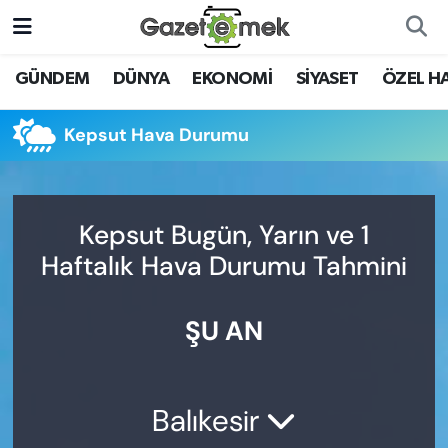
DÜNYA
Nöbetçi Eczaneler
GÜNDEM
DÜNYA
EKONOMİ
SİYASET
ÖZEL H
EKONOMİ
Hava Durumu
Kepsut Hava Durumu
EMEK HABERLERİ
İstanbul Namaz Vakitleri
YENİ MEDYADA EMEK
Trafik Durumu
Kepsut Bugün, Yarın ve 1
GAZETECİLİĞİNİ GELİŞTİRMEK
Haftalık Hava Durumu Tahmini
Süper Lig Puan Durumu ve Fikstür
FAYDALI BİLGİLER
ŞU AN
Tüm Manşetler
GÜNDEM
Son Dakika Haberleri
EĞİTİM
Balıkesir
Haber Arşivi