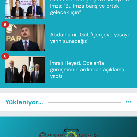
imza: “Bu imza barış ve ortak
gelecek için”
5
Abdulhamit Gül: "Çerçeve yasayı
yarın sunacağız"
6
İmralı Heyeti, Öcalan'la
görüşmenin ardından açıklama
yaptı
Yükleniyor...