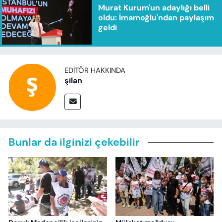
Murat Kurum'un adaylığı belli
oldu: İmamoğlu'ndan paylaşım
geldi
EDITÖR HAKKINDA
şilan
Bunlar da ilginizi çekebilir