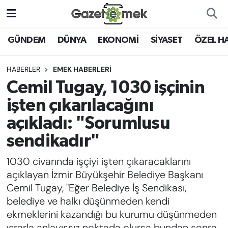
DÜNYA
Nöbetçi Eczaneler
GÜNDEM
DÜNYA
EKONOMİ
SİYASET
ÖZEL H
EKONOMİ
Hava Durumu
HABERLER
EMEK HABERLERİ
Cemil Tugay, 1030 işçinin
EMEK HABERLERİ
İstanbul Namaz Vakitleri
işten çıkarılacağını
YENİ MEDYADA EMEK
Trafik Durumu
açıkladı: "Sorumlusu
GAZETECİLİĞİNİ GELİŞTİRMEK
sendikadır"
Süper Lig Puan Durumu ve Fikstür
FAYDALI BİLGİLER
1030 civarında işçiyi işten çıkaracaklarını
Tüm Manşetler
açıklayan İzmir Büyükşehir Belediye Başkanı
GÜNDEM
Cemil Tugay, "Eğer Belediye İş Sendikası,
Son Dakika Haberleri
belediye ve halkı düşünmeden kendi
EĞİTİM
ekmeklerini kazandığı bu kurumu düşünmeden
Haber Arşivi
ısrarla anlayışsız noktada olursa bundan sonra