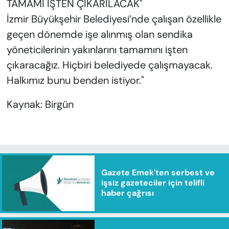
TAMAMI İŞTEN ÇIKARILACAK"
İzmir Büyükşehir Belediyesi’nde çalışan özellikle
geçen dönemde işe alınmış olan sendika
yöneticilerinin yakınlarını tamamını işten
çıkaracağız. Hiçbiri belediyede çalışmayacak.
Halkımız bunu benden istiyor."
Kaynak: Birgün
Gazete Emek'ten serbest ve
işsiz gazeteciler için telifli
haber çağrısı