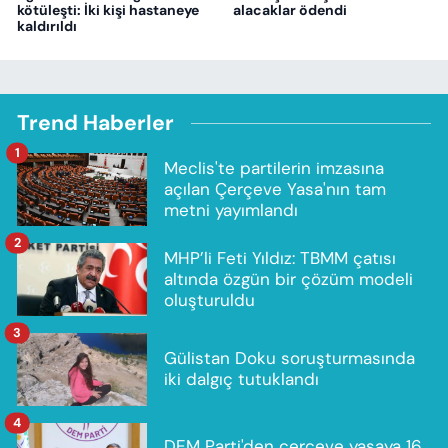
kötüleşti: İki kişi hastaneye
alacaklar ödendi
kaldırıldı
Trend Haberler
1
Meclis'te partilerin imzasına
açılan Çerçeve Yasa'nın tam
metni yayımlandı
2
MHP’li Feti Yıldız: TBMM çatısı
altında özgün bir çözüm modeli
oluşturuldu
3
Gülistan Doku soruşturmasında
iki dalgıç tutuklandı
4
DEM Parti'den çerçeve yasaya 16