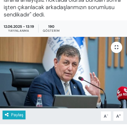
KADIN
işten çıkarılacak arkadaşlarımızın sorumlusu
sendikadır" dedi.
SAĞLIK
12.06.2025 - 13:19
190
SPOR
YAYINLANMA
GÖSTERIM
KÜLTÜR-SANAT
MAGAZİN
ÖZEL HABER
YAZAR KÖŞESİ
SİYASET
Paylaş
-
+
A
A
VAN VE DİYARBAKIR HABERLERİ