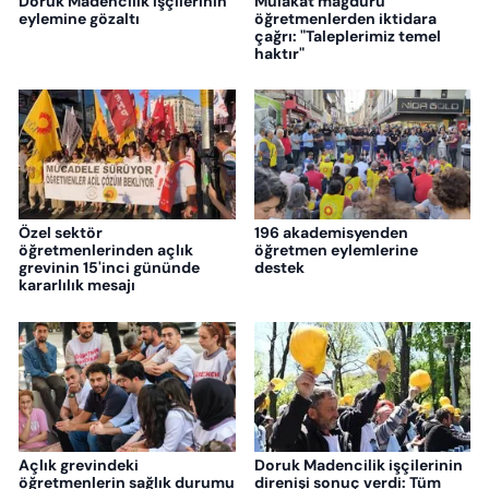
Doruk Madencilik işçilerinin
Mülakat mağduru
eylemine gözaltı
öğretmenlerden iktidara
çağrı: "Taleplerimiz temel
haktır"
Özel sektör
196 akademisyenden
öğretmenlerinden açlık
öğretmen eylemlerine
grevinin 15'inci gününde
destek
kararlılık mesajı
Açlık grevindeki
Doruk Madencilik işçilerinin
öğretmenlerin sağlık durumu
direnişi sonuç verdi: Tüm