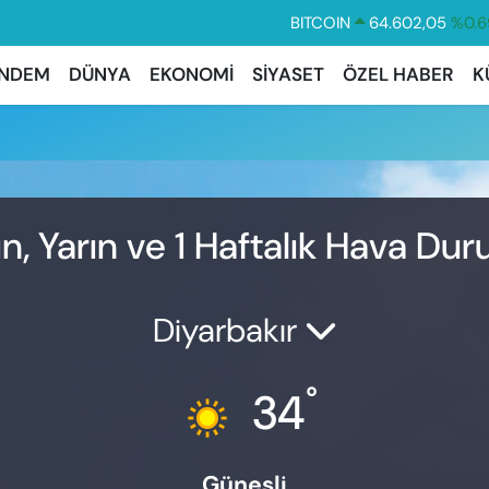
BITCOIN
64.602,05
%0.6
DOLAR
47,5986
%0.0
NDEM
DÜNYA
EKONOMİ
SİYASET
ÖZEL HABER
K
EURO
55,0700
%0.
STERLİN
64,2438
%0.2
GRAM ALTIN
6513.94
%0.3
BİST100
13.768
%4
n, Yarın ve 1 Haftalık Hava Du
Diyarbakır
°
34
Güneşli