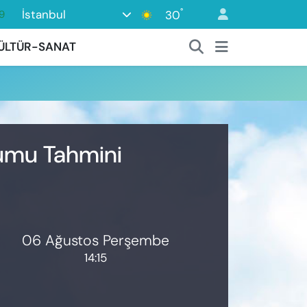
°
İstanbul
30
9
6
ÜLTÜR-SANAT
1
1
2
8
rumu Tahmini
06 Ağustos Perşembe
14:15