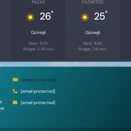
PAZAR
PAZARTESI
°
°
26
25
Güneşli
Güneşli
Nem: %20
Nem: %30
Rüzgar: 5.39 m/s
Rüzgar: 7.81 m/s
[email protected]
[email protected]
e
[email protected]
her