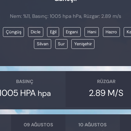
Nem: %11, Basınç: 1005 hpa hPa, Rüzgar: 2.89 m/s
Çüngüş
Dicle
Eğil
Ergani
Hani
Hazro
Ka
Silvan
Sur
Yenişehir
BASINÇ
RÜZGAR
1005 HPA
2.89 M/S
hpa
09 AĞUSTOS
10 AĞUSTOS