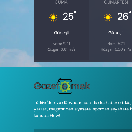
CUMA
CUMARTESI
°
°
25
26
Güneşli
Güneşli
Nem: %21
Nem: %21
Rüzgar: 3.81 m/s
Rüzgar: 6.50 m/s
Türkiye'den ve dünyadan son dakika haberleri, köş
yazıları, magazinden siyasete, spordan seyahate 
konuda Flow!