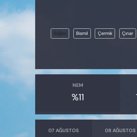
KADIN
SAĞLIK
Bağlar
Bismil
Çermik
Çınar
SPOR
KÜLTÜR-SANAT
MAGAZİN
ÖZEL HABER
NEM
%11
YAZAR KÖŞESİ
SİYASET
VAN VE DİYARBAKIR HABERLERİ
07 AĞUSTOS
08 AĞUSTOS