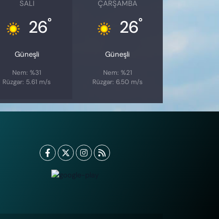
SALI
ÇARŞAMBA
°
°
26
26
Güneşli
Güneşli
Nem: %31
Nem: %21
Rüzgar: 5.61 m/s
Rüzgar: 6.50 m/s