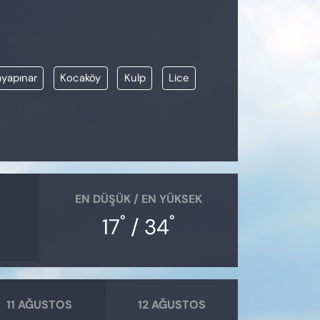
yapınar
Kocaköy
Kulp
Lice
EN DÜŞÜK / EN YÜKSEK
°
°
17
/ 34
11 AĞUSTOS
12 AĞUSTOS