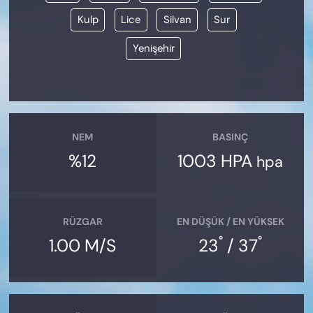
Kulp
Lice
Silvan
Sur
Yenişehir
NEM
BASINÇ
%12
1003 HPA
hpa
RÜZGAR
EN DÜŞÜK / EN YÜKSEK
°
°
1.00 M/S
23
/ 37