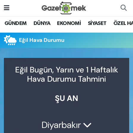
DÜNYA
Nöbetçi Eczaneler
GÜNDEM
DÜNYA
EKONOMİ
SİYASET
ÖZEL H
EKONOMİ
Hava Durumu
Eğil Hava Durumu
EMEK HABERLERİ
İstanbul Namaz Vakitleri
YENİ MEDYADA EMEK
Trafik Durumu
Eğil Bugün, Yarın ve 1 Haftalık
GAZETECİLİĞİNİ GELİŞTİRMEK
Hava Durumu Tahmini
Süper Lig Puan Durumu ve Fikstür
FAYDALI BİLGİLER
ŞU AN
Tüm Manşetler
GÜNDEM
Son Dakika Haberleri
EĞİTİM
Diyarbakır
Haber Arşivi