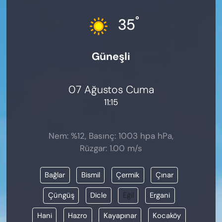
KADIN
°
35
SAĞLIK
Güneşli
SPOR
KÜLTÜR-SANAT
07 Ağustos Cuma
11:15
MAGAZİN
ÖZEL HABER
Nem: %12, Basınç: 1003 hpa hPa,
Rüzgar: 1.00 m/s
YAZAR KÖŞESİ
Bağlar
Bismil
Çermik
Çınar
SİYASET
Çüngüş
Dicle
Eğil
Ergani
VAN VE DİYARBAKIR HABERLERİ
Hani
Hazro
Kayapınar
Kocaköy