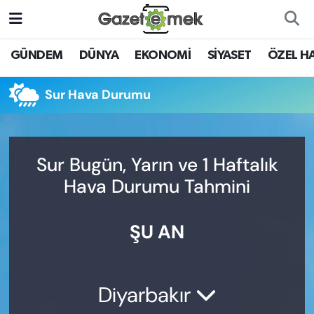
DÜNYA
Nöbetçi Eczaneler
GÜNDEM
DÜNYA
EKONOMİ
SİYASET
ÖZEL H
EKONOMİ
Hava Durumu
Sur Hava Durumu
EMEK HABERLERİ
İstanbul Namaz Vakitleri
YENİ MEDYADA EMEK
Trafik Durumu
Sur Bugün, Yarın ve 1 Haftalık
GAZETECİLİĞİNİ GELİŞTİRMEK
Hava Durumu Tahmini
Süper Lig Puan Durumu ve Fikstür
FAYDALI BİLGİLER
ŞU AN
Tüm Manşetler
GÜNDEM
Son Dakika Haberleri
EĞİTİM
Diyarbakır
Haber Arşivi