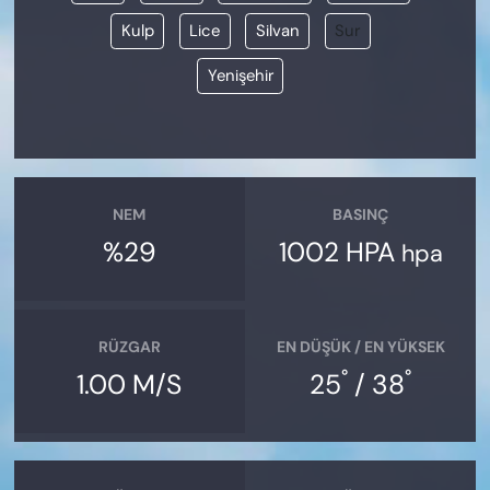
Kulp
Lice
Silvan
Sur
Yenişehir
NEM
BASINÇ
%29
1002 HPA
hpa
RÜZGAR
EN DÜŞÜK / EN YÜKSEK
°
°
1.00 M/S
25
/ 38