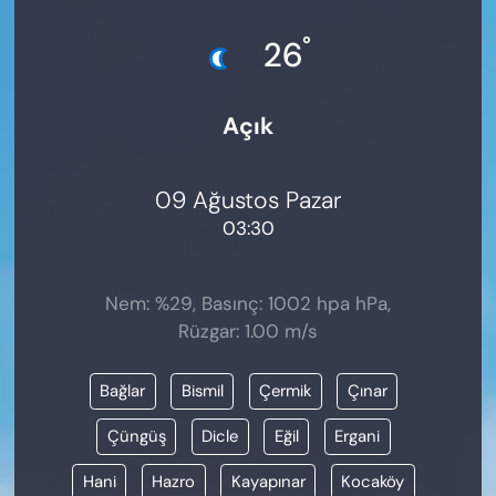
KADIN
°
26
SAĞLIK
Açık
SPOR
KÜLTÜR-SANAT
09 Ağustos Pazar
03:30
MAGAZİN
ÖZEL HABER
Nem: %29, Basınç: 1002 hpa hPa,
Rüzgar: 1.00 m/s
YAZAR KÖŞESİ
Bağlar
Bismil
Çermik
Çınar
SİYASET
Çüngüş
Dicle
Eğil
Ergani
VAN VE DİYARBAKIR HABERLERİ
Hani
Hazro
Kayapınar
Kocaköy