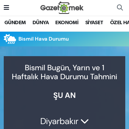
DÜNYA
Nöbetçi Eczaneler
GÜNDEM
DÜNYA
EKONOMİ
SİYASET
ÖZEL H
EKONOMİ
Hava Durumu
Bismil Hava Durumu
EMEK HABERLERİ
İstanbul Namaz Vakitleri
YENİ MEDYADA EMEK
Trafik Durumu
Bismil Bugün, Yarın ve 1
GAZETECİLİĞİNİ GELİŞTİRMEK
Haftalık Hava Durumu Tahmini
Süper Lig Puan Durumu ve Fikstür
FAYDALI BİLGİLER
ŞU AN
Tüm Manşetler
GÜNDEM
Son Dakika Haberleri
EĞİTİM
Diyarbakır
Haber Arşivi