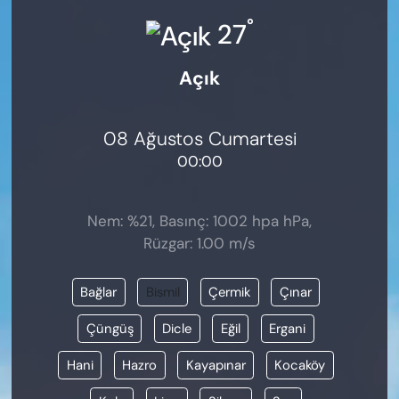
KADIN
°
27
SAĞLIK
Açık
SPOR
08 Ağustos Cumartesi
KÜLTÜR-SANAT
00:00
MAGAZİN
Nem: %21, Basınç: 1002 hpa hPa,
ÖZEL HABER
Rüzgar: 1.00 m/s
YAZAR KÖŞESİ
Bağlar
Bismil
Çermik
Çınar
SİYASET
Çüngüş
Dicle
Eğil
Ergani
Hani
Hazro
Kayapınar
Kocaköy
VAN VE DİYARBAKIR HABERLERİ