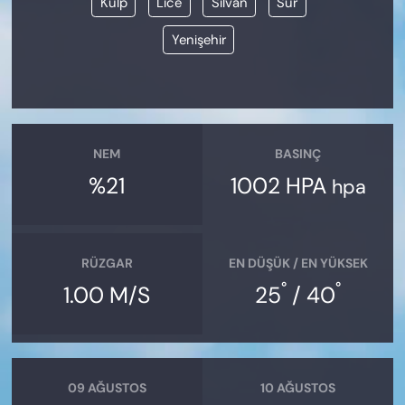
Kulp
Lice
Silvan
Sur
Yenişehir
NEM
BASINÇ
%21
1002 HPA
hpa
RÜZGAR
EN DÜŞÜK / EN YÜKSEK
°
°
1.00 M/S
25
/ 40
09 AĞUSTOS
10 AĞUSTOS