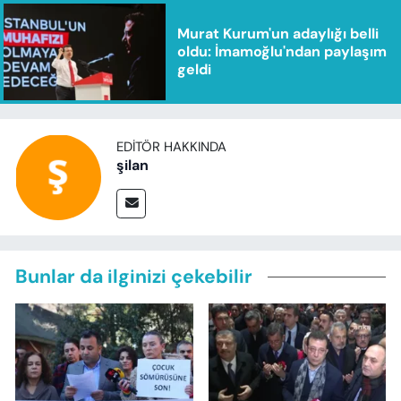
Murat Kurum'un adaylığı belli
oldu: İmamoğlu'ndan paylaşım
geldi
EDITÖR HAKKINDA
şilan
Bunlar da ilginizi çekebilir