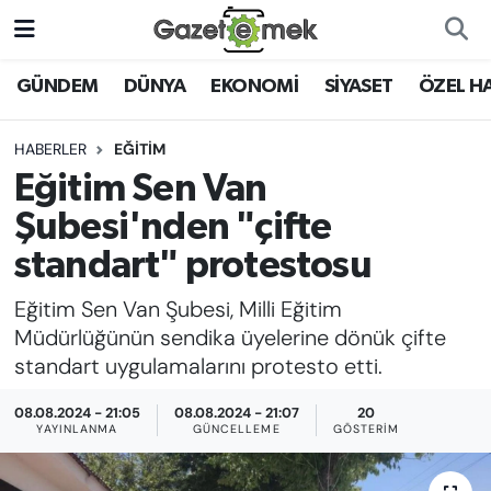
DÜNYA
Nöbetçi Eczaneler
GÜNDEM
DÜNYA
EKONOMİ
SİYASET
ÖZEL H
EKONOMİ
Hava Durumu
HABERLER
EĞİTİM
Eğitim Sen Van
EMEK HABERLERİ
İstanbul Namaz Vakitleri
Şubesi'nden "çifte
YENİ MEDYADA EMEK
Trafik Durumu
standart" protestosu
GAZETECİLİĞİNİ GELİŞTİRMEK
Eğitim Sen Van Şubesi, Milli Eğitim
Süper Lig Puan Durumu ve Fikstür
FAYDALI BİLGİLER
Müdürlüğünün sendika üyelerine dönük çifte
Tüm Manşetler
standart uygulamalarını protesto etti.
GÜNDEM
08.08.2024 - 21:05
08.08.2024 - 21:07
20
Son Dakika Haberleri
YAYINLANMA
GÜNCELLEME
GÖSTERIM
EĞİTİM
Haber Arşivi