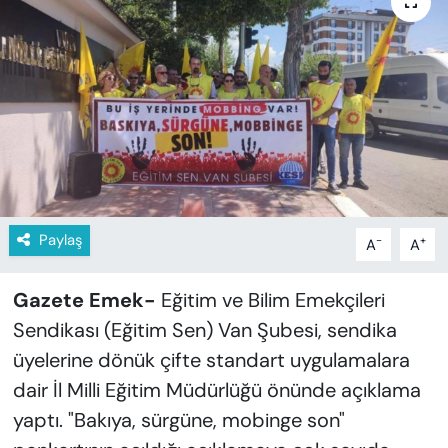
KADIN
SAĞLIK
SPOR
KÜLTÜR-SANAT
MAGAZİN
Paylaş
-
+
A
A
ÖZEL HABER
Gazete Emek-
Eğitim ve Bilim Emekçileri
YAZAR KÖŞESİ
Sendikası (Eğitim Sen) Van Şubesi, sendika
üyelerine dönük çifte standart uygulamalara
SİYASET
dair İl Milli Eğitim Müdürlüğü önünde açıklama
VAN VE DİYARBAKIR HABERLERİ
yaptı. "Bakıya, sürgüne, mobinge son"