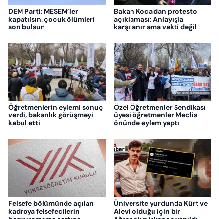
DEM Parti: MESEM’ler
Bakan Koca'dan protesto
kapatılsın, çocuk ölümleri
açıklaması: Anlayışla
son bulsun
karşılanır ama vakti değil
Öğretmenlerin eylemi sonuç
Özel Öğretmenler Sendikası
verdi, bakanlık görüşmeyi
üyesi öğretmenler Meclis
kabul etti
önünde eylem yaptı
Felsefe bölümünde açılan
Üniversite yurdunda Kürt ve
kadroya felsefecilerin
Alevi olduğu için bir