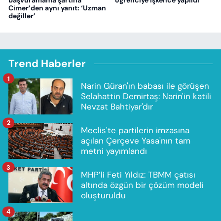
başvuramama şartına
öğrenciye işkence yapıldı
Cimer’den aynı yanıt: ‘Uzman
değiller’
Trend Haberler
1
Narin Güran'ın babası ile görüşen
Selahattin Demirtaş: Narin'in katili
Nevzat Bahtiyar'dır
2
Meclis'te partilerin imzasına
açılan Çerçeve Yasa'nın tam
metni yayımlandı
3
MHP’li Feti Yıldız: TBMM çatısı
altında özgün bir çözüm modeli
oluşturuldu
4