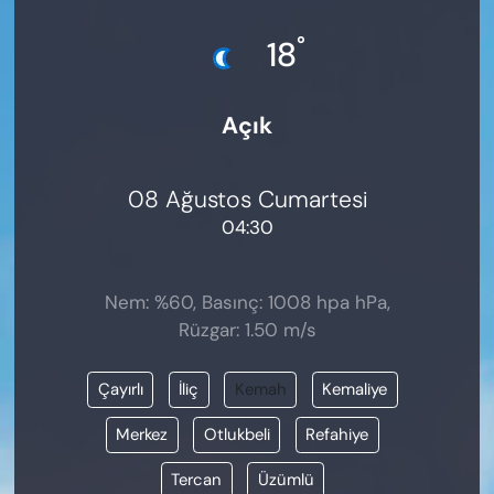
KADIN
°
18
SAĞLIK
Açık
SPOR
KÜLTÜR-SANAT
08 Ağustos Cumartesi
04:30
MAGAZİN
ÖZEL HABER
Nem: %60, Basınç: 1008 hpa hPa,
Rüzgar: 1.50 m/s
YAZAR KÖŞESİ
Çayırlı
İliç
Kemah
Kemaliye
SİYASET
Merkez
Otlukbeli
Refahiye
VAN VE DİYARBAKIR HABERLERİ
Tercan
Üzümlü