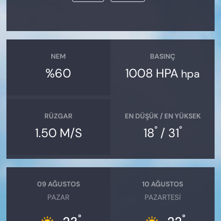
NEM
BASINÇ
%60
1008 HPA
hpa
RÜZGAR
EN DÜŞÜK / EN YÜKSEK
°
°
1.50 M/S
18
/ 31
09 AĞUSTOS
10 AĞUSTOS
PAZAR
PAZARTESI
°
°