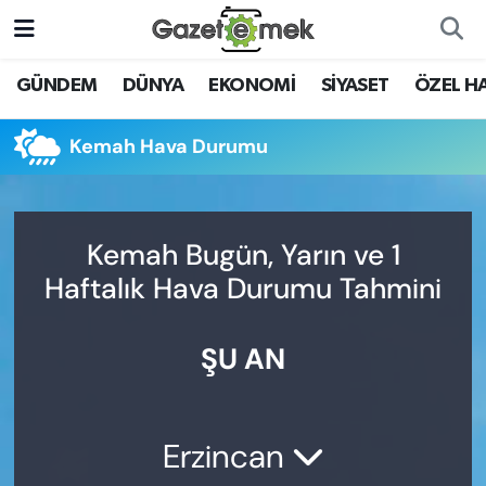
DÜNYA
Nöbetçi Eczaneler
GÜNDEM
DÜNYA
EKONOMİ
SİYASET
ÖZEL H
EKONOMİ
Hava Durumu
Kemah Hava Durumu
EMEK HABERLERİ
İstanbul Namaz Vakitleri
YENİ MEDYADA EMEK
Trafik Durumu
Kemah Bugün, Yarın ve 1
GAZETECİLİĞİNİ GELİŞTİRMEK
Haftalık Hava Durumu Tahmini
Süper Lig Puan Durumu ve Fikstür
FAYDALI BİLGİLER
ŞU AN
Tüm Manşetler
GÜNDEM
Son Dakika Haberleri
EĞİTİM
Erzincan
Haber Arşivi