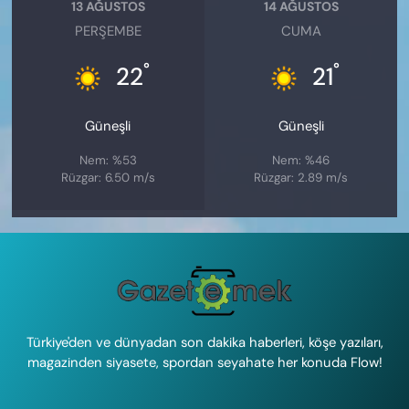
13 AĞUSTOS
14 AĞUSTOS
PERŞEMBE
CUMA
°
°
22
21
Güneşli
Güneşli
Nem: %53
Nem: %46
Rüzgar: 6.50 m/s
Rüzgar: 2.89 m/s
Türkiye'den ve dünyadan son dakika haberleri, köşe yazıları,
magazinden siyasete, spordan seyahate her konuda Flow!