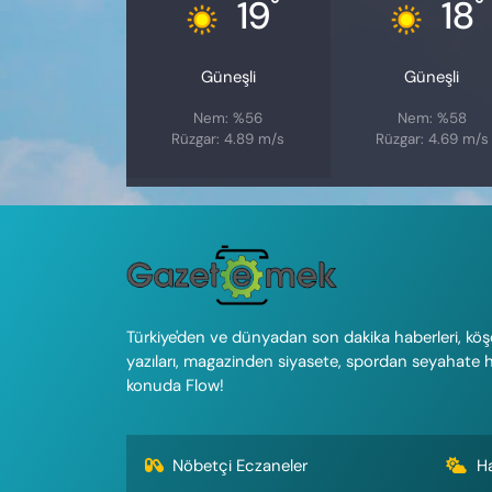
°
°
19
18
Güneşli
Güneşli
Nem: %56
Nem: %58
Rüzgar: 4.89 m/s
Rüzgar: 4.69 m/s
Türkiye'den ve dünyadan son dakika haberleri, köş
yazıları, magazinden siyasete, spordan seyahate 
konuda Flow!
Nöbetçi Eczaneler
H