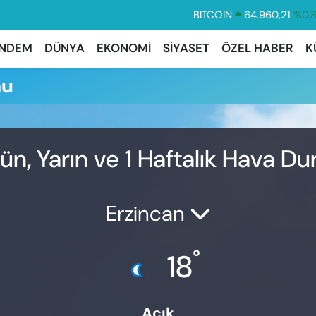
BITCOIN
64.960,21
%0.
DOLAR
47,7436
%0.
NDEM
DÜNYA
EKONOMİ
SİYASET
ÖZEL HABER
K
EURO
55,2510
%0.
mu
STERLİN
64,4811
%0.
GRAM ALTIN
6660.55
%0.
BİST100
13.779
%-
ün, Yarın ve 1 Haftalık Hava D
Erzincan
°
18
Açık