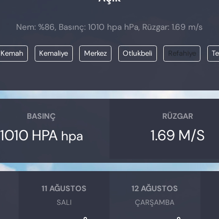
Nem: %86, Basınç: 1010 hpa hPa, Rüzgar: 1.69 m/s
Kemah
Kemaliye
Merkez
Otlukbeli
Refahiye
T
BASINÇ
RÜZGAR
1010 HPA
1.69 M/S
hpa
11 AĞUSTOS
12 AĞUSTOS
SALI
ÇARŞAMBA