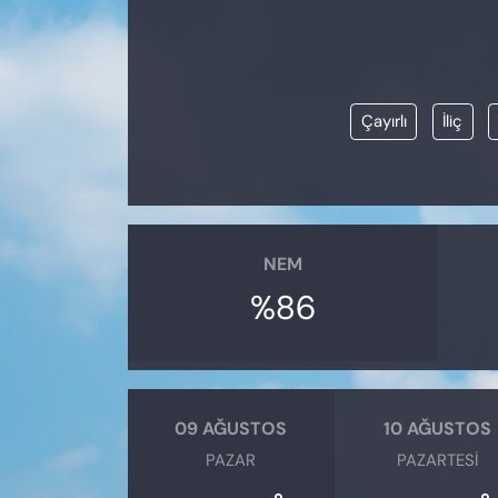
KADIN
SAĞLIK
Çayırlı
İliç
SPOR
KÜLTÜR-SANAT
MAGAZİN
NEM
ÖZEL HABER
%86
YAZAR KÖŞESİ
SİYASET
09 AĞUSTOS
10 AĞUSTOS
PAZAR
PAZARTESI
VAN VE DİYARBAKIR HABERLERİ