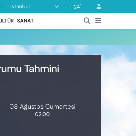
°
İstanbul
24
87
18
ÜLTÜR-SANAT
32
38
03
14
urumu Tahmini
08 Ağustos Cumartesi
02:00