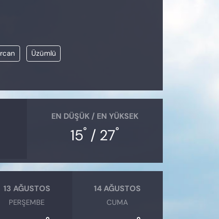
ercan
Üzümlü
EN DÜŞÜK / EN YÜKSEK
°
°
15
/ 27
13 AĞUSTOS
14 AĞUSTOS
PERŞEMBE
CUMA