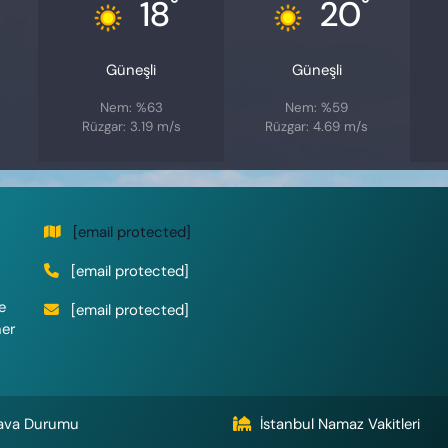
°
°
18
20
Güneşli
Güneşli
Nem: %63
Nem: %59
Rüzgar: 3.19 m/s
Rüzgar: 4.69 m/s
[email protected]
[email protected]
e
[email protected]
her
ava Durumu
İstanbul Namaz Vakitleri