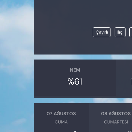
KADIN
SAĞLIK
Çayırlı
İliç
SPOR
KÜLTÜR-SANAT
MAGAZİN
NEM
ÖZEL HABER
%61
YAZAR KÖŞESİ
SİYASET
07 AĞUSTOS
08 AĞUSTOS
CUMA
CUMARTESI
VAN VE DİYARBAKIR HABERLERİ