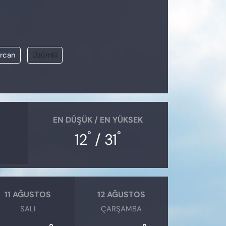
ercan
Üzümlü
EN DÜŞÜK / EN YÜKSEK
°
°
12
/ 31
11 AĞUSTOS
12 AĞUSTOS
SALI
ÇARŞAMBA