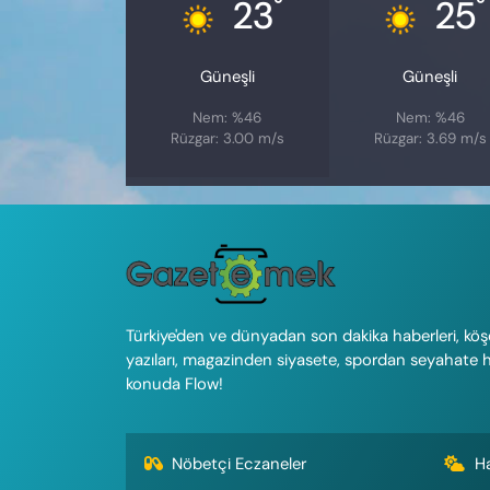
°
°
23
25
Güneşli
Güneşli
Nem: %46
Nem: %46
Rüzgar: 3.00 m/s
Rüzgar: 3.69 m/s
Türkiye'den ve dünyadan son dakika haberleri, köş
yazıları, magazinden siyasete, spordan seyahate 
konuda Flow!
Nöbetçi Eczaneler
H