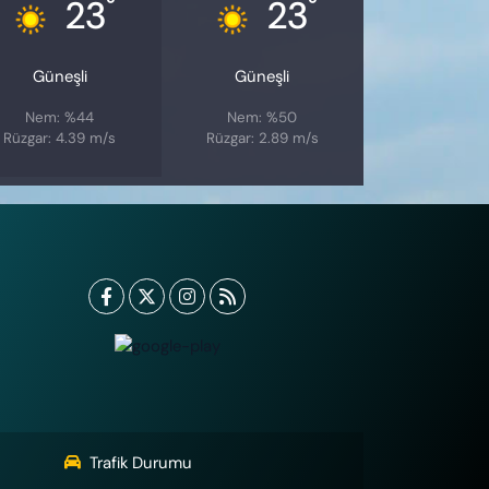
°
°
23
23
Güneşli
Güneşli
Nem: %44
Nem: %50
Rüzgar: 4.39 m/s
Rüzgar: 2.89 m/s
Trafik Durumu