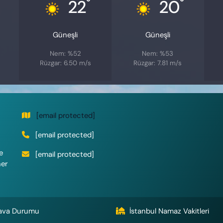
°
°
22
20
Güneşli
Güneşli
Nem: %52
Nem: %53
Rüzgar: 6.50 m/s
Rüzgar: 7.81 m/s
[email protected]
[email protected]
e
[email protected]
her
ava Durumu
İstanbul Namaz Vakitleri