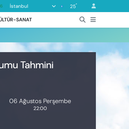
°
İstanbul
25
16
06
ÜLTÜR-SANAT
02
.2
12
0
urumu Tahmini
06 Ağustos Perşembe
22:00