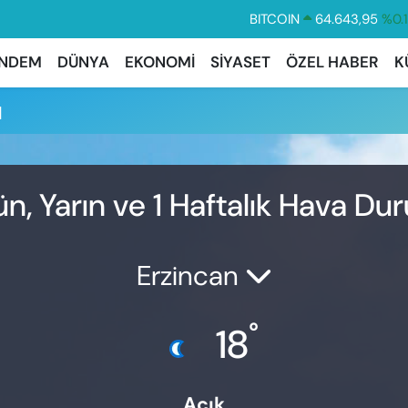
BITCOIN
64.643,95
%0.
DOLAR
47,6006
%0.
NDEM
DÜNYA
EKONOMİ
SİYASET
ÖZEL HABER
K
EURO
55,0250
%0.
u
STERLİN
64,2398
%0
GRAM ALTIN
6500.87
%0.
BİST100
13.799
%7
, Yarın ve 1 Haftalık Hava D
Erzincan
°
18
Açık