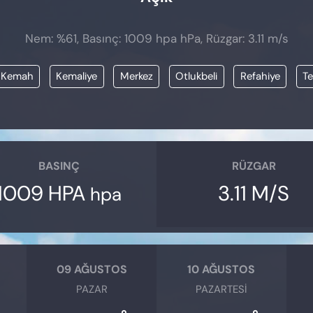
Nem: %61, Basınç: 1009 hpa hPa, Rüzgar: 3.11 m/s
Kemah
Kemaliye
Merkez
Otlukbeli
Refahiye
T
BASINÇ
RÜZGAR
1009 HPA
3.11 M/S
hpa
09 AĞUSTOS
10 AĞUSTOS
PAZAR
PAZARTESI