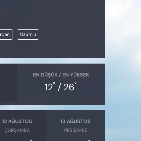
ercan
Üzümlü
EN DÜŞÜK / EN YÜKSEK
°
°
12
/ 26
12 AĞUSTOS
13 AĞUSTOS
ÇARŞAMBA
PERŞEMBE