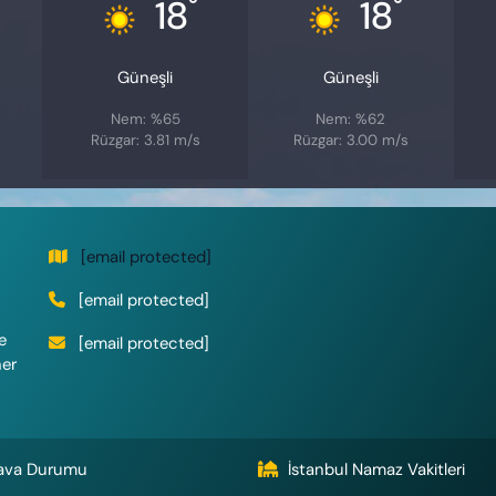
°
°
18
18
Güneşli
Güneşli
Nem: %65
Nem: %62
Rüzgar: 3.81 m/s
Rüzgar: 3.00 m/s
[email protected]
[email protected]
e
[email protected]
her
ava Durumu
İstanbul Namaz Vakitleri