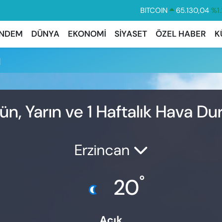
BITCOIN
65.130,04
%1.
DOLAR
47,7106
%0.1
NDEM
DÜNYA
EKONOMİ
SİYASET
ÖZEL HABER
K
EURO
55,1652
%0.2
u
STERLİN
64,4046
%0.3
GRAM ALTIN
6618.49
%2.1
BİST100
13.773
%-1
ün, Yarın ve 1 Haftalık Hava D
Erzincan
°
20
Açık