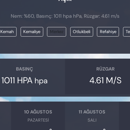
Nem: %60, Basınç: 1011 hpa hPa, Rüzgar: 4.61 m/s
Kemah
Kemaliye
Merkez
Otlukbeli
Refahiye
T
BASINÇ
RÜZGAR
1011 HPA
4.61 M/S
hpa
10 AĞUSTOS
11 AĞUSTOS
PAZARTESI
SALI