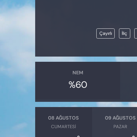
KADIN
SAĞLIK
Çayırlı
İliç
SPOR
KÜLTÜR-SANAT
MAGAZİN
NEM
ÖZEL HABER
%60
YAZAR KÖŞESİ
SİYASET
08 AĞUSTOS
09 AĞUSTOS
CUMARTESI
PAZAR
VAN VE DİYARBAKIR HABERLERİ