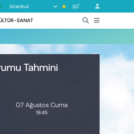
°
İstanbul
30
2
7
ÜLTÜR-SANAT
7
5
2
9
urumu Tahmini
07 Ağustos Cuma
19:45