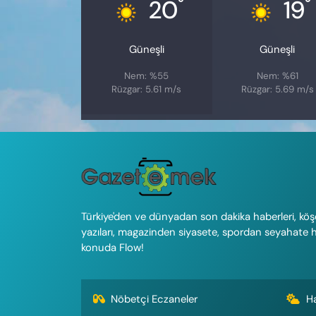
°
°
20
19
Güneşli
Güneşli
Nem: %55
Nem: %61
Rüzgar: 5.61 m/s
Rüzgar: 5.69 m/s
Türkiye'den ve dünyadan son dakika haberleri, köş
yazıları, magazinden siyasete, spordan seyahate 
konuda Flow!
Nöbetçi Eczaneler
H