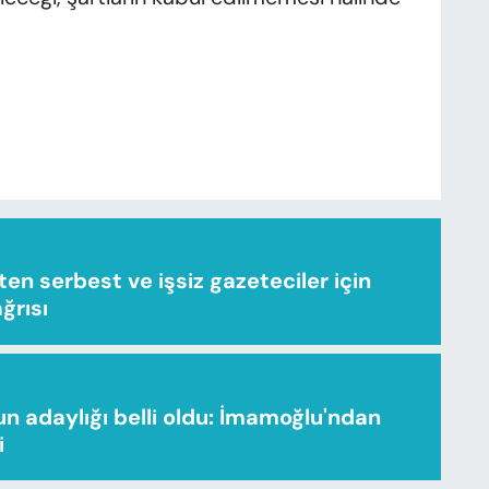
n serbest ve işsiz gazeteciler için
ağrısı
n adaylığı belli oldu: İmamoğlu'ndan
i