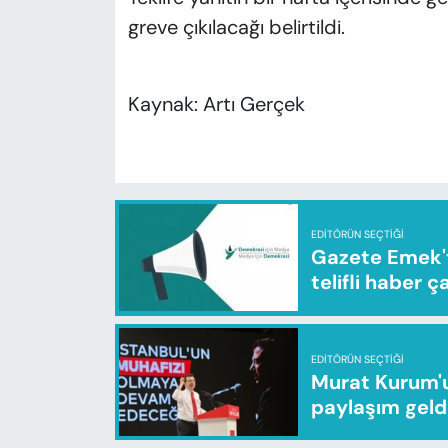
greve çıkılacağı belirtildi.
Kaynak: Artı Gerçek
EDITÖRÜN SEÇTIĞI
Gazete Emek'te
telifli haber ç
EDITÖRÜN SEÇTIĞI
Murat Kurum'u
paylaşım geld