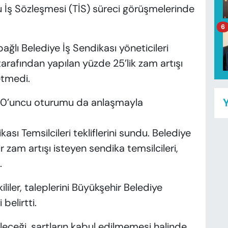
 İş Sözleşmesi (TİS) süreci görüşmelerinde
6
bağlı Belediye İş Sendikası yöneticileri
tarafından yapılan yüzde 25’lik zam artışı
etmedi.
 10’uncu oturumu da anlaşmayla
Y
ası Temsilcileri tekliflerini sundu. Belediye
 zam artışı isteyen sendika temsilcileri,
.
liler, taleplerini Büyükşehir Belediye
belirtti.
geleceği, şartların kabul edilmemesi halinde