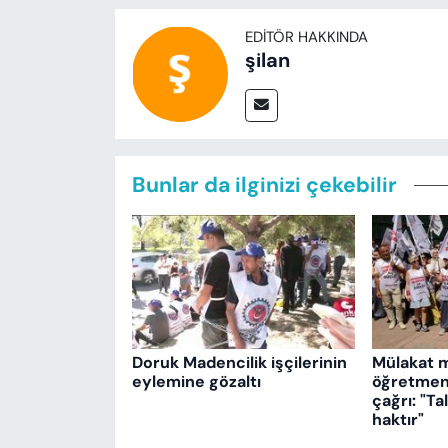
EDITÖR HAKKINDA
şilan
Bunlar da ilginizi çekebilir
Doruk Madencilik işçilerinin
Mülakat 
eylemine gözaltı
öğretmenl
çağrı: "T
haktır"