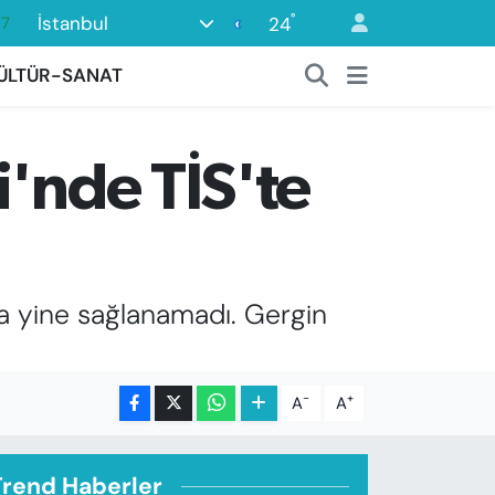
°
87
İstanbul
24
18
ÜLTÜR-SANAT
32
38
i'nde TİS'te
03
14
a yine sağlanamadı. Gergin
-
+
A
A
Trend Haberler