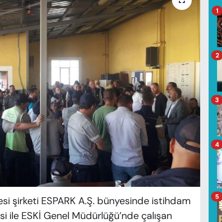
1
2
3
4
5
esi şirketi ESPARK A.Ş. bünyesinde istihdam
si ile ESKİ Genel Müdürlüğü’nde çalışan