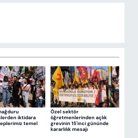
mağduru
Özel sektör
erden iktidara
öğretmenlerinden açlık
aleplerimiz temel
grevinin 15'inci gününde
kararlılık mesajı