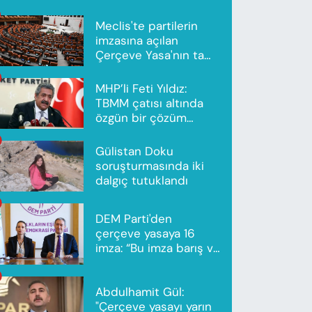
Meclis'te partilerin
imzasına açılan
Çerçeve Yasa'nın tam
metni yayımlandı
MHP’li Feti Yıldız:
TBMM çatısı altında
özgün bir çözüm
modeli oluşturuldu
Gülistan Doku
soruşturmasında iki
dalgıç tutuklandı
DEM Parti'den
çerçeve yasaya 16
imza: “Bu imza barış ve
ortak gelecek için”
Abdulhamit Gül:
"Çerçeve yasayı yarın