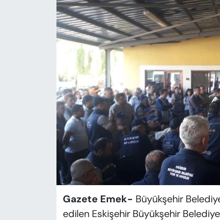
KADIN
SAĞLIK
SPOR
KÜLTÜR-SANAT
MAGAZİN
ÖZEL HABER
YAZAR KÖŞESİ
SİYASET
Gazete Emek-
Büyükşehir Belediy
VAN VE DİYARBAKIR HABERLERİ
edilen Eskişehir Büyükşehir Belediye