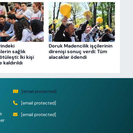
vindeki
Doruk Madencilik işçilerinin
erin sağlık
direnişi sonuç verdi: Tüm
üleşti: İki kişi
alacaklar ödendi
kaldırıldı
[email protected]
[email protected]
e
[email protected]
her