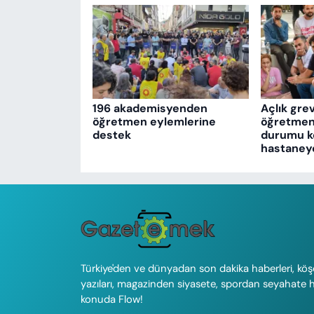
196 akademisyenden
Açlık gre
öğretmen eylemlerine
öğretmenl
destek
durumu köt
hastaneye 
Türkiye'den ve dünyadan son dakika haberleri, köş
yazıları, magazinden siyasete, spordan seyahate 
konuda Flow!