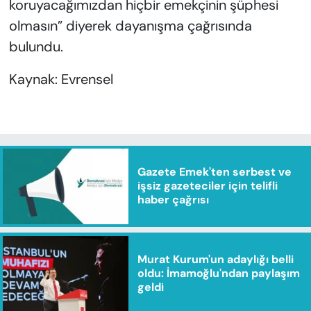
koruyacağımızdan hiçbir emekçinin şüphesi
olmasın” diyerek dayanışma çağrısında
bulundu.
Kaynak: Evrensel
Gazete Emek'ten serbest ve
işsiz gazeteciler için telifli
haber çağrısı
Murat Kurum'un adaylığı belli
oldu: İmamoğlu'ndan paylaşım
geldi