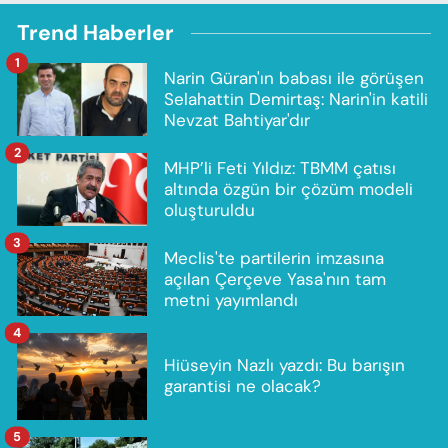
Trend Haberler
1
Narin Güran'ın babası ile görüşen
Selahattin Demirtaş: Narin'in katili
Nevzat Bahtiyar'dır
2
MHP’li Feti Yıldız: TBMM çatısı
altında özgün bir çözüm modeli
oluşturuldu
3
Meclis'te partilerin imzasına
açılan Çerçeve Yasa'nın tam
metni yayımlandı
4
Hiüseyin Nazlı yazdı: Bu barışın
garantisi ne olacak?
5