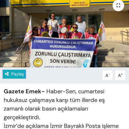
KADIN
SAĞLIK
SPOR
KÜLTÜR-SANAT
MAGAZİN
Paylaş
-
+
A
A
ÖZEL HABER
YAZAR KÖŞESİ
Gazete Emek-
Haber-Sen, cumartesi
hukuksuz çalışmaya karşı tüm illerde eş
SİYASET
zamanlı olarak basın açıklamaları
gerçekleştirdi.
VAN VE DİYARBAKIR HABERLERİ
İzmir’de açıklama İzmir Bayraklı Posta işleme