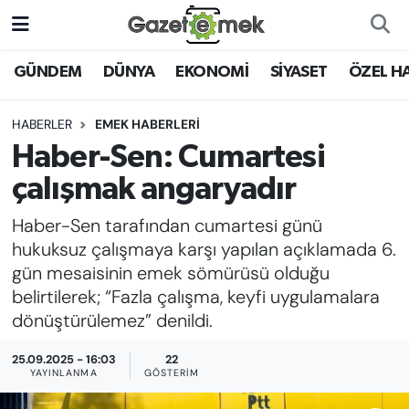
DÜNYA
Nöbetçi Eczaneler
GÜNDEM
DÜNYA
EKONOMİ
SİYASET
ÖZEL H
EKONOMİ
Hava Durumu
HABERLER
EMEK HABERLERİ
Haber-Sen: Cumartesi
EMEK HABERLERİ
İstanbul Namaz Vakitleri
çalışmak angaryadır
YENİ MEDYADA EMEK
Trafik Durumu
Haber-Sen tarafından cumartesi günü
GAZETECİLİĞİNİ GELİŞTİRMEK
hukuksuz çalışmaya karşı yapılan açıklamada 6.
Süper Lig Puan Durumu ve Fikstür
gün mesaisinin emek sömürüsü olduğu
FAYDALI BİLGİLER
belirtilerek; “Fazla çalışma, keyfi uygulamalara
Tüm Manşetler
dönüştürülemez” denildi.
GÜNDEM
Son Dakika Haberleri
25.09.2025 - 16:03
22
EĞİTİM
YAYINLANMA
GÖSTERIM
Haber Arşivi