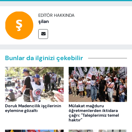
EDITÖR HAKKINDA
şilan
Bunlar da ilginizi çekebilir
Doruk Madencilik işçilerinin
Mülakat mağduru
eylemine gözaltı
öğretmenlerden iktidara
çağrı: "Taleplerimiz temel
haktır"