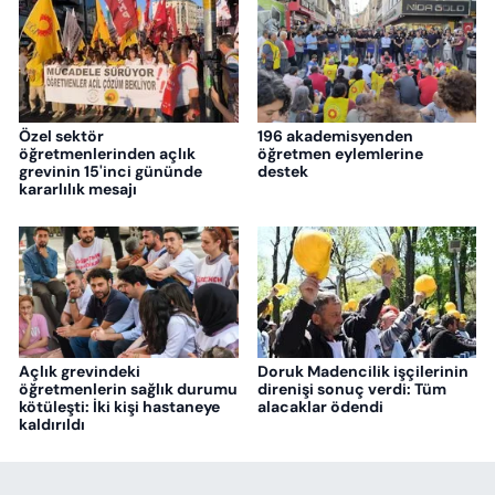
Özel sektör
196 akademisyenden
öğretmenlerinden açlık
öğretmen eylemlerine
grevinin 15'inci gününde
destek
kararlılık mesajı
Açlık grevindeki
Doruk Madencilik işçilerinin
öğretmenlerin sağlık durumu
direnişi sonuç verdi: Tüm
kötüleşti: İki kişi hastaneye
alacaklar ödendi
kaldırıldı