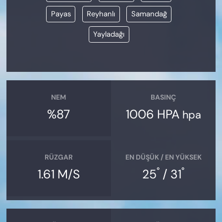
Payas
Reyhanlı
Samandağ
Yayladağı
NEM
BASINÇ
%87
1006 HPA
hpa
RÜZGAR
EN DÜŞÜK / EN YÜKSEK
°
°
1.61 M/S
25
/ 31