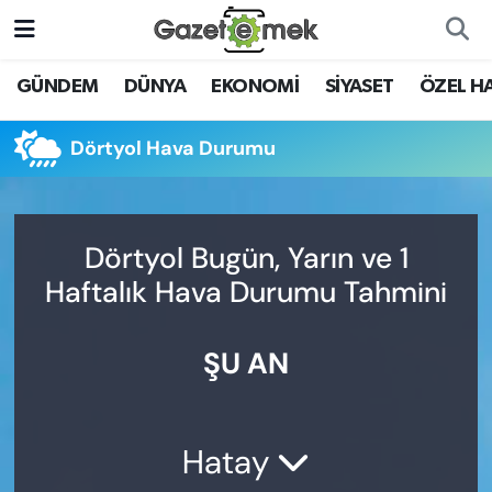
DÜNYA
Nöbetçi Eczaneler
GÜNDEM
DÜNYA
EKONOMİ
SİYASET
ÖZEL H
EKONOMİ
Hava Durumu
Dörtyol Hava Durumu
EMEK HABERLERİ
İstanbul Namaz Vakitleri
YENİ MEDYADA EMEK
Trafik Durumu
Dörtyol Bugün, Yarın ve 1
GAZETECİLİĞİNİ GELİŞTİRMEK
Haftalık Hava Durumu Tahmini
Süper Lig Puan Durumu ve Fikstür
FAYDALI BİLGİLER
ŞU AN
Tüm Manşetler
GÜNDEM
Son Dakika Haberleri
EĞİTİM
Hatay
Haber Arşivi