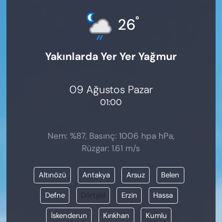
KADIN
°
26
SAĞLIK
Yakınlarda Yer Yer Yağmur
SPOR
KÜLTÜR-SANAT
09 Ağustos Pazar
01:00
MAGAZİN
ÖZEL HABER
Nem: %87, Basınç: 1006 hpa hPa,
Rüzgar: 1.61 m/s
YAZAR KÖŞESİ
Altınözü
Antakya
Arsuz
Belen
SİYASET
Defne
Dörtyol
Erzin
Hassa
VAN VE DİYARBAKIR HABERLERİ
İskenderun
Kırıkhan
Kumlu