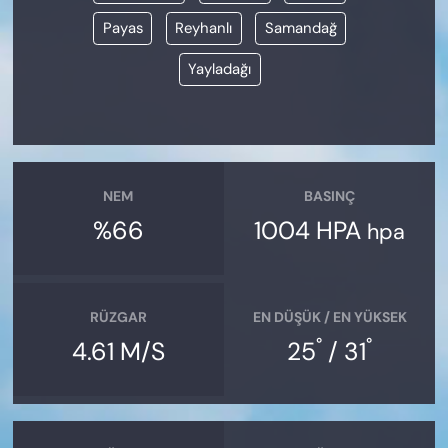
Payas
Reyhanlı
Samandağ
Yayladağı
NEM
BASINÇ
%66
1004 HPA
hpa
RÜZGAR
EN DÜŞÜK / EN YÜKSEK
°
°
4.61 M/S
25
/ 31