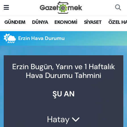
DÜNYA
Nöbetçi Eczaneler
GÜNDEM
DÜNYA
EKONOMİ
SİYASET
ÖZEL H
EKONOMİ
Hava Durumu
Erzin Hava Durumu
EMEK HABERLERİ
İstanbul Namaz Vakitleri
YENİ MEDYADA EMEK
Trafik Durumu
Erzin Bugün, Yarın ve 1 Haftalık
GAZETECİLİĞİNİ GELİŞTİRMEK
Hava Durumu Tahmini
Süper Lig Puan Durumu ve Fikstür
FAYDALI BİLGİLER
ŞU AN
Tüm Manşetler
GÜNDEM
Son Dakika Haberleri
EĞİTİM
Hatay
Haber Arşivi