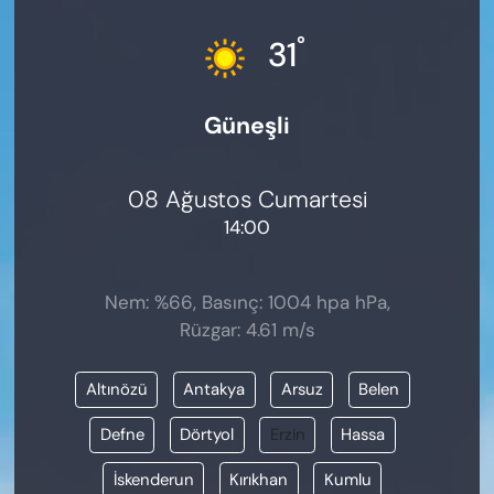
KADIN
°
31
SAĞLIK
Güneşli
SPOR
KÜLTÜR-SANAT
08 Ağustos Cumartesi
14:00
MAGAZİN
ÖZEL HABER
Nem: %66, Basınç: 1004 hpa hPa,
Rüzgar: 4.61 m/s
YAZAR KÖŞESİ
Altınözü
Antakya
Arsuz
Belen
SİYASET
Defne
Dörtyol
Erzin
Hassa
VAN VE DİYARBAKIR HABERLERİ
İskenderun
Kırıkhan
Kumlu