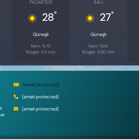
PAZARTESI
SALI
°
°
28
27
Güneşli
Güneşli
Nem: %70
Nem: %64
Rüzgar: 4.11 m/s
Rüzgar: 3.00 m/s
[email protected]
[email protected]
e
[email protected]
her