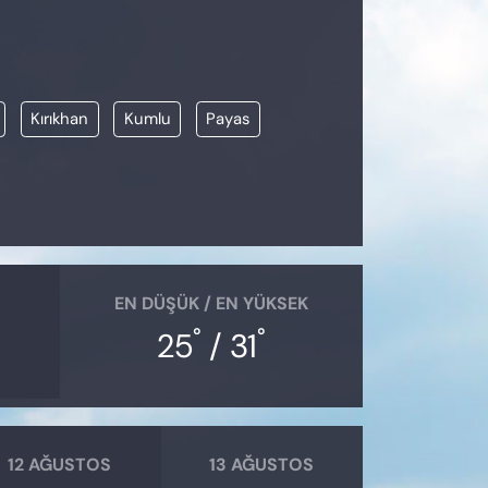
Kırıkhan
Kumlu
Payas
EN DÜŞÜK / EN YÜKSEK
°
°
25
/ 31
12 AĞUSTOS
13 AĞUSTOS