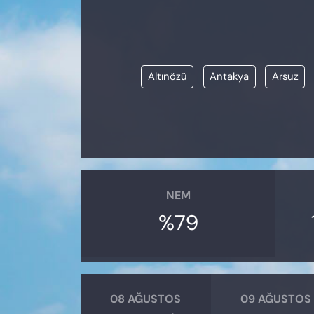
KADIN
SAĞLIK
Altınözü
Antakya
Arsuz
SPOR
KÜLTÜR-SANAT
MAGAZİN
ÖZEL HABER
NEM
%79
YAZAR KÖŞESİ
SİYASET
VAN VE DİYARBAKIR HABERLERİ
08 AĞUSTOS
09 AĞUSTOS