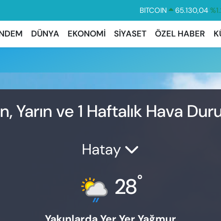
BITCOIN
65.130,04
%1.
DOLAR
47,7106
%0.1
NDEM
DÜNYA
EKONOMİ
SİYASET
ÖZEL HABER
K
EURO
55,1652
%0.2
STERLİN
64,4046
%0.3
GRAM ALTIN
6618.49
%2.1
BİST100
13.773
%-1
, Yarın ve 1 Haftalık Hava Du
Hatay
°
28
Yakınlarda Yer Yer Yağmur