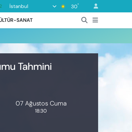
°
İstanbul
30
2
7
ÜLTÜR-SANAT
7
5
2
9
rumu Tahmini
07 Ağustos Cuma
18:30