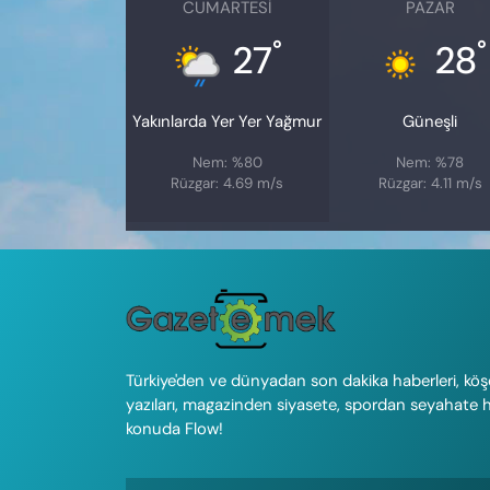
CUMARTESI
PAZAR
°
°
27
28
Yakınlarda Yer Yer Yağmur
Güneşli
Nem: %80
Nem: %78
Rüzgar: 4.69 m/s
Rüzgar: 4.11 m/s
Türkiye'den ve dünyadan son dakika haberleri, köş
yazıları, magazinden siyasete, spordan seyahate 
konuda Flow!