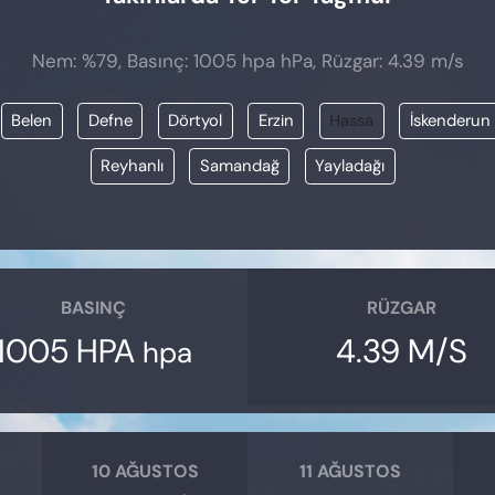
Nem: %79, Basınç: 1005 hpa hPa, Rüzgar: 4.39 m/s
Belen
Defne
Dörtyol
Erzin
Hassa
İskenderun
Reyhanlı
Samandağ
Yayladağı
BASINÇ
RÜZGAR
1005 HPA
4.39 M/S
hpa
10 AĞUSTOS
11 AĞUSTOS