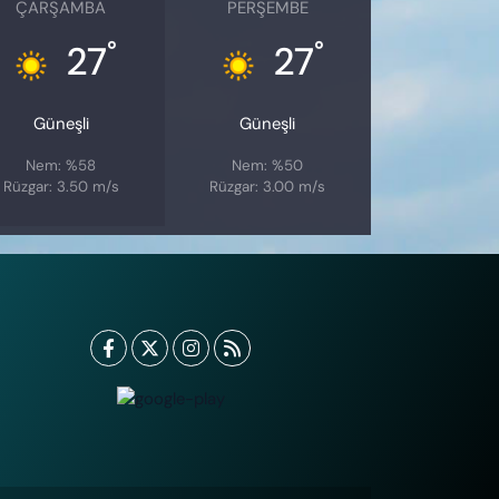
ÇARŞAMBA
PERŞEMBE
°
°
27
27
Güneşli
Güneşli
Nem: %58
Nem: %50
Rüzgar: 3.50 m/s
Rüzgar: 3.00 m/s