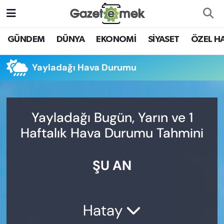
DÜNYA
Nöbetçi Eczaneler
GÜNDEM
DÜNYA
EKONOMİ
SİYASET
ÖZEL H
EKONOMİ
Hava Durumu
Yayladağı Hava Durumu
EMEK HABERLERİ
İstanbul Namaz Vakitleri
YENİ MEDYADA EMEK
Trafik Durumu
Yayladağı Bugün, Yarın ve 1
GAZETECİLİĞİNİ GELİŞTİRMEK
Haftalık Hava Durumu Tahmini
Süper Lig Puan Durumu ve Fikstür
FAYDALI BİLGİLER
ŞU AN
Tüm Manşetler
GÜNDEM
Son Dakika Haberleri
EĞİTİM
Hatay
Haber Arşivi