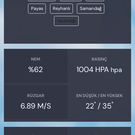
Payas
Reyhanlı
Samandağ
Yayladağı
NEM
BASINÇ
%62
1004 HPA
hpa
RÜZGAR
EN DÜŞÜK / EN YÜKSEK
°
°
6.89 M/S
22
/ 35