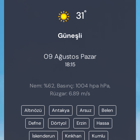
KADIN
°
31
SAĞLIK
Güneşli
SPOR
KÜLTÜR-SANAT
09 Ağustos Pazar
18:15
MAGAZİN
ÖZEL HABER
Nem: %62, Basınç: 1004 hpa hPa,
Rüzgar: 6.89 m/s
YAZAR KÖŞESİ
Altınözü
Antakya
Arsuz
Belen
SİYASET
Defne
Dörtyol
Erzin
Hassa
VAN VE DİYARBAKIR HABERLERİ
İskenderun
Kırıkhan
Kumlu