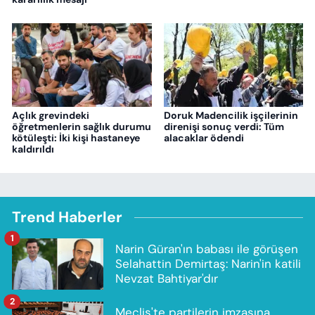
Açlık grevindeki
Doruk Madencilik işçilerinin
öğretmenlerin sağlık durumu
direnişi sonuç verdi: Tüm
kötüleşti: İki kişi hastaneye
alacaklar ödendi
kaldırıldı
Trend Haberler
1
Narin Güran'ın babası ile görüşen
Selahattin Demirtaş: Narin'in katili
Nevzat Bahtiyar'dır
2
Meclis'te partilerin imzasına