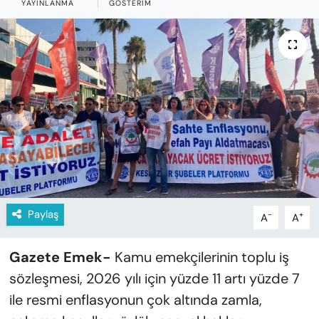
YAYINLANMA
GÖSTERIM
KADIN
SAĞLIK
SPOR
KÜLTÜR-SANAT
MAGAZİN
ÖZEL HABER
Paylaş
-
+
A
A
YAZAR KÖŞESİ
Gazete Emek-
Kamu emekçilerinin toplu iş
SİYASET
sözleşmesi, 2026 yılı için yüzde 11 artı yüzde 7
VAN VE DİYARBAKIR HABERLERİ
ile resmi enflasyonun çok altında zamla,