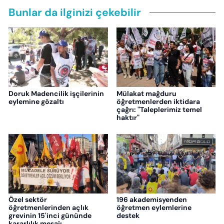
Bunlar da ilginizi çekebilir
Doruk Madencilik işçilerinin
Mülakat mağduru
eylemine gözaltı
öğretmenlerden iktidara
çağrı: "Taleplerimiz temel
haktır"
Özel sektör
196 akademisyenden
öğretmenlerinden açlık
öğretmen eylemlerine
grevinin 15'inci gününde
destek
kararlılık mesajı