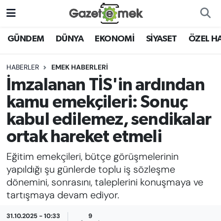
DÜNYA
Nöbetçi Eczaneler
GÜNDEM
DÜNYA
EKONOMİ
SİYASET
ÖZEL H
EKONOMİ
Hava Durumu
HABERLER
EMEK HABERLERİ
İmzalanan TİS'in ardından
EMEK HABERLERİ
İstanbul Namaz Vakitleri
kamu emekçileri: Sonuç
YENİ MEDYADA EMEK
Trafik Durumu
kabul edilemez, sendikalar
GAZETECİLİĞİNİ GELİŞTİRMEK
ortak hareket etmeli
Süper Lig Puan Durumu ve Fikstür
FAYDALI BİLGİLER
Eğitim emekçileri, bütçe görüşmelerinin
Tüm Manşetler
yapıldığı şu günlerde toplu iş sözleşme
GÜNDEM
dönemini, sonrasını, taleplerini konuşmaya ve
Son Dakika Haberleri
tartışmaya devam ediyor.
EĞİTİM
Haber Arşivi
31.10.2025 - 10:33
9