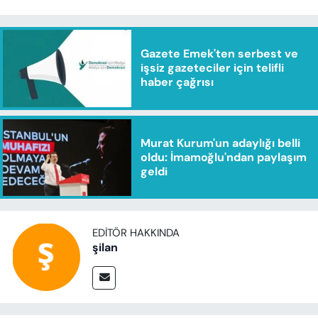
Gazete Emek'ten serbest ve
işsiz gazeteciler için telifli
haber çağrısı
Murat Kurum'un adaylığı belli
oldu: İmamoğlu'ndan paylaşım
geldi
EDITÖR HAKKINDA
şilan