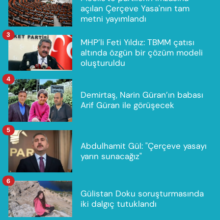
açılan Çerçeve Yasa'nın tam
metni yayımlandı
3
MHP’li Feti Yıldız: TBMM çatısı
altında özgün bir çözüm modeli
oluşturuldu
4
Demirtaş, Narin Güran’ın babası
Arif Güran ile görüşecek
5
Abdulhamit Gül: "Çerçeve yasayı
yarın sunacağız"
6
Gülistan Doku soruşturmasında
iki dalgıç tutuklandı