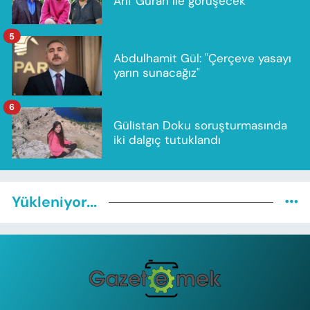
Arif Güran ile görüşecek
5
Abdulhamit Gül: "Çerçeve yasayı
yarın sunacağız"
6
Gülistan Doku soruşturmasında
iki dalgıç tutuklandı
Yükleniyor...