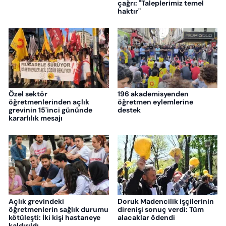
çağrı: "Taleplerimiz temel
haktır"
Özel sektör
196 akademisyenden
öğretmenlerinden açlık
öğretmen eylemlerine
grevinin 15'inci gününde
destek
kararlılık mesajı
Açlık grevindeki
Doruk Madencilik işçilerinin
öğretmenlerin sağlık durumu
direnişi sonuç verdi: Tüm
kötüleşti: İki kişi hastaneye
alacaklar ödendi
kaldırıldı