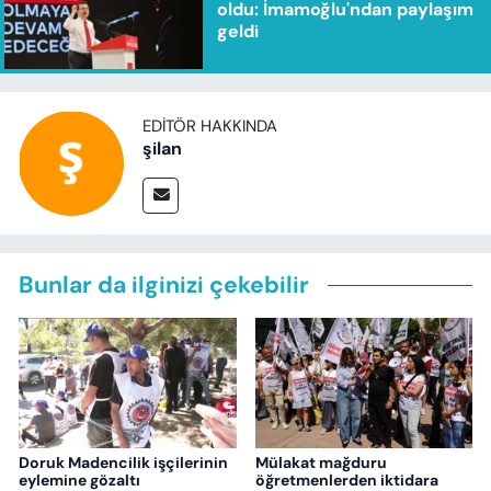
oldu: İmamoğlu'ndan paylaşım
geldi
EDITÖR HAKKINDA
şilan
Bunlar da ilginizi çekebilir
Doruk Madencilik işçilerinin
Mülakat mağduru
eylemine gözaltı
öğretmenlerden iktidara