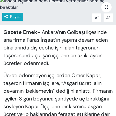
KADIN
SAĞLIK
Paylaş
-
+
A
A
SPOR
Gazete Emek-
Ankara’nın Gölbaşı ilçesinde
ana firma Faras İnşaat’ın yapımı devam eden
KÜLTÜR-SANAT
binalarında dış cephe işini alan taşeronun
taşeronunda çalışan işçilerin en az iki aydır
MAGAZİN
ücretleri ödenmedi.
ÖZEL HABER
Ücreti ödenmeyen işçilerden Ömer Kapar,
YAZAR KÖŞESİ
taşeron firmanın işçilere, “Asgari ücreti alın
devamını beklemeyin” dediğini anlattı. Firmanın
SİYASET
işçileri 3 gün boyunca şantiyede aç bıraktığını
söyleyen Kapar, "İşçilerin bir kısmına asgari
VAN VE DİYARBAKIR HABERLERİ
ücret verip haklarından feragat ettiklerine dair