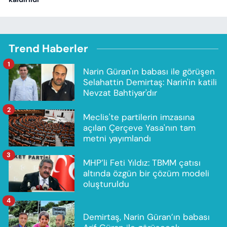
Trend Haberler
1
Narin Güran'ın babası ile görüşen
Selahattin Demirtaş: Narin'in katili
Nevzat Bahtiyar'dır
2
Meclis'te partilerin imzasına
açılan Çerçeve Yasa'nın tam
metni yayımlandı
3
MHP’li Feti Yıldız: TBMM çatısı
altında özgün bir çözüm modeli
oluşturuldu
4
Demirtaş, Narin Güran’ın babası