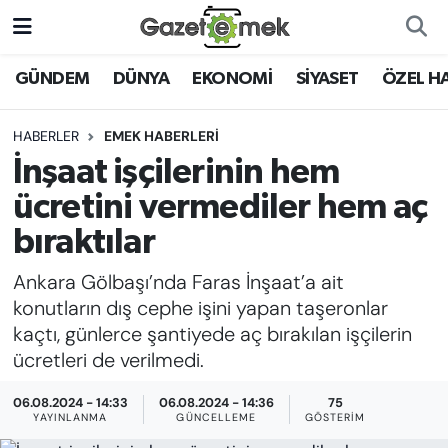
DÜNYA
Nöbetçi Eczaneler
GÜNDEM
DÜNYA
EKONOMİ
SİYASET
ÖZEL H
EKONOMİ
Hava Durumu
HABERLER
EMEK HABERLERİ
İnşaat işçilerinin hem
EMEK HABERLERİ
İstanbul Namaz Vakitleri
ücretini vermediler hem aç
YENİ MEDYADA EMEK
Trafik Durumu
bıraktılar
GAZETECİLİĞİNİ GELİŞTİRMEK
Ankara Gölbaşı’nda Faras İnşaat’a ait
Süper Lig Puan Durumu ve Fikstür
FAYDALI BİLGİLER
konutların dış cephe işini yapan taşeronlar
Tüm Manşetler
kaçtı, günlerce şantiyede aç bırakılan işçilerin
GÜNDEM
ücretleri de verilmedi.
Son Dakika Haberleri
06.08.2024 - 14:33
06.08.2024 - 14:36
75
EĞİTİM
YAYINLANMA
GÜNCELLEME
GÖSTERIM
Haber Arşivi