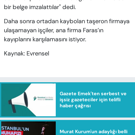
bir belge imzalattılar" dedi.
Daha sonra ortadan kaybolan taşeron firmaya
ulaşamayan işçiler, ana firma Faras’ın
kayıplarını karşılamasını istiyor.
Kaynak: Evrensel
Gazete Emek'ten serbest ve
işsiz gazeteciler için telifli
haber çağrısı
Murat Kurum'un adaylığı belli