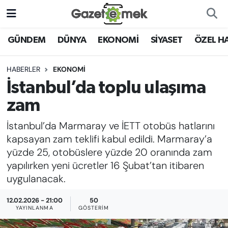
DÜNYA
Nöbetçi Eczaneler
GÜNDEM
DÜNYA
EKONOMİ
SİYASET
ÖZEL H
EKONOMİ
Hava Durumu
HABERLER
EKONOMİ
İstanbul’da toplu ulaşıma
EMEK HABERLERİ
İstanbul Namaz Vakitleri
zam
YENİ MEDYADA EMEK
Trafik Durumu
İstanbul’da Marmaray ve İETT otobüs hatlarını
GAZETECİLİĞİNİ GELİŞTİRMEK
kapsayan zam teklifi kabul edildi. Marmaray’a
Süper Lig Puan Durumu ve Fikstür
yüzde 25, otobüslere yüzde 20 oranında zam
FAYDALI BİLGİLER
yapılırken yeni ücretler 16 Şubat’tan itibaren
Tüm Manşetler
uygulanacak.
GÜNDEM
Son Dakika Haberleri
12.02.2026 - 21:00
50
EĞİTİM
YAYINLANMA
GÖSTERIM
Haber Arşivi