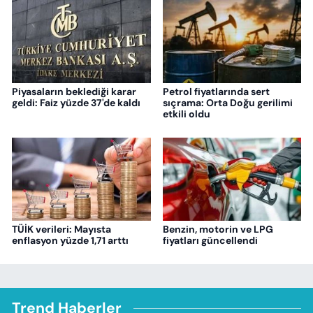
Piyasaların beklediği karar
Petrol fiyatlarında sert
geldi: Faiz yüzde 37'de kaldı
sıçrama: Orta Doğu gerilimi
etkili oldu
TÜİK verileri: Mayısta
Benzin, motorin ve LPG
enflasyon yüzde 1,71 arttı
fiyatları güncellendi
Trend Haberler