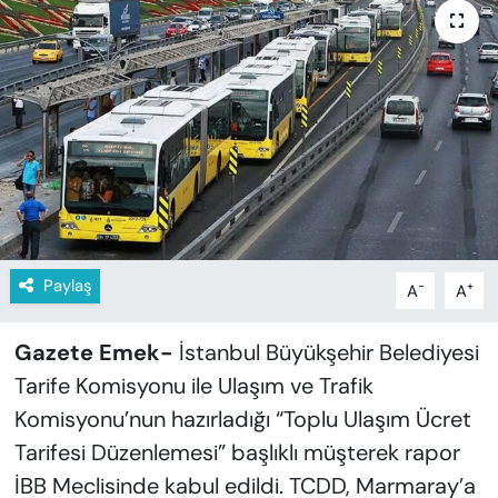
KADIN
SAĞLIK
SPOR
KÜLTÜR-SANAT
MAGAZİN
Paylaş
-
+
A
A
ÖZEL HABER
YAZAR KÖŞESİ
Gazete Emek-
İstanbul Büyükşehir Belediyesi
Tarife Komisyonu ile Ulaşım ve Trafik
SİYASET
Komisyonu’nun hazırladığı “Toplu Ulaşım Ücret
Tarifesi Düzenlemesi” başlıklı müşterek rapor
VAN VE DİYARBAKIR HABERLERİ
İBB Meclisinde kabul edildi. TCDD, Marmaray’a