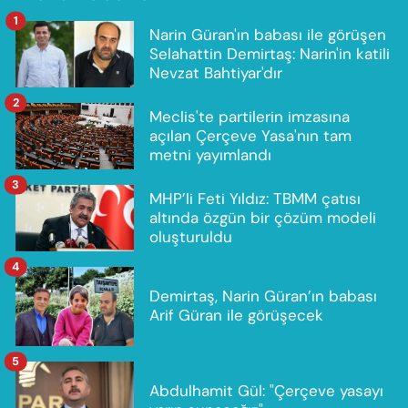
1
Narin Güran'ın babası ile görüşen
Selahattin Demirtaş: Narin'in katili
Nevzat Bahtiyar'dır
2
Meclis'te partilerin imzasına
açılan Çerçeve Yasa'nın tam
metni yayımlandı
3
MHP’li Feti Yıldız: TBMM çatısı
altında özgün bir çözüm modeli
oluşturuldu
4
Demirtaş, Narin Güran’ın babası
Arif Güran ile görüşecek
5
Abdulhamit Gül: "Çerçeve yasayı