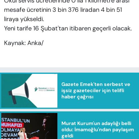
Okul servis ücretlerinde 0 ila 1 kilometre arası
mesafe ücretinin 3 bin 376 liradan 4 bin 51
liraya yükseldi.
Yeni tarife 16 Şubat'tan itibaren geçerli olacak.
Kaynak: Anka/
Gazete Emek'ten serbest ve
işsiz gazeteciler için telifli
haber çağrısı
Murat Kurum'un adaylığı belli
oldu: İmamoğlu'ndan paylaşım
geldi