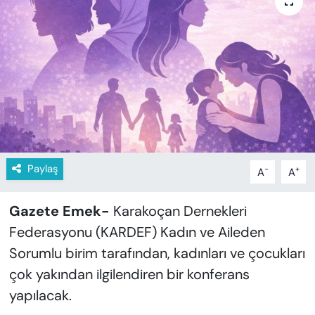
KADIN
SAĞLIK
SPOR
KÜLTÜR-SANAT
MAGAZİN
Paylaş
-
+
A
A
ÖZEL HABER
Gazete Emek-
Karakoçan Dernekleri
YAZAR KÖŞESİ
Federasyonu (KARDEF) Kadın ve Aileden
Sorumlu birim tarafından, kadınları ve çocukları
SİYASET
çok yakından ilgilendiren bir konferans
VAN VE DİYARBAKIR HABERLERİ
yapılacak.