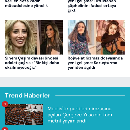
verilen ceza kadın
yeni gelişme: Tutuklanan
mücadelesine yönelik
şüphelinin ifadesi ortaya
çıktı
Sinem Çeşim davası öncesi
Rojwelat Kızmaz dosyasında
adalet çağrısı: “Bir kişi daha
yeni gelişme: Soruşturma
eksilmeyeceğiz”
yeniden açıldı
Trend Haberler
1
Meclis'te partilerin imzasına
açılan Çerçeve Yasa'nın tam
metni yayımlandı