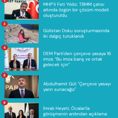
2
MHP’li Feti Yıldız: TBMM çatısı
altında özgün bir çözüm modeli
oluşturuldu
3
Gülistan Doku soruşturmasında
iki dalgıç tutuklandı
4
DEM Parti'den çerçeve yasaya 16
imza: “Bu imza barış ve ortak
gelecek için”
5
Abdulhamit Gül: "Çerçeve yasayı
yarın sunacağız"
6
İmralı Heyeti, Öcalan'la
görüşmenin ardından açıklama