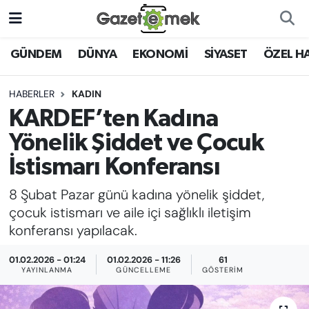
DÜNYA
Nöbetçi Eczaneler
GÜNDEM
DÜNYA
EKONOMİ
SİYASET
ÖZEL H
EKONOMİ
Hava Durumu
HABERLER
KADIN
KARDEF’ten Kadına
EMEK HABERLERİ
İstanbul Namaz Vakitleri
Yönelik Şiddet ve Çocuk
YENİ MEDYADA EMEK
Trafik Durumu
İstismarı Konferansı
GAZETECİLİĞİNİ GELİŞTİRMEK
8 Şubat Pazar günü kadına yönelik şiddet,
Süper Lig Puan Durumu ve Fikstür
FAYDALI BİLGİLER
çocuk istismarı ve aile içi sağlıklı iletişim
Tüm Manşetler
konferansı yapılacak.
GÜNDEM
01.02.2026 - 01:24
01.02.2026 - 11:26
61
Son Dakika Haberleri
YAYINLANMA
GÜNCELLEME
GÖSTERIM
EĞİTİM
Haber Arşivi