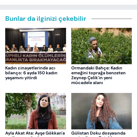
Bunlar da ilginizi çekebilir
Kadın cinayetlerinde acı
Ormandaki Bahçe: Kadın
bilanço: 6 ayda 150 kadın
emeğini toprağa benzeten
yaşamını yitirdi
Zeynep Çelik'in yeni
mücadele alanı
Ayla Akat Ata: Ayşe Gökkan'a
Gülistan Doku dosyasında