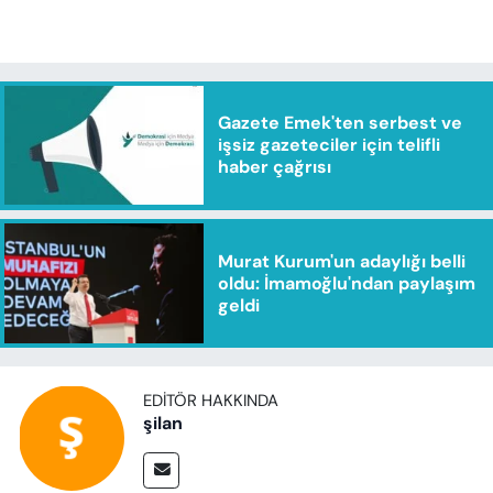
Gazete Emek'ten serbest ve
işsiz gazeteciler için telifli
haber çağrısı
Murat Kurum'un adaylığı belli
oldu: İmamoğlu'ndan paylaşım
geldi
EDITÖR HAKKINDA
şilan