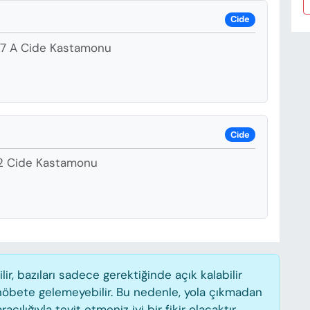
Cide
27 A Cide Kastamonu
Cide
12 Cide Kastamonu
, bazıları sadece gerektiğinde açık kalabilir
öbete gelemeyebilir. Bu nedenle, yola çıkmadan
lığıyla teyit etmeniz iyi bir fikir olacaktır.