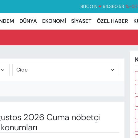
BITCOIN
64.360,53
%-0.7
DOLAR
47,7143
%0.
NDEM
DÜNYA
EKONOMİ
SİYASET
ÖZEL HABER
K
EURO
55,0317
%-0.0
STERLİN
64,2463
%0.0
GRAM ALTIN
6574.81
%1.
BİST100
13.799
%7
ustos 2026 Cuma nöbetçi
 konumları