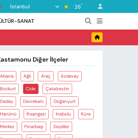
°
İstanbul
26
6
16
ÜLTÜR-SANAT
2
7
44
Kastamonu Diğer İlçeler
0
Abana
Ağli
Araç
Azdavay
Bozkurt
Cide
Çatalzeytin
Daday
Devrekani
Doğanyurt
Hanönü
İhsangazi
İnebolu
Küre
Merkez
Pinarbaşi
Seydiler