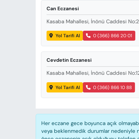
KADIN
Can Eczanesi
SAĞLIK
Kasaba Mahallesi, İnönü Caddesi No:
SPOR
Yol Tarifi Al
0 (366) 866 20 01
KÜLTÜR-SANAT
Cevdetin Eczanesi
MAGAZİN
Kasaba Mahallesi, İnönü Caddesi No:
ÖZEL HABER
Yol Tarifi Al
0 (366) 866 10 88
YAZAR KÖŞESİ
SİYASET
Her eczane gece boyunca açık olmayabilir
VAN VE DİYARBAKIR HABERLERİ
veya beklenmedik durumlar nedeniyle n
önce eczanenin açık olduğunu telefon aracı