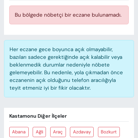
KADIN
Bu bölgede nöbetçi bir eczane bulunamadı.
SAĞLIK
SPOR
Her eczane gece boyunca açık olmayabilir,
KÜLTÜR-SANAT
bazıları sadece gerektiğinde açık kalabilir veya
beklenmedik durumlar nedeniyle nöbete
MAGAZİN
gelemeyebilir. Bu nedenle, yola çıkmadan önce
eczanenin açık olduğunu telefon aracılığıyla
ÖZEL HABER
teyit etmeniz iyi bir fikir olacaktır.
YAZAR KÖŞESİ
SİYASET
Kastamonu Diğer İlçeler
VAN VE DİYARBAKIR HABERLERİ
Abana
Ağli
Araç
Azdavay
Bozkurt