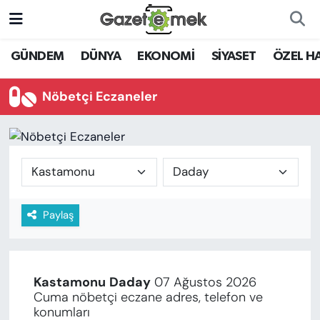
DÜNYA
Nöbetçi Eczaneler
GÜNDEM
DÜNYA
EKONOMİ
SİYASET
ÖZEL H
EKONOMİ
Hava Durumu
Nöbetçi Eczaneler
EMEK HABERLERİ
İstanbul Namaz Vakitleri
YENİ MEDYADA EMEK
Trafik Durumu
GAZETECİLİĞİNİ GELİŞTİRMEK
Süper Lig Puan Durumu ve Fikstür
Paylaş
FAYDALI BİLGİLER
Tüm Manşetler
GÜNDEM
Son Dakika Haberleri
Kastamonu
Daday
07 Ağustos 2026
EĞİTİM
Cuma nöbetçi eczane adres, telefon ve
Haber Arşivi
konumları