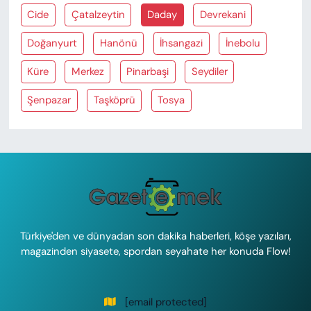
Cide
Çatalzeytin
Daday
Devrekani
Doğanyurt
Hanönü
İhsangazi
İnebolu
Küre
Merkez
Pinarbaşi
Seydiler
Şenpazar
Taşköprü
Tosya
Türkiye'den ve dünyadan son dakika haberleri, köşe yazıları,
magazinden siyasete, spordan seyahate her konuda Flow!
[email protected]