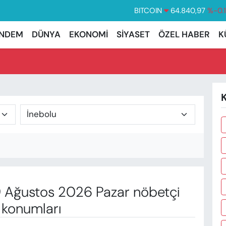
BITCOIN
64.840,97
%-0.
DOLAR
47,7436
%0.
NDEM
DÜNYA
EKONOMİ
SİYASET
ÖZEL HABER
K
EURO
55,2510
%0.
STERLİN
64,4811
%0.
GRAM ALTIN
6660.55
%
BİST100
13.779
%-
Ağustos 2026 Pazar nöbetçi
 konumları