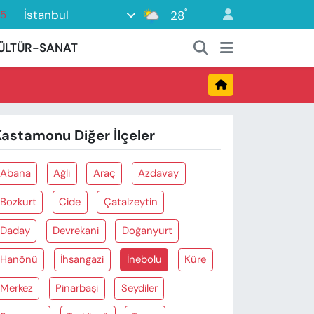
°
İstanbul
28
15
18
ÜLTÜR-SANAT
32
38
0
Kastamonu Diğer İlçeler
14
Abana
Ağli
Araç
Azdavay
Bozkurt
Cide
Çatalzeytin
Daday
Devrekani
Doğanyurt
Hanönü
İhsangazi
İnebolu
Küre
Merkez
Pinarbaşi
Seydiler