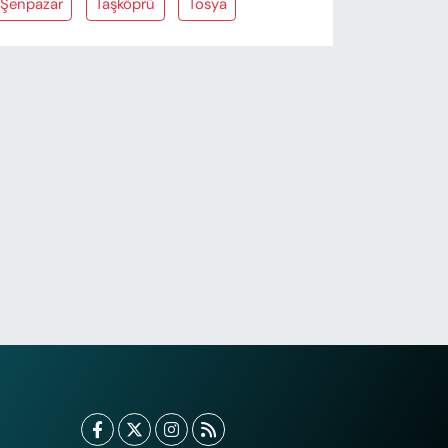
Şenpazar
Taşköprü
Tosya