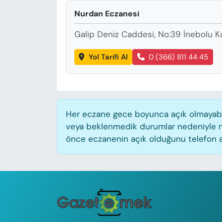
KADIN
Nurdan Eczanesi
SAĞLIK
Galip Deniz Caddesi, No:39 İnebolu 
SPOR
Yol Tarifi Al
0 (366) 811 44 45
KÜLTÜR-SANAT
MAGAZİN
Her eczane gece boyunca açık olmayabilir
veya beklenmedik durumlar nedeniyle n
ÖZEL HABER
önce eczanenin açık olduğunu telefon aracı
YAZAR KÖŞESİ
SİYASET
VAN VE DİYARBAKIR HABERLERİ