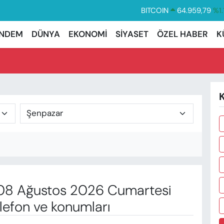
BITCOIN
64.959,79
%1.
DOLAR
47,7436
%0.
NDEM
DÜNYA
EKONOMİ
SİYASET
ÖZEL HABER
K
EURO
55,2510
%0.3
STERLİN
64,4811
%0.3
GRAM ALTIN
6660.55
%0.0
BİST100
13.779
%-1
8 Ağustos 2026 Cumartesi
lefon ve konumları