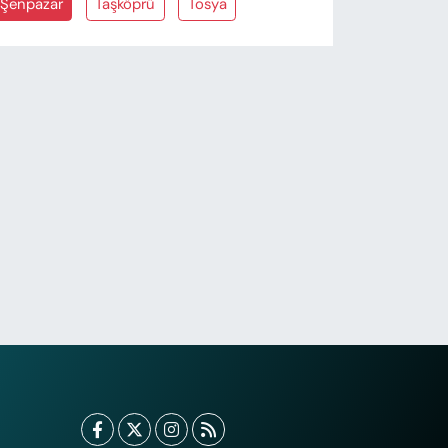
Şenpazar
Taşköprü
Tosya