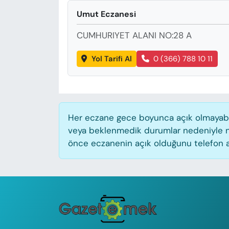
KADIN
Umut Eczanesi
SAĞLIK
CUMHURIYET ALANI NO:28 A
SPOR
Yol Tarifi Al
0 (366) 788 10 11
KÜLTÜR-SANAT
MAGAZİN
Her eczane gece boyunca açık olmayabilir
veya beklenmedik durumlar nedeniyle n
ÖZEL HABER
önce eczanenin açık olduğunu telefon aracı
YAZAR KÖŞESİ
SİYASET
VAN VE DİYARBAKIR HABERLERİ