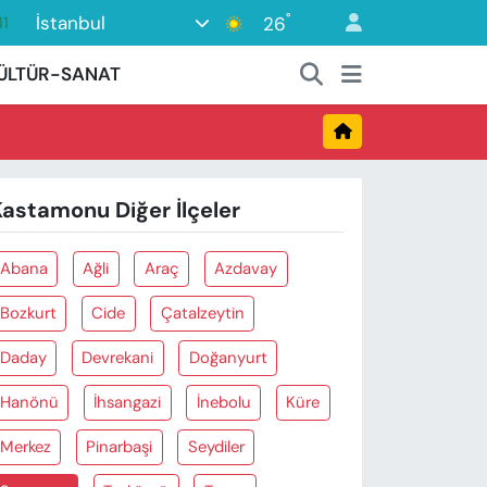
°
İstanbul
26
11
18
ÜLTÜR-SANAT
2
8
3
Kastamonu Diğer İlçeler
4
Abana
Ağli
Araç
Azdavay
Bozkurt
Cide
Çatalzeytin
Daday
Devrekani
Doğanyurt
Hanönü
İhsangazi
İnebolu
Küre
Merkez
Pinarbaşi
Seydiler