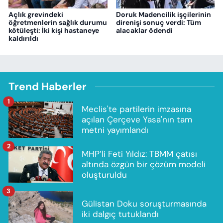
Açlık grevindeki
Doruk Madencilik işçilerinin
öğretmenlerin sağlık durumu
direnişi sonuç verdi: Tüm
kötüleşti: İki kişi hastaneye
alacaklar ödendi
kaldırıldı
Trend Haberler
1
Meclis'te partilerin imzasına
açılan Çerçeve Yasa'nın tam
metni yayımlandı
2
MHP’li Feti Yıldız: TBMM çatısı
altında özgün bir çözüm modeli
oluşturuldu
3
Gülistan Doku soruşturmasında
iki dalgıç tutuklandı