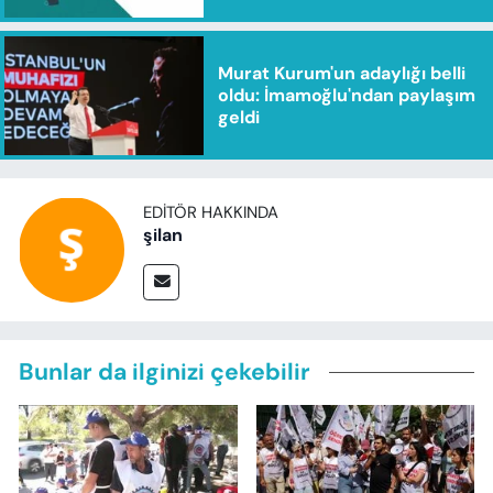
Murat Kurum'un adaylığı belli
oldu: İmamoğlu'ndan paylaşım
geldi
EDITÖR HAKKINDA
şilan
Bunlar da ilginizi çekebilir