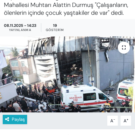
KADIN
Mahallesi Muhtarı Alattin Durmuş "Çalışanların,
ölenlerin içinde çocuk yaştakiler de var" dedi.
SAĞLIK
08.11.2025 - 14:23
19
YAYINLANMA
GÖSTERIM
SPOR
KÜLTÜR-SANAT
MAGAZİN
ÖZEL HABER
YAZAR KÖŞESİ
SİYASET
Paylaş
-
+
A
A
VAN VE DİYARBAKIR HABERLERİ