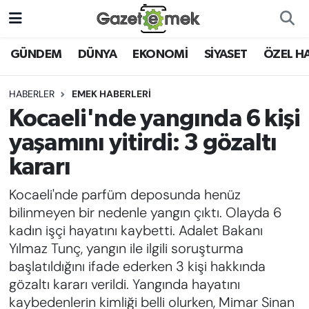
DÜNYA
Nöbetçi Eczaneler
GÜNDEM
DÜNYA
EKONOMİ
SİYASET
ÖZEL H
EKONOMİ
Hava Durumu
HABERLER
EMEK HABERLERİ
Kocaeli'nde yangında 6 kişi
EMEK HABERLERİ
İstanbul Namaz Vakitleri
yaşamını yitirdi: 3 gözaltı
YENİ MEDYADA EMEK
Trafik Durumu
kararı
GAZETECİLİĞİNİ GELİŞTİRMEK
Kocaeli'nde parfüm deposunda henüz
Süper Lig Puan Durumu ve Fikstür
FAYDALI BİLGİLER
bilinmeyen bir nedenle yangın çıktı. Olayda 6
Tüm Manşetler
kadın işçi hayatını kaybetti. Adalet Bakanı
GÜNDEM
Yılmaz Tunç, yangın ile ilgili soruşturma
Son Dakika Haberleri
başlatıldığını ifade ederken 3 kişi hakkında
EĞİTİM
gözaltı kararı verildi. Yangında hayatını
Haber Arşivi
kaybedenlerin kimliği belli olurken, Mimar Sinan