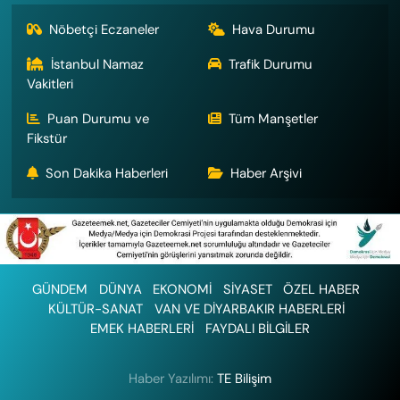
Nöbetçi Eczaneler
Hava Durumu
İstanbul Namaz
Trafik Durumu
Vakitleri
Puan Durumu ve
Tüm Manşetler
Fikstür
Son Dakika Haberleri
Haber Arşivi
GÜNDEM
DÜNYA
EKONOMİ
SİYASET
ÖZEL HABER
KÜLTÜR-SANAT
VAN VE DİYARBAKIR HABERLERİ
EMEK HABERLERİ
FAYDALI BİLGİLER
Haber Yazılımı:
TE Bilişim