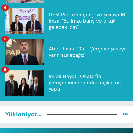
4
DEM Parti'den çerçeve yasaya 16
imza: “Bu imza barış ve ortak
gelecek için”
5
Abdulhamit Gül: "Çerçeve yasayı
yarın sunacağız"
6
İmralı Heyeti, Öcalan'la
görüşmenin ardından açıklama
yaptı
Yükleniyor...