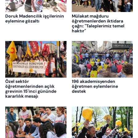
Doruk Madencilik işçilerinin
Mülakat mağduru
eylemine gözaltı
öğretmenlerden iktidara
çağrı: "Taleplerimiz temel
haktır"
Özel sektör
196 akademisyenden
öğretmenlerinden açlık
öğretmen eylemlerine
grevinin 15'inci gününde
destek
kararlılık mesajı