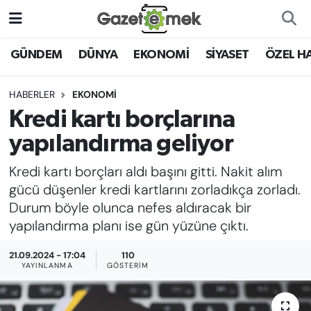
DÜNYA
Nöbetçi Eczaneler
GÜNDEM
DÜNYA
EKONOMİ
SİYASET
ÖZEL H
EKONOMİ
Hava Durumu
HABERLER
EKONOMİ
Kredi kartı borçlarına
EMEK HABERLERİ
İstanbul Namaz Vakitleri
yapılandırma geliyor
YENİ MEDYADA EMEK
Trafik Durumu
Kredi kartı borçları aldı başını gitti. Nakit alım
GAZETECİLİĞİNİ GELİŞTİRMEK
gücü düşenler kredi kartlarını zorladıkça zorladı.
Süper Lig Puan Durumu ve Fikstür
Durum böyle olunca nefes aldıracak bir
FAYDALI BİLGİLER
yapılandırma planı ise gün yüzüne çıktı.
Tüm Manşetler
GÜNDEM
21.09.2024 - 17:04
110
Son Dakika Haberleri
YAYINLANMA
GÖSTERIM
EĞİTİM
Haber Arşivi