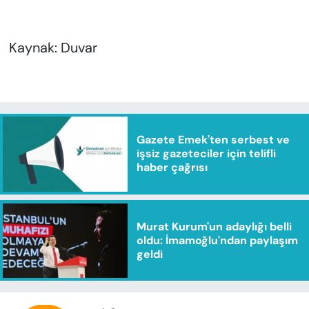
Kaynak: Duvar
Gazete Emek'ten serbest ve
işsiz gazeteciler için telifli
haber çağrısı
Murat Kurum'un adaylığı belli
oldu: İmamoğlu'ndan paylaşım
geldi