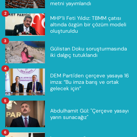
metni yayımlandı
2
MHP’li Feti Yıldız: TBMM çatısı
altında özgün bir çözüm modeli
oluşturuldu
3
Gülistan Doku soruşturmasında
iki dalgıç tutuklandı
4
DEM Parti'den çerçeve yasaya 16
imza: “Bu imza barış ve ortak
gelecek için”
5
Abdulhamit Gül: "Çerçeve yasayı
yarın sunacağız"
6