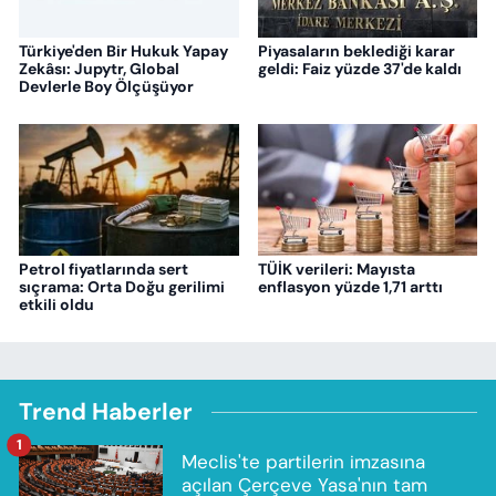
Türkiye'den Bir Hukuk Yapay
Piyasaların beklediği karar
Zekâsı: Jupytr, Global
geldi: Faiz yüzde 37'de kaldı
Devlerle Boy Ölçüşüyor
Petrol fiyatlarında sert
TÜİK verileri: Mayısta
sıçrama: Orta Doğu gerilimi
enflasyon yüzde 1,71 arttı
etkili oldu
Trend Haberler
1
Meclis'te partilerin imzasına
açılan Çerçeve Yasa'nın tam