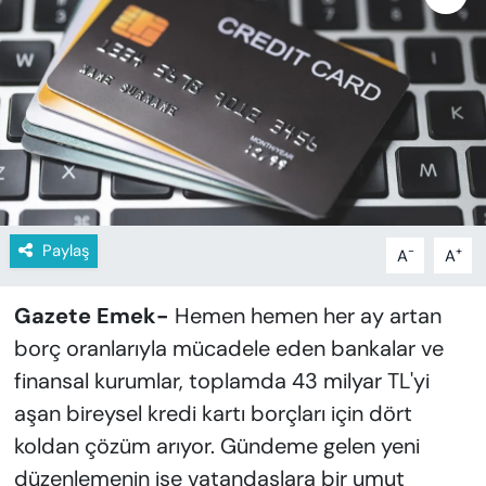
KADIN
SAĞLIK
SPOR
KÜLTÜR-SANAT
MAGAZİN
Paylaş
-
+
A
A
ÖZEL HABER
Gazete Emek-
Hemen hemen her ay artan
YAZAR KÖŞESİ
borç oranlarıyla mücadele eden bankalar ve
finansal kurumlar, toplamda 43 milyar TL'yi
SİYASET
aşan bireysel kredi kartı borçları için dört
koldan çözüm arıyor. Gündeme gelen yeni
VAN VE DİYARBAKIR HABERLERİ
düzenlemenin ise vatandaşlara bir umut